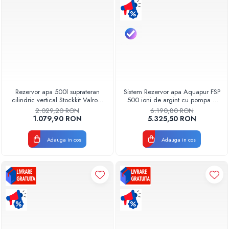
Rezervor apa 500l suprateran
Sistem Rezervor apa Aquapur FSP
cilindric vertical Stockkit Valrom
500 ioni de argint cu pompa si
49020105000
filtre Aquapur Valhoh Valrom
2.029,20 RON
6.190,80 RON
1.079,90 RON
5.325,50 RON
Adauga in cos
Adauga in cos