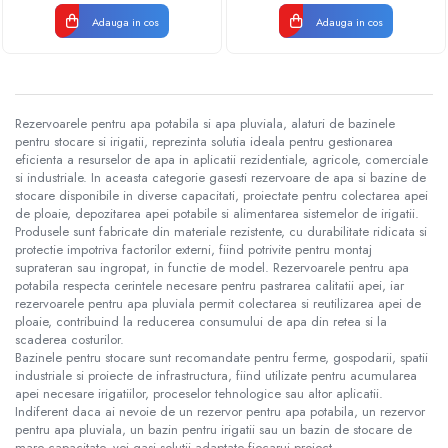
Adauga in cos
Adauga in cos
Rezervoarele pentru apa potabila si apa pluviala, alaturi de bazinele
pentru stocare si irigatii, reprezinta solutia ideala pentru gestionarea
eficienta a resurselor de apa in aplicatii rezidentiale, agricole, comerciale
si industriale. In aceasta categorie gasesti rezervoare de apa si bazine de
stocare disponibile in diverse capacitati, proiectate pentru colectarea apei
de ploaie, depozitarea apei potabile si alimentarea sistemelor de irigatii.
Produsele sunt fabricate din materiale rezistente, cu durabilitate ridicata si
protectie impotriva factorilor externi, fiind potrivite pentru montaj
suprateran sau ingropat, in functie de model. Rezervoarele pentru apa
potabila respecta cerintele necesare pentru pastrarea calitatii apei, iar
rezervoarele pentru apa pluviala permit colectarea si reutilizarea apei de
ploaie, contribuind la reducerea consumului de apa din retea si la
scaderea costurilor.
Bazinele pentru stocare sunt recomandate pentru ferme, gospodarii, spatii
industriale si proiecte de infrastructura, fiind utilizate pentru acumularea
apei necesare irigatiilor, proceselor tehnologice sau altor aplicatii.
Indiferent daca ai nevoie de un rezervor pentru apa potabila, un rezervor
pentru apa pluviala, un bazin pentru irigatii sau un bazin de stocare de
mare capacitate, vei gasi solutii adaptate fiecarui proiect.