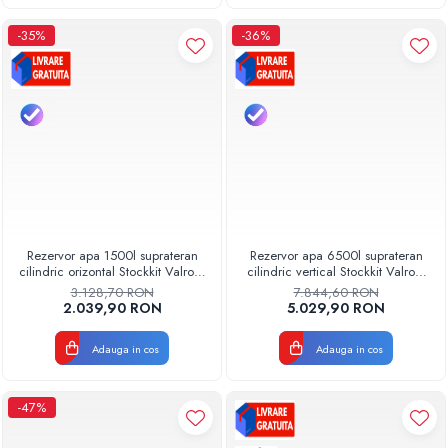
-35%
-36%
Rezervor apa 1500l suprateran
Rezervor apa 6500l suprateran
cilindric orizontal Stockkit Valrom
cilindric vertical Stockkit Valrom
49011500001
49020170000
3.128,70 RON
7.844,60 RON
2.039,90 RON
5.029,90 RON
Adauga in cos
Adauga in cos
-47%