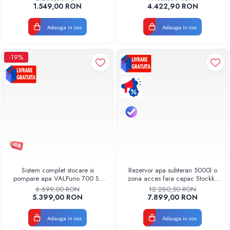
1.549,00 RON
4.422,90 RON
Adauga in cos
Adauga in cos
-19%
Sistem complet stocare si
Rezervor apa subteran 5000l o
pompare apa VALPurio 700 SP
zona acces fara capac Stockkit
cu rezervor apa 700L, pompa
Valrom 49020550000
6.699,00 RON
12.280,50 RON
automata si protectie
5.399,00 RON
7.899,00 RON
antibacteriana cu ioni de argint
Model 2026
Adauga in cos
Adauga in cos