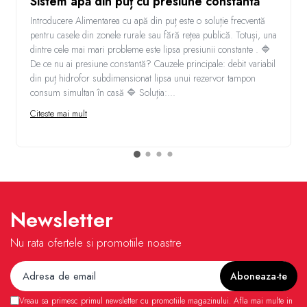
Sistem apă din puț cu presiune constantă
Introducere Alimentarea cu apă din puț este o soluție frecventă
pentru casele din zonele rurale sau fără rețea publică. Totuși, una
dintre cele mai mari probleme este lipsa presiunii constante . 🔷
De ce nu ai presiune constantă? Cauzele principale: debit variabil
din puț hidrofor subdimensionat lipsa unui rezervor tampon
consum simultan în casă 🔷 Soluția:...
Citeste mai mult
Newsletter
Nu rata ofertele si promotiile noastre
Vreau sa primesc primul newsletter cu promotiile magazinului. Afla mai multe in