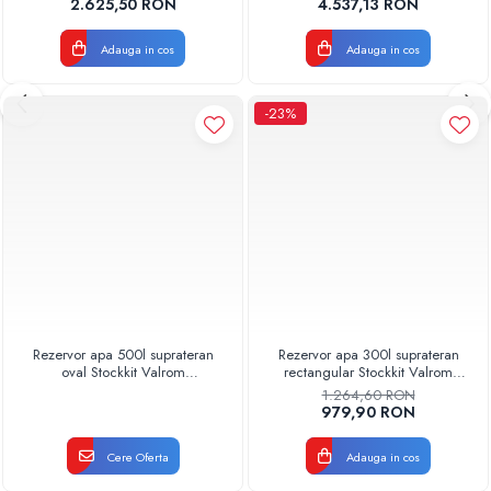
2.625,50 RON
4.537,13 RON
Adauga in cos
Adauga in cos
-23%
Rezervor apa 500l suprateran
Rezervor apa 300l suprateran
oval Stockkit Valrom
rectangular Stockkit Valrom
49020305000
49030300000
1.264,60 RON
979,90 RON
Cere Oferta
Adauga in cos