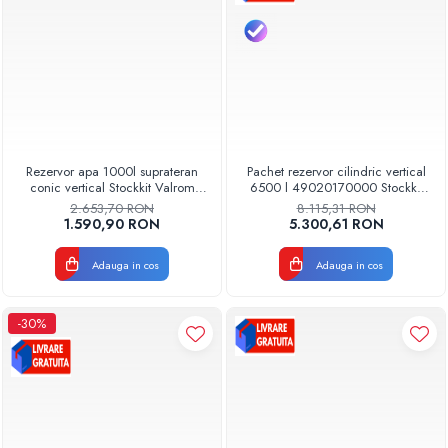
Rezervor apa 1000l suprateran
Pachet rezervor cilindric vertical
conic vertical Stockkit Valrom
6500 l 49020170000 Stockkit
49011000000
Valrom
2.653,70 RON
8.115,31 RON
1.590,90 RON
5.300,61 RON
Adauga in cos
Adauga in cos
-30%