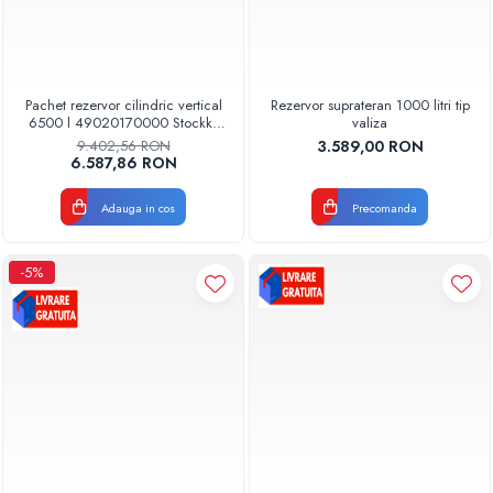
Pachet rezervor cilindric vertical
Rezervor suprateran 1000 litri tip
6500 l 49020170000 Stockkit
valiza
Valrom
9.402,56 RON
3.589,00 RON
6.587,86 RON
Adauga in cos
Precomanda
-5%