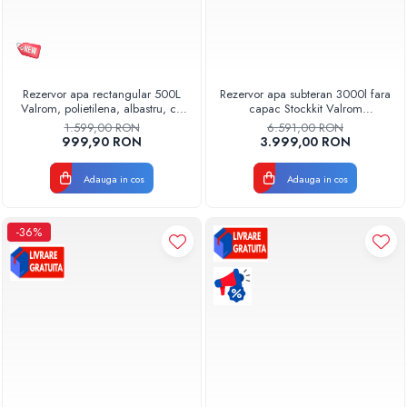
Rezervor apa rectangular 500L
Rezervor apa subteran 3000l fara
Valrom, polietilena, albastru, cu
capac Stockkit Valrom
capac, pentru stocare apa
49020530000
1.599,00 RON
6.591,00 RON
999,90 RON
3.999,00 RON
Adauga in cos
Adauga in cos
-36%