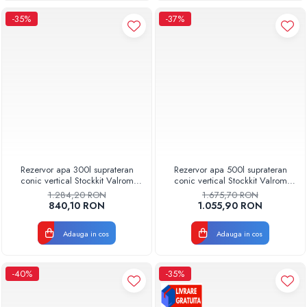
-35%
-37%
Rezervor apa 300l suprateran
Rezervor apa 500l suprateran
conic vertical Stockkit Valrom
conic vertical Stockkit Valrom
49010300000
49010500000
1.284,20 RON
1.675,70 RON
840,10 RON
1.055,90 RON
Adauga in cos
Adauga in cos
-40%
-35%