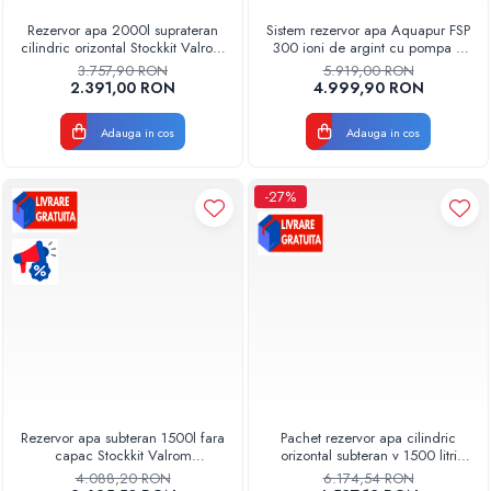
Rezervor apa 2000l suprateran
Sistem rezervor apa Aquapur FSP
cilindric orizontal Stockkit Valrom
300 ioni de argint cu pompa si
49012000001
filtre Aquapur Valhoh Valrom
3.757,90 RON
5.919,00 RON
2.391,00 RON
4.999,90 RON
Adauga in cos
Adauga in cos
-27%
Rezervor apa subteran 1500l fara
Pachet rezervor apa cilindric
capac Stockkit Valrom
orizontal subteran v 1500 litri
49020515000
Stockkit Valrom
4.088,20 RON
6.174,54 RON