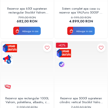
Pompe de caldura
Rezervor apa 650l suprateran
Sistem complet apa casa cu
rectangular Stockkit Valrom
rezervor apa VALPurio 500SP cu
Centrale peleti lemn
49030650001
pompa automata si ioni de argint
799,00 RON
6.199,00 RON
Model 2026
682,00 RON
4.899,00 RON
Adauga in cos
Adauga in cos
-42%
Rezervor apa rectangular 1000L
Rezervor apa 5000l suprateran
Valrom, polietilena, albastru, cu
cilindric vertical Stockkit Valrom
capac, pentru stocare apa
49020150000
2.200,00 RON
7.655,80 RON