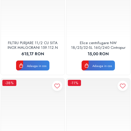
FILTRU PURJARE 11/2 CU SITA
Elice centrifugare NW
INOX MALGORANI 159.112.N
18/25/32-SL 160/240 Cintropur
615,17 RON
15,00 RON
Adauga in cos
Adauga in cos
-38%
-11%