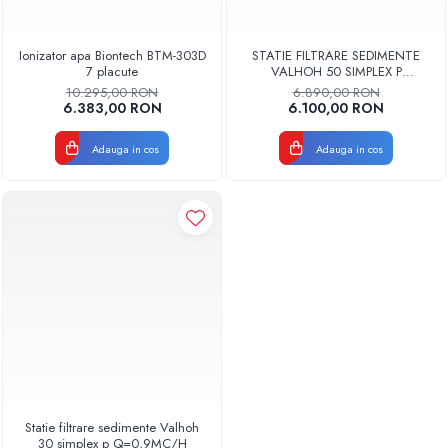
Ionizator apa Biontech BTM-303D
STATIE FILTRARE SEDIMENTE
7 placute
VALHOH 50 SIMPLEX P
Q=1.5MC/H
10.295,00 RON
6.890,00 RON
6.383,00 RON
6.100,00 RON
Adauga in cos
Adauga in cos
Statie filtrare sedimente Valhoh
30 simplex p Q=0,9MC/H