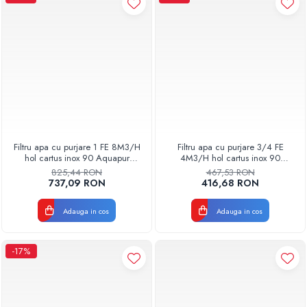
Filtru apa cu purjare 1 FE 8M3/H
Filtru apa cu purjare 3/4 FE
hol cartus inox 90 Aquapur
4M3/H hol cartus inox 90
Valhoh Valrom 87210008040
Aquapur Valhoh Valrom
825,44 RON
467,53 RON
87210004032
737,09 RON
416,68 RON
Adauga in cos
Adauga in cos
-17%