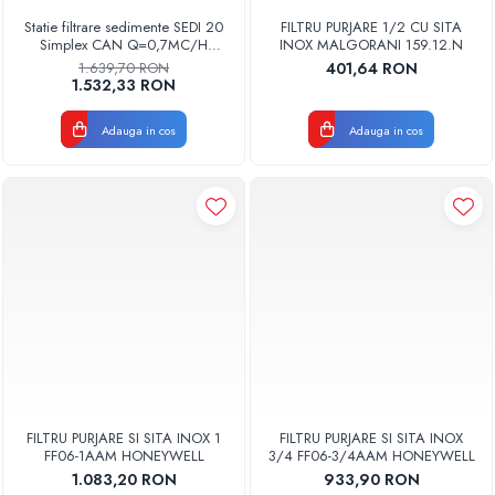
Radiatoare Otel Vogel&Noot
Statie filtrare sedimente SEDI 20
FILTRU PURJARE 1/2 CU SITA
Radiatoare Otel Korado
Simplex CAN Q=0,7MC/H
INOX MALGORANI 159.12.N
Aquapur Valhoh Valrom
Radiatoare de Baie Purmo Banga
1.639,70 RON
401,64 RON
1.532,33 RON
Automatizare Termostate
Detectoare
Adauga in cos
Adauga in cos
Termostate centrala ambient
Detectoare de gaz si electrovalve
Detectoare de inundatie
Automatizari centrala termica
Stabilizatoare de tensiune
Panouri solare apa calda
Accesorii panouri solare apa calda
Kituri panouri solare apa calda
Panouri solare nepresurizate
Automatizari panouri solare
FILTRU PURJARE SI SITA INOX 1
FILTRU PURJARE SI SITA INOX
Teava flexibila inox si fitinguri panouri
FF06-1AAM HONEYWELL
3/4 FF06-3/4AAM HONEYWELL
solare
1.083,20 RON
933,90 RON
Grupuri de pompare panouri solare