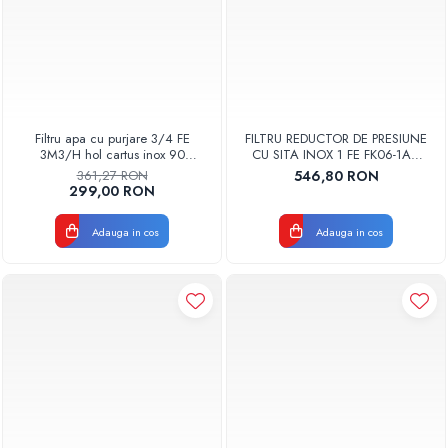
Filtru apa cu purjare 3/4 FE
FILTRU REDUCTOR DE PRESIUNE
3M3/H hol cartus inox 90
CU SITA INOX 1 FE FK06-1AA
Aquapur Valhoh Valrom
HONEYWELL
361,27 RON
546,80 RON
87210003025
299,00 RON
Adauga in cos
Adauga in cos