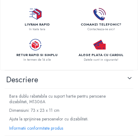
Pompe de caldura
Centrale peleti lemn
LIVRAM RAPID
COMANZI TELEFONIC?
In toata tara
Contacteaza-ne aici!
RETUR RAPID SI SIMPLU
ALEGE PLATA CU CARDUL
In termen de 14 zile
Datele sunt in siguranta!
Descriere
Bara dublu rabatabila cu suport hartie pentru persoane
dizabilitati, M1306A
Dimensiuni: 73 x 23 x 11 cm
Ajuta la sprijinirea persoanelor cu dizabilitati.
Informatii conformitate produs