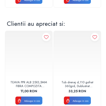
Clientii au apreciat si:
TEAVA PPR ALB 25X3,5MM
Tub drenaj d,110 gofrat
FIBRA COMPOZITA
360grd, Dublustrat
10033025004
verde/negru 110152 Drainkit
11,00 RON
33,25 RON
VALDUOTHERM VALROM
Adauga in cos
Adauga in cos