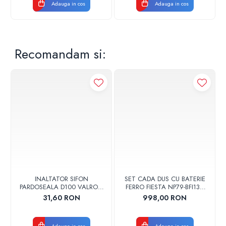
Adauga in cos
Adauga in cos
Recomandam si:
INALTATOR SIFON
SET CADA DUS CU BATERIE
PARDOSEALA D100 VALROM
FERRO FIESTA NP79-BFI13U
17001900004
CROM
31,60 RON
998,00 RON
Adauga in cos
Adauga in cos