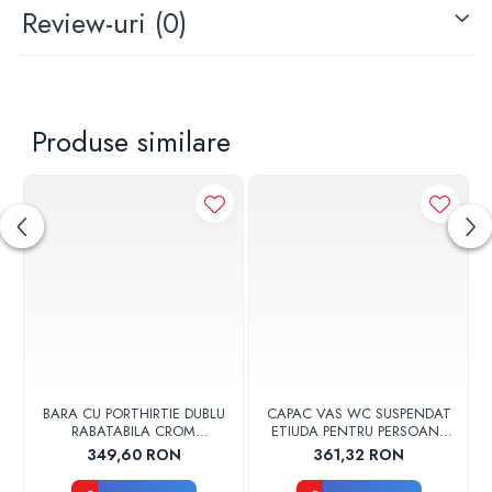
Review-uri
(0)
Produse similare
BARA CU PORTHIRTIE DUBLU
CAPAC VAS WC SUSPENDAT
RABATABILA CROM
ETIUDA PENTRU PERSOANE
73X23,5X11CM PENTRU
CU DIZABILITATI K98-0002
349,60 RON
361,32 RON
PERSOANE CU DIZABILITATI
CERSANIT