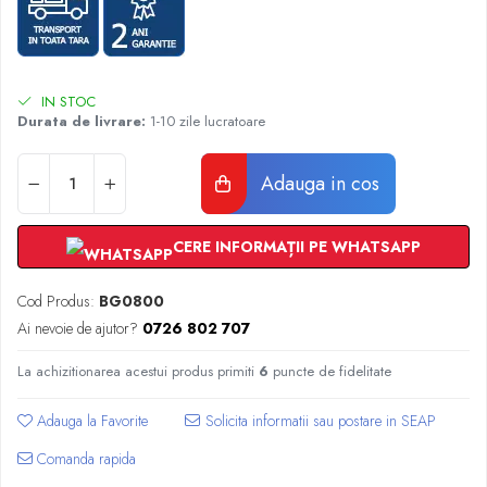
Radiatoare Otel Vogel&Noot
Radiatoare Otel Korado
Radiatoare de Baie Purmo Banga
Automatizare Termostate
IN STOC
Detectoare
Durata de livrare:
1-10 zile lucratoare
Termostate centrala ambient
Detectoare de gaz si electrovalve
Adauga in cos
Detectoare de inundatie
Automatizari centrala termica
CERE INFORMAȚII PE WHATSAPP
Stabilizatoare de tensiune
Panouri solare apa calda
Cod Produs:
BG0800
Accesorii panouri solare apa calda
Ai nevoie de ajutor?
0726 802 707
Kituri panouri solare apa calda
La achizitionarea acestui produs primiti
6
puncte de fidelitate
Panouri solare nepresurizate
Automatizari panouri solare
Adauga la Favorite
Teava flexibila inox si fitinguri panouri
solare
Comanda rapida
Grupuri de pompare panouri solare