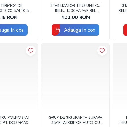
 TERMICA DE
STABILIZATOR TENSIUNE CU
ST
TS 20 3/4 10 BAR
RELEU 1500VA AVR-REL
RELE
620 WATTS
GUARD1500-WL WELL
,18 RON
403,00 RON
uga in cos
Adauga in cos
LTRU POLIFOSFAT
GRUP DE SIGURANTA SUPAPA
C PT. DOSAMAX
3BAR+AERISITOR AUTO CU
NEU