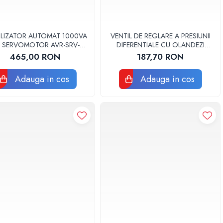
ILIZATOR AUTOMAT 1000VA
VENTIL DE REGLARE A PRESIUNII
 SERVOMOTOR AVR-SRV-
DIFERENTIALE CU OLANDEZI
ONSTANT 1000WL WELL
DU145-3/4A HONEYWELL
465,00 RON
187,70 RON
Adauga in cos
Adauga in cos