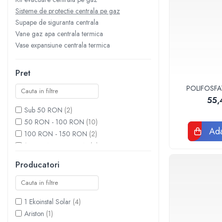
Sisteme filtrare apa Debite Mari
Sisteme de protectie centrala pe gaz
Supape de siguranta centrala
Sisteme filtrare apa In Trepte
Vane gaz apa centrala termica
Consumabile Statii medii filtrante
Vase expansiune centrala termica
Consumabile Statii osmoza
Statii filtrare apa cu medii filtrante
Pret
Statii si Sisteme dezinfectie apa
POLIFOSFA
55,
Dedurizatoare Apa
Sub 50 RON
(2)
Osmoza inversa rezidential
50 RON - 100 RON
(10)
Ada
Accesorii consumabile osmoza
100 RON - 150 RON
(2)
inversa
150 RON - 200 RON
(4)
200 RON - 250 RON
(1)
Ultrafiltrare recomandat pentru
Producatori
apa de retea
250 RON - 300 RON
(1)
300 RON - 400 RON
(2)
Cartuse si Filtre filtrare apa
400 RON - 500 RON
(3)
Echipamente HORECA
1 Ekoinstal Solar
(4)
500 RON - 750 RON
(4)
Ariston
(1)
Filtre apa cu purjare