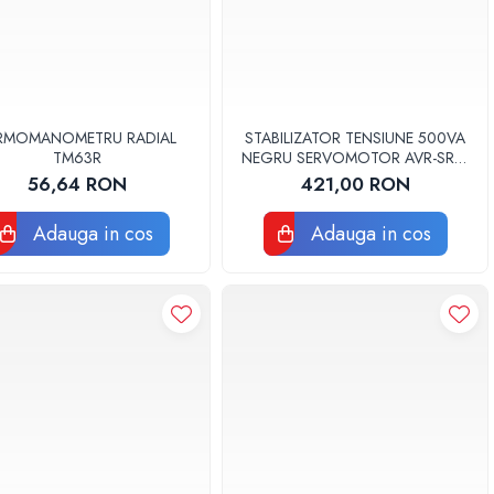
RMOMANOMETRU RADIAL
STABILIZATOR TENSIUNE 500VA
TM63R
NEGRU SERVOMOTOR AVR-SRV-
CONSTANT500-WL WELL
56,64 RON
421,00 RON
Adauga in cos
Adauga in cos