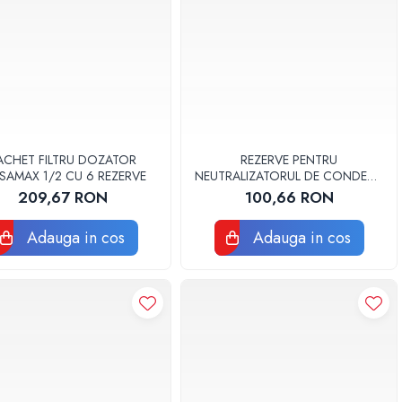
ACHET FILTRU DOZATOR
REZERVE PENTRU
SAMAX 1/2 CU 6 REZERVE
NEUTRALIZATORUL DE CONDENS
NEUTRALYZER LBXCNRE006
209,67 RON
100,66 RON
Adauga in cos
Adauga in cos