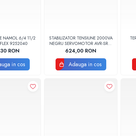
E NAMOL 6/4 11/2
STABILIZATOR TENSIUNE 2000VA
TE
EFLEX 9252040
NEGRU SERVOMOTOR AVR-SRV-
2000 SECURE WELL
,30 RON
624,00 RON
uga in cos
Adauga in cos