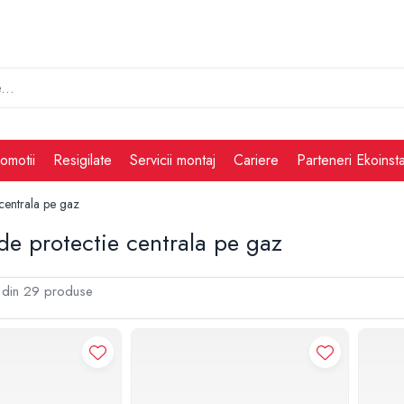
omotii
Resigilate
Servicii montaj
Cariere
Parteneri Ekoinsta
 centrala pe gaz
de protectie centrala pe gaz
din
29
produse