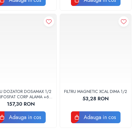
Adauga in cos
Adauga in cos
RU DOZATOR DOSAMAX 1/2
FILTRU MAGNETIC XCAL DIMA 1/2
IFOSFAT CORP ALAMA +6
53,28 RON
REZERVE
157,30 RON
Adauga in cos
Adauga in cos