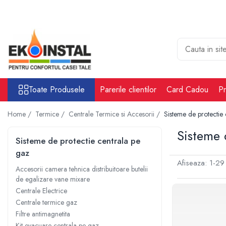
Toate Produsele
Cabina put rezervoare apa alimentare
apa
Rezervoare Stocare apa Valpurio
Toate Produsele
Parerile clientilor
Card Cadou
Pr
Camin pentru put de apa
Rezervoare de apă potabilă și
Home /
Termice /
Centrale Termice si Accesorii /
Sisteme de protectie
pluvială, bazine pentru stocare și
irigații
Sisteme 
Sisteme-Rezervoare ioni argint
Sisteme de protectie centrala pe
Accesorii cabine put rezervoare
gaz
apa
Afiseaza:
1-
29
Accesorii camera tehnica distribuitoare butelii
Tratare apa
de egalizare vane mixare
Accesorii Filtre apa
Centrale Electrice
Centrale termice gaz
Accesorii Statii osmoza
Filtre antimagnetita
Statii osmoza industriale
Kit evacuare centrala pe gaz