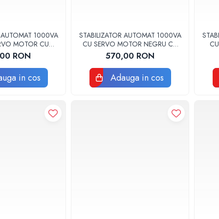
R AUTOMAT 1000VA
STABILIZATOR AUTOMAT 1000VA
STAB
ERVO MOTOR CU
CU SERVO MOTOR NEGRU CU
CU
RETE AVR-SRV-
MONTAJ PERETE AVR-SRV-
C
,00 RON
570,00 RON
Y1000 WE
SPRY1000BK WELL
uga in cos
Adauga in cos