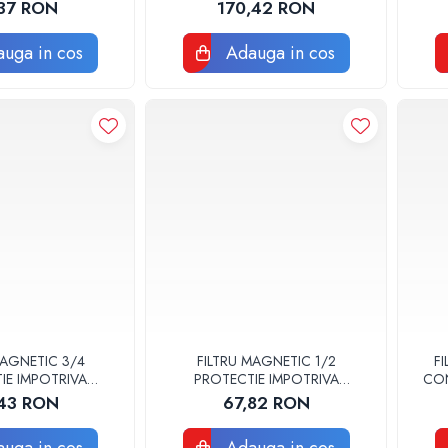
IZOLATIE 3190009 TIEMME
CON
37 RON
170,42 RON
uga in cos
Adauga in cos
MAGNETIC 3/4
FILTRU MAGNETIC 1/2
F
IE IMPOTRIVA
PROTECTIE IMPOTRIVA
CON
ULUI TITAN
CALCARULUI TITAN
T
43 RON
67,82 RON
C