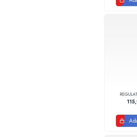
Ada
Baterii sanitare
Accesorii baterii
Baterii bucatarie
Baterii lavoar
Baterii cada si dus
Seturi baterii baie
Para palarii furtune de dus
Baterii bideu
Baterii pisoar
Chiuvete si lavoare
Lavoare baie
REGULAT
Chiuvete Bucatarie
115
Accesorii chiuvete si lavoare
Obiecte sanitare persoane cu
Ada
dizabilitati
Baterii sanitare