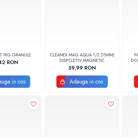
T 1KG GRANULE
CLEANEX MAG AQUA 1/2 (15MM)
P
DISPOZITIV MAGNETIC
DO
42 RON
ANTICALCAR LBXCLMA015
59,99 RON
uga in cos
Adauga in cos