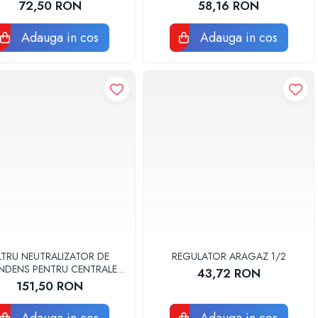
DENSUL DE LA CENTRALA
72,50 RON
58,16 RON
TERMICA PE GAZ
Adauga in cos
Adauga in cos
ILTRU NEUTRALIZATOR DE
REGULATOR ARAGAZ 1/2
DENS PENTRU CENTRALE
43,72 RON
ERMICE CU CONDENSARE
151,50 RON
ONDENS NEUTRALYZER
LBXCONE001