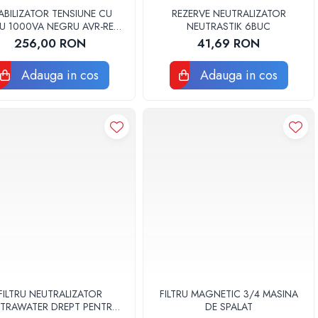
ABILIZATOR TENSIUNE CU
REZERVE NEUTRALIZATOR
U 1000VA NEGRU AVR-REL-
NEUTRASTIK 6BUC
POWERUP1000
256,00 RON
41,69 RON
Adauga in cos
Adauga in cos
FILTRU NEUTRALIZATOR
FILTRU MAGNETIC 3/4 MASINA
TRAWATER DREPT PENTRU
DE SPALAT