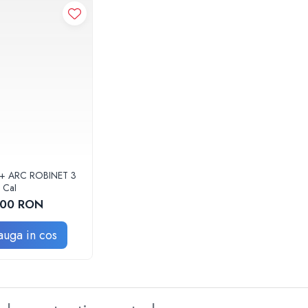
+ ARC ROBINET 3
CaI
,00 RON
uga in cos