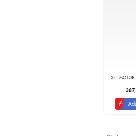
Accesorii
Vase WC
Rezervoare incastrate
Rezervoare, rame WC incastrate si
clapete
Rezervoare si rame incastrate
Clapete rezervoare si accesorii
Climatizare
Ventiloconvectoare
Ventiloconvectoare
SET MOTOR 
Termostate Accesorii Ventiloconvectoare
Aere conditionate
387
Aer conditionat Monosplit
Ada
Aer conditionat Multisplit
Accesorii aer conditionat si ventilatie
Aer conditionat portabil
Filtrare aer