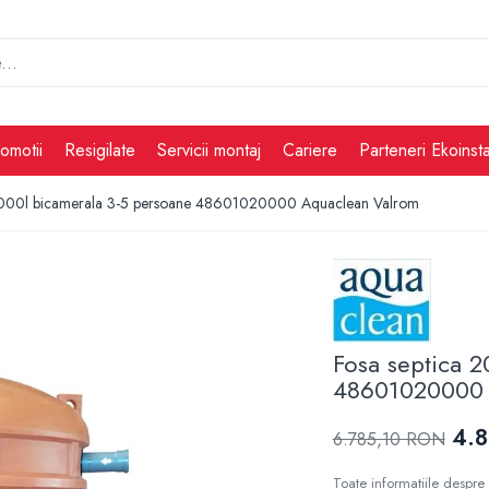
omotii
Resigilate
Servicii montaj
Cariere
Parteneri Ekoinsta
 2000l bicamerala 3-5 persoane 48601020000 Aquaclean Valrom
Fosa septica 2
48601020000 
4.
6.785,10 RON
Toate informațiile despre 