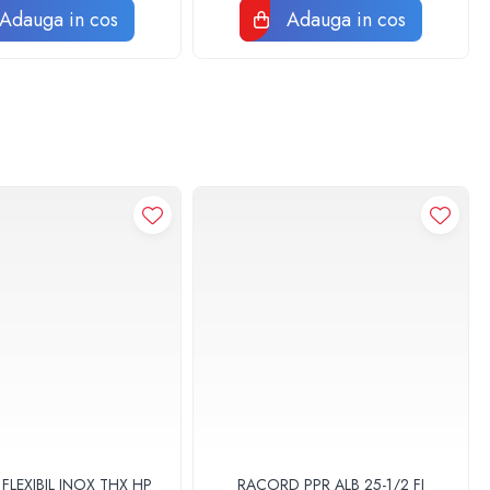
ta. Pentru curatare nu folositi instalatii cu apa de inalta presiune,
Adauga in cos
Adauga in cos
teia la montare si realizarii compactarii umpluturii din jurul ei.
ecomanda sa nu se modifice baza gropii, iar in caz ca a fost modificata
hidrogeologice. Sapatura se executa, de regula, mecanizat, dar in zone cu
espunzatoare. Concomitent, se iau si alte masuri de tehnica securitatii
lui este de ±5 mm. Radierul trebuie sa asigure ca fosa nu se scufunda in
sezata intr-o pozitie stabila si ferma.
e la fosa, numai in zone plate ale rezervorului (zone posibile pe capac
elungire se monteaza garnitura, iar pentru fixare se utilizeaza colierul
le. Inainte de montare, componentele si pozitiile in care se vor monta
i groapa se umple cu straturi de circa 25-30 cm de pamant excavat si
m DIN 4226, partea intai) si se compacteaza minim 90% grad Proctor.
ate minim 90%.
ainte de punerea in functiune cat si dupa fiecare vidanjare.
automobilelor, camioanelor sau a oricaror vehicule, inclusiv
LEXIBIL INOX THX HP
RACORD PPR ALB 25-1/2 FI