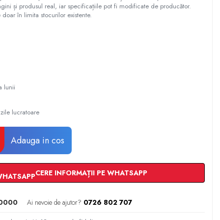
gini și produsul real, iar specificațiile pot fi modificate de producător.
 doar în limita stocurilor existente.
a lunii
zile lucratoare
Adauga in cos
CERE INFORMAȚII PE WHATSAPP
0000
Ai nevoie de ajutor?
0726 802 707