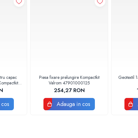
ntru capac
Piesa fixare prelungire Kompactkit
Geotextil 
Kompactkit
Valrom 47901000125
0116
N
254,27 RON
 cos
Adauga in cos