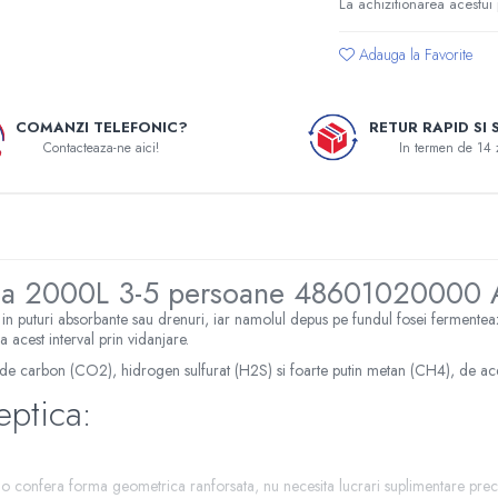
La achizitionarea acestui
Adauga la Favorite
COMANZI TELEFONIC?
RETUR RAPID SI 
Contacteaza-ne aici!
In termen de 14 
ica 2000L 3-5 persoane 48601020000 
te in puturi absorbante sau drenuri, iar namolul depus pe fundul fosei ferment
 acest interval prin vidanjare.
de carbon (CO2), hidrogen sulfurat (H2S) si foarte putin metan (CH4), de acee
eptica:
 o confera forma geometrica ranforsata, nu necesita lucrari suplimentare prec