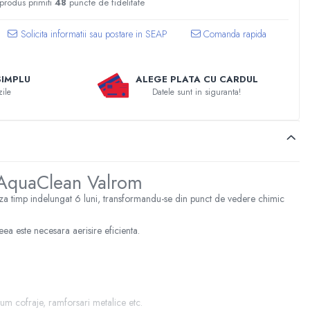
 produs primiti
48
puncte de fidelitate
Comanda rapida
SIMPLU
ALEGE PLATA CU CARDUL
zile
Datele sunt in siguranta!
AquaClean Valrom
eaza timp indelungat 6 luni, transformandu-se din punct de vedere chimic
a este necesara aerisire eficienta.
um cofraje, ramforsari metalice etc.