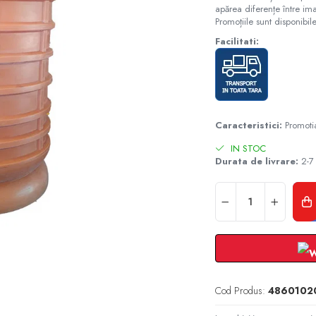
apărea diferențe între ima
Promoțiile sunt disponibile
Facilitati:
Caracteristici:
Promoti
IN STOC
Durata de livrare:
2-7 
Cod Produs:
4860102