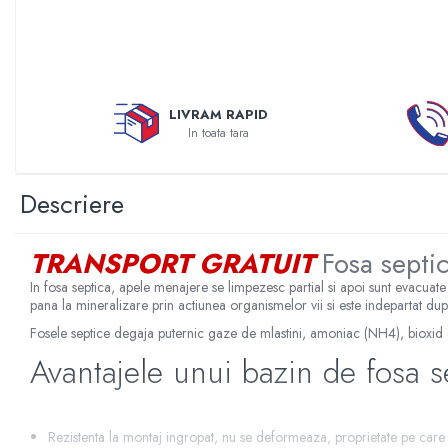
Sterilizatoare UV
Accesorii consumabile sterilizator
UV
Carcase Filtre apa
LIVRAM RAPID
Accesorii consumabile
In toata tara
dedurizatoare apa
Incalzire in pardoseala
Descriere
Accesorii incalzire in pardoseala
Automatizare incalzire in
TRANSPORT GRATUIT
Fosa sept
pardoseala
Kituri incalzire in pardoseala
In fosa septica, apele menajere se limpezesc partial si apoi sunt evacua
pana la mineralizare prin actiunea organismelor vii si este indepartat dupa
Cutie distribuitor incalzire in
Fosele septice degaja puternic gaze de mlastini, amoniac (NH4), bioxid 
pardoseala
Avantajele unui bazin de fosa s
Distribuitoare incalzire pardoseala
Grup amestec si pompare incalzire
pardoseala
Rezistenta la montaj ingropat, nu se deformeaza, proprietate pe care