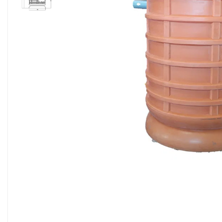
Sisteme filtrare apa Debite Mari
Sisteme filtrare apa In Trepte
Consumabile Statii medii filtrante
Consumabile Statii osmoza
Statii filtrare apa cu medii filtrante
Statii si Sisteme dezinfectie apa
Dedurizatoare Apa
Osmoza inversa rezidential
Accesorii consumabile osmoza
inversa
Ultrafiltrare recomandat pentru
apa de retea
Cartuse si Filtre filtrare apa
Echipamente HORECA
Filtre apa cu purjare