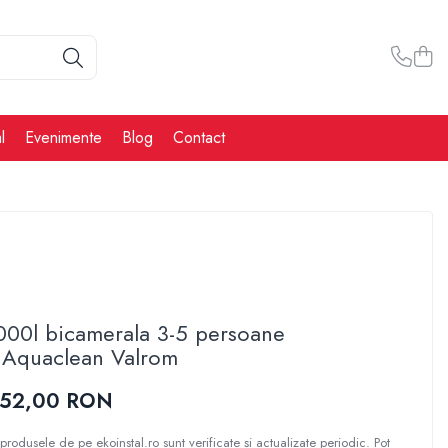
l
Evenimente
Blog
Contact
000l bicamerala 3-5 persoane
Aquaclean Valrom
852,00 RON
produsele de pe ekoinstal.ro sunt verificate și actualizate periodic. Pot