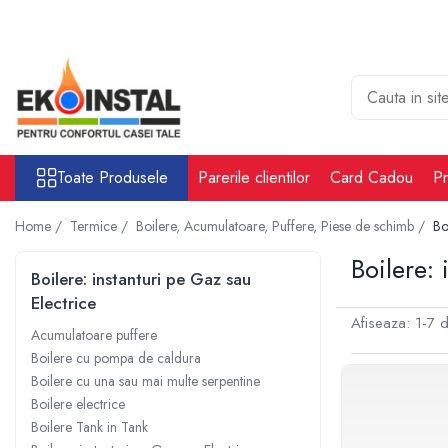
Toate Produsele
Cabina put rezervoare apa alimentare
apa
Rezervoare Stocare apa Valpurio
Toate Produsele
Parerile clientilor
Card Cadou
Pr
Camin pentru put de apa
Rezervoare de apă potabilă și
Home /
Termice /
Boilere, Acumulatoare, Puffere, Piese de schimb /
Bo
pluvială, bazine pentru stocare și
irigații
Boilere:
Sisteme-Rezervoare ioni argint
Boilere: instanturi pe Gaz sau
Accesorii cabine put rezervoare
Electrice
apa
Afiseaza:
1-
7
d
Acumulatoare puffere
Tratare apa
Boilere cu pompa de caldura
Accesorii Filtre apa
Boilere cu una sau mai multe serpentine
Boilere electrice
Accesorii Statii osmoza
Boilere Tank in Tank
Statii osmoza industriale