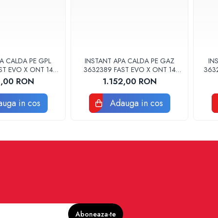
A CALDA PE GPL
INSTANT APA CALDA PE GAZ
IN
ST EVO X ONT 14
3632389 FAST EVO X ONT 14
3632
U ARISTON
NG EU ARISTON
2,00 RON
1.152,00 RON
uga in cos
Adauga in cos