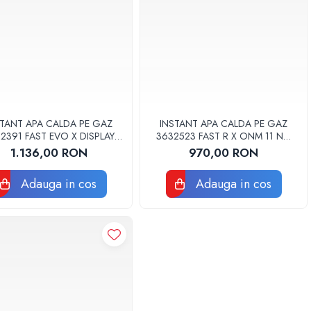
STANT APA CALDA PE GAZ
INSTANT APA CALDA PE GAZ
2391 FAST EVO X DISPLAY
3632523 FAST R X ONM 11 NG
ONT 11 NG EU ARISTON
ARISTON
1.136,00 RON
970,00 RON
Adauga in cos
Adauga in cos