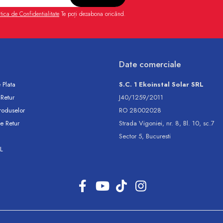
itica de Confidentialitate
Te poți dezabona oricând.
Date comerciale
 Plata
S.C. 1 Ekoinstal Solar SRL
 Retur
J40/1259/2011
roduselor
RO 28002028
e Retur
Strada Vigoniei, nr. 8, Bl. 10, sc.7
Sector 5, Bucuresti
L