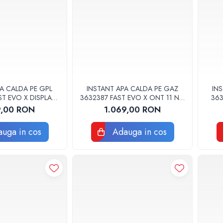
A CALDA PE GPL
INSTANT APA CALDA PE GAZ
IN
T EVO X DISPLAY
3632387 FAST EVO X ONT 11 NG
363
PG EU ARISTON
EU ARISTON
9,00 RON
1.069,00 RON
uga in cos
Adauga in cos