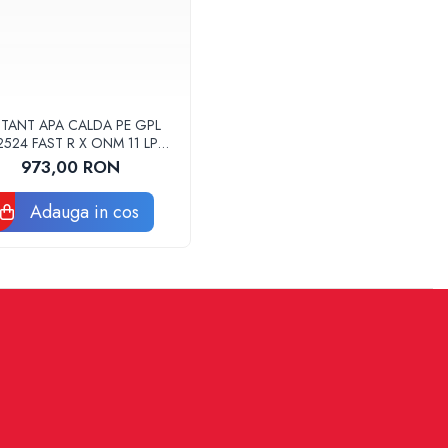
STANT APA CALDA PE GPL
524 FAST R X ONM 11 LPG
ARISTON
973,00 RON
Adauga in cos