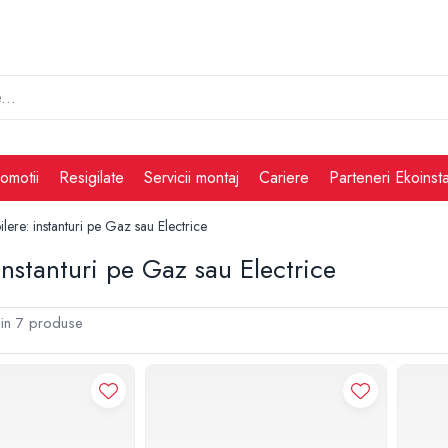
omotii
Resigilate
Servicii montaj
Cariere
Parteneri Ekoinsta
ilere: instanturi pe Gaz sau Electrice
 instanturi pe Gaz sau Electrice
in
7
produse