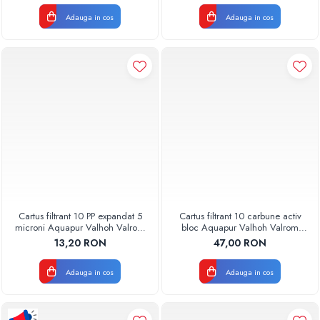
Adauga in cos
Adauga in cos
Cartus filtrant 10 PP expandat 5
Cartus filtrant 10 carbune activ
microni Aquapur Valhoh Valrom
bloc Aquapur Valhoh Valrom
AQUA07100110005
AQUA07010410000
13,20 RON
47,00 RON
Adauga in cos
Adauga in cos