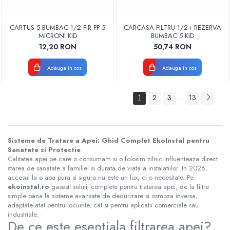
CARTUS 5 BUMBAC 1/2 FIR PP 5
CARCASA FILTRU 1/2+ REZERVA
MICRONI KID
BUMBAC 5 KID
12,20 RON
50,74 RON
Adauga in cos
Adauga in cos
1
2
3
13
...
Sisteme de Tratare a Apei: Ghid Complet EkoInstal pentru
Sanatate si Protectie
Calitatea apei pe care o consumam si o folosim zilnic influenteaza direct
starea de sanatate a familiei si durata de viata a instalatiilor. In 2026,
accesul la o apa pura si sigura nu este un lux, ci o necesitate. Pe
ekoinstal.ro
gasesti solutii complete pentru tratarea apei, de la filtre
simple pana la sisteme avansate de dedurizare si osmoza inversa,
adaptate atat pentru locuinte, cat si pentru aplicatii comerciale sau
industriale.
De ce este esentiala filtrarea apei?