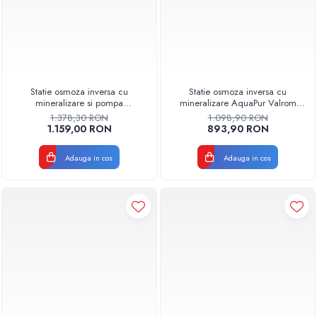
Statie osmoza inversa cu
Statie osmoza inversa cu
mineralizare si pompa
mineralizare AquaPur Valrom
AQUA05323311020 Aquapur
AQUA05322311020, fara
1.378,30 RON
1.098,90 RON
Valhoh Valrom
pompa, 6 trepte, rezervor 12 L
1.159,00 RON
893,90 RON
Adauga in cos
Adauga in cos