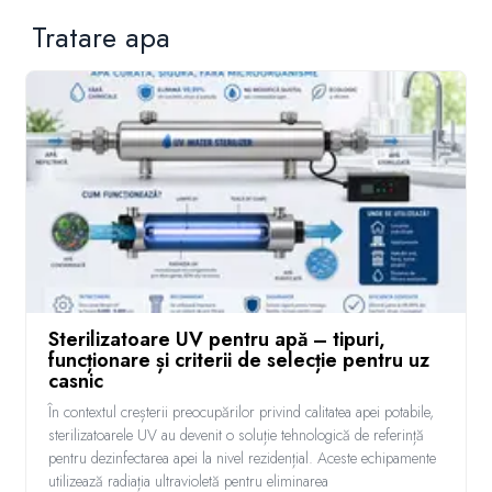
Tratare apa
Sterilizatoare UV pentru apă – tipuri,
funcționare și criterii de selecție pentru uz
casnic
În contextul creșterii preocupărilor privind calitatea apei potabile,
sterilizatoarele UV au devenit o soluție tehnologică de referință
pentru dezinfectarea apei la nivel rezidențial. Aceste echipamente
utilizează radiația ultravioletă pentru eliminarea