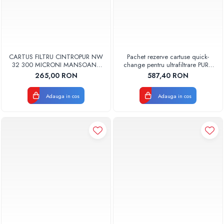
CARTUS FILTRU CINTROPUR NW
Pachet rezerve cartuse quick-
32 300 MICRONI MANSOANE
change pentru ultrafiltrare PUR4
FILTRARE SET 5BUC
Aquapur Valhoh Valrom
265,00 RON
587,40 RON
recomandat pentru 12 luni cu
membrana
Adauga in cos
Adauga in cos