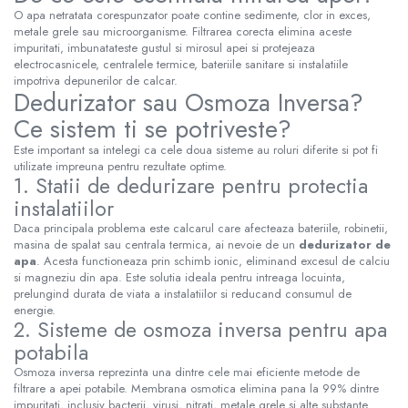
O apa netratata corespunzator poate contine sedimente, clor in exces,
metale grele sau microorganisme. Filtrarea corecta elimina aceste
impuritati, imbunatateste gustul si mirosul apei si protejeaza
electrocasnicele, centralele termice, bateriile sanitare si instalatiile
impotriva depunerilor de calcar.
Dedurizator sau Osmoza Inversa?
Ce sistem ti se potriveste?
Este important sa intelegi ca cele doua sisteme au roluri diferite si pot fi
utilizate impreuna pentru rezultate optime.
1. Statii de dedurizare pentru protectia
instalatiilor
Daca principala problema este calcarul care afecteaza bateriile, robinetii,
masina de spalat sau centrala termica, ai nevoie de un
dedurizator de
apa
. Acesta functioneaza prin schimb ionic, eliminand excesul de calciu
si magneziu din apa. Este solutia ideala pentru intreaga locuinta,
prelungind durata de viata a instalatiilor si reducand consumul de
energie.
2. Sisteme de osmoza inversa pentru apa
potabila
Osmoza inversa reprezinta una dintre cele mai eficiente metode de
filtrare a apei potabile. Membrana osmotica elimina pana la 99% dintre
impuritati, inclusiv bacterii, virusi, nitrati, metale grele si alte substante