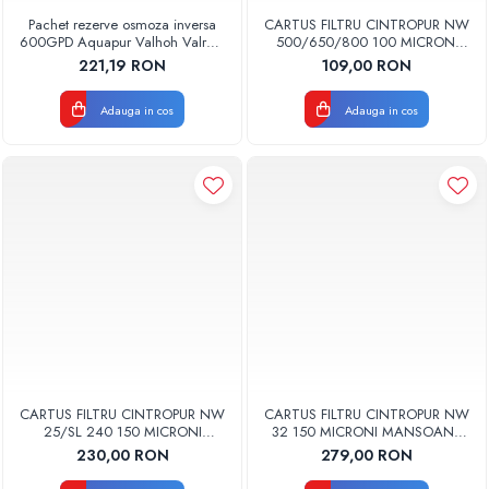
Pachet rezerve osmoza inversa
CARTUS FILTRU CINTROPUR NW
600GPD Aquapur Valhoh Valrom
500/650/800 100 MICRONI
recomandat pentru 6 luni fara
MANSOANE FILTRARE SET 5BUC
221,19 RON
109,00 RON
membrana
Adauga in cos
Adauga in cos
CARTUS FILTRU CINTROPUR NW
CARTUS FILTRU CINTROPUR NW
25/SL 240 150 MICRONI
32 150 MICRONI MANSOANE
MANSOANE FILTRARE SET 5BUC
FILTRARE SET 5BUC
230,00 RON
279,00 RON