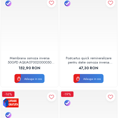
Membrana osmoza inversa
Postcartus quick remineralizare
50GPD AQUA07002000050
pentru statie osmoza inversa
Aquapur Valhoh Valrom
AQUA07004010000 Aquapur
152,90 RON
47,30 RON
Valhoh Valrom
Adauga in cos
Adauga in cos
-16%
-19%