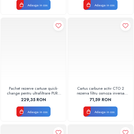
Adauga in cos
Adauga in cos
Pachet rezerve cartuse quick-
Cartus carbune activ CTO 2
change pentru ultrafiltrare PUR4
rezerva filtru osmoza inversa
Aquapur Valhoh Valrom
600GPD 87220370602 RO-600
229,35 RON
71,59 RON
recomandat pentru 3-6 luni fara
Aquapur Valhoh Valrom
membrana
Adauga in cos
Adauga in cos