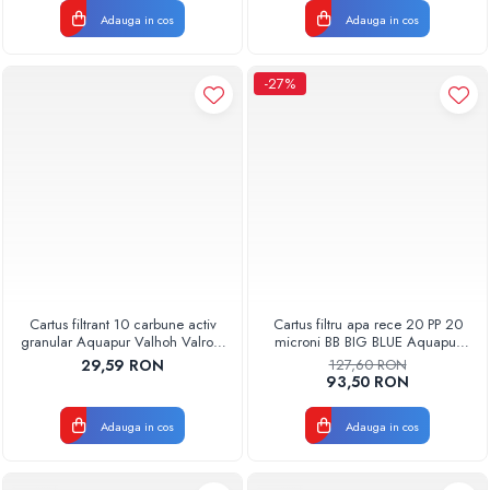
Adauga in cos
Adauga in cos
-27%
Cartus filtrant 10 carbune activ
Cartus filtru apa rece 20 PP 20
granular Aquapur Valhoh Valrom
microni BB BIG BLUE Aquapur
AQUA07000510000
Valhoh Valrom
29,59 RON
127,60 RON
AQUA07100120020
93,50 RON
Adauga in cos
Adauga in cos