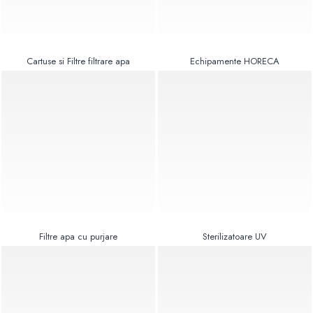
Radiatoare Otel Vogel&Noot
Radiatoare Otel Korado
Radiatoare de Baie Purmo Banga
Automatizare Termostate
Cartuse si Filtre filtrare apa
Echipamente HORECA
Detectoare
Termostate centrala ambient
Detectoare de gaz si electrovalve
Detectoare de inundatie
Automatizari centrala termica
Stabilizatoare de tensiune
Panouri solare apa calda
Accesorii panouri solare apa calda
Kituri panouri solare apa calda
Filtre apa cu purjare
Sterilizatoare UV
Panouri solare nepresurizate
Automatizari panouri solare
Teava flexibila inox si fitinguri panouri
solare
Grupuri de pompare panouri solare