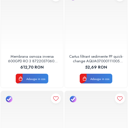
Membrana osmoza inversa
Cartus filtrant sedimente PP quick-
600GPD RO 3 87220370603
change AQUA07000111005
RO-600 Aquapur Valhoh Valrom
Aquapur Valhoh Valrom
612,70 RON
52,69 RON
Adauga in cos
Adauga in cos