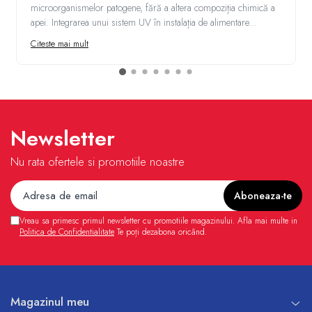
microorganismelor patogene, fără a altera compoziția chimică a
apei. Integrarea unui sistem UV în instalația de alimentare...
Citeste mai mult
Newsletter
Nu rata ofertele si promotiile noastre
Vreau sa primesc primul newsletter cu promotiile magazinului. Afla mai multe in
Politica de Confidentialitate
Te poți dezabona oricând.
Magazinul meu