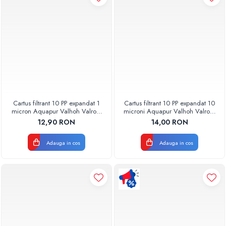
Cartus filtrant 10 PP expandat 1
Cartus filtrant 10 PP expandat 10
micron Aquapur Valhoh Valrom
microni Aquapur Valhoh Valrom
AQUA07100110001
AQUA07100110020
12,90 RON
14,00 RON
Adauga in cos
Adauga in cos