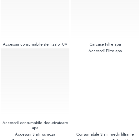
Pompe de caldura
Centrale peleti lemn
Accesorii consumabile sterilizator UV
Carcase Filtre apa
Accesorii Filtre apa
Accesorii consumabile dedurizatoare
apa
Accesorii Statii osmoza
Consumabile Statii medii filtrante