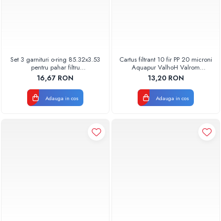
Set 3 garnituri o-ring 85.32x3.53
Cartus filtrant 10 fir PP 20 microni
pentru pahar filtru
Aquapur ValhoH Valrom
AQUA06030000000
AQUA07000210020
16,67 RON
13,20 RON
Adauga in cos
Adauga in cos