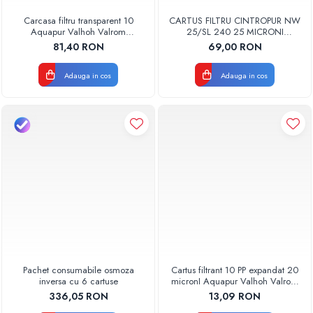
Carcasa filtru transparent 10
CARTUS FILTRU CINTROPUR NW
Aquapur Valhoh Valrom
25/SL 240 25 MICRONI
AQUA00110001032
MANSOANE FILTRARE SET 5BUC
81,40 RON
69,00 RON
Adauga in cos
Adauga in cos
Pachet consumabile osmoza
Cartus filtrant 10 PP expandat 20
inversa cu 6 cartuse
micronI Aquapur Valhoh Valrom
AQUA07000110020
336,05 RON
13,09 RON