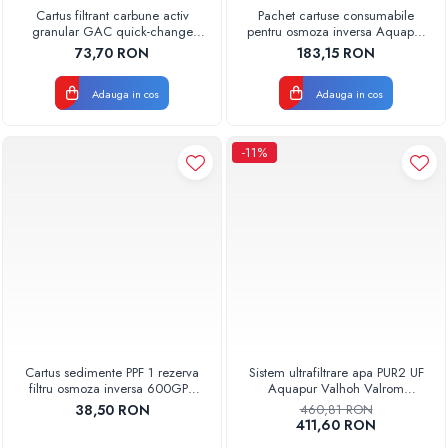
Cartus filtrant carbune activ
Pachet cartuse consumabile
granular GAC quick-change
pentru osmoza inversa Aquapur
AQUA07000511000 Aquapur
Valhoh Valrom
73,70 RON
183,15 RON
Valhoh Valrom
Adauga in cos
Adauga in cos
-11%
Cartus sedimente PPF 1 rezerva
Sistem ultrafiltrare apa PUR2 UF
filtru osmoza inversa 600GPD
Aquapur Valhoh Valrom
87220370601 RO-600 Aquapur
AQUA04220411020
38,50 RON
460,81 RON
Valhoh Valrom
411,60 RON