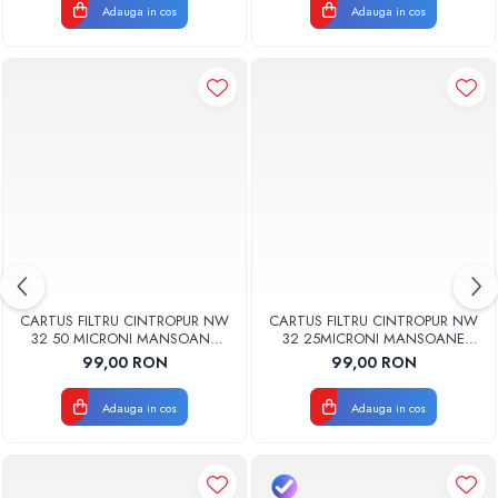
Adauga in cos
Adauga in cos
CARTUS FILTRU CINTROPUR NW
CARTUS FILTRU CINTROPUR NW
32 50 MICRONI MANSOANE
32 25MICRONI MANSOANE
FILTRARE SET 5BUC
FILTRARE SET 5BUC
99,00 RON
99,00 RON
Adauga in cos
Adauga in cos