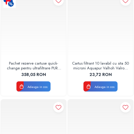
Pachet rezerve cartuse quick-
Cartus filtrant 10 lavabil cu sita 50
change pentru ultrafiltrare PUR4
microni Aquapur Valhoh Valrom
Aquapur Valhoh Valrom
AQUA07000310050
358,05 RON
23,72 RON
Adauga in cos
Adauga in cos