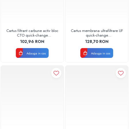
Cartus filtrant carbune activ bloc
Cartus membrana ultrafiltrare UF
CTO quick-change
quick-change
AQUA07010411000 Aquapur
AQUA08000011001 Aquapur
102,96 RON
128,70 RON
Valhoh Valrom
Valhoh Valrom
Adauga in cos
Adauga in cos