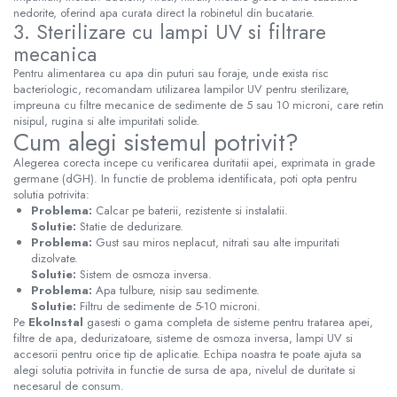
nedorite, oferind apa curata direct la robinetul din bucatarie.
3. Sterilizare cu lampi UV si filtrare
mecanica
Pentru alimentarea cu apa din puturi sau foraje, unde exista risc
bacteriologic, recomandam utilizarea lampilor UV pentru sterilizare,
impreuna cu filtre mecanice de sedimente de 5 sau 10 microni, care retin
nisipul, rugina si alte impuritati solide.
Cum alegi sistemul potrivit?
Alegerea corecta incepe cu verificarea duritatii apei, exprimata in grade
germane (dGH). In functie de problema identificata, poti opta pentru
solutia potrivita:
Problema:
Calcar pe baterii, rezistente si instalatii.
Solutie:
Statie de dedurizare.
Problema:
Gust sau miros neplacut, nitrati sau alte impuritati
dizolvate.
Solutie:
Sistem de osmoza inversa.
Problema:
Apa tulbure, nisip sau sedimente.
Solutie:
Filtru de sedimente de 5-10 microni.
Pe
EkoInstal
gasesti o gama completa de sisteme pentru tratarea apei,
filtre de apa, dedurizatoare, sisteme de osmoza inversa, lampi UV si
accesorii pentru orice tip de aplicatie. Echipa noastra te poate ajuta sa
alegi solutia potrivita in functie de sursa de apa, nivelul de duritate si
necesarul de consum.