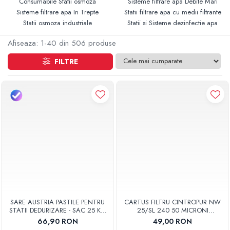
Consumabile Statii osmoza
Sisteme filtrare apa Debite Mari
Sisteme filtrare apa In Trepte
Statii filtrare apa cu medii filtrante
Statii osmoza industriale
Statii si Sisteme dezinfectie apa
Afiseaza:
1-
40
din
506
produse
FILTRE
SARE AUSTRIA PASTILE PENTRU
CARTUS FILTRU CINTROPUR NW
STATII DEDURIZARE - SAC 25 KG
25/SL 240 50 MICRONI
COD 01
MANSOANE FILTRARE SET 5BUC
66,90 RON
49,00 RON