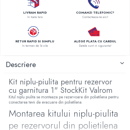
Pompe de caldura
LIVRAM RAPID
COMANZI TELEFONIC?
Centrale peleti lemn
In toata tara
Contacteaza-ne aici!
RETUR RAPID SI SIMPLU
ALEGE PLATA CU CARDUL
In termen de 14 zile
Datele sunt in siguranta!
Descriere
Kit niplu-piulita pentru rezervor
cu garnitura 1" StockKit Valrom
Kitul niplu piulita se monteaza pe rezervoare din polietilena pentru
conectarea tevii de evacuare din polietilena.
Montarea kitului niplu-piulita
pe rezervorul din polietilena