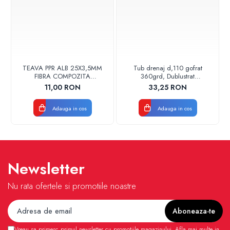
TEAVA PPR ALB 25X3,5MM
Tub drenaj d,110 gofrat
FIBRA COMPOZITA
360grd, Dublustrat
10033025004
verde/negru 110152 Drainkit
11,00 RON
33,25 RON
VALDUOTHERM VALROM
Adauga in cos
Adauga in cos
Newsletter
Nu rata ofertele si promotiile noastre
Vreau sa primesc primul newsletter cu promotiile magazinului. Afla mai multe in