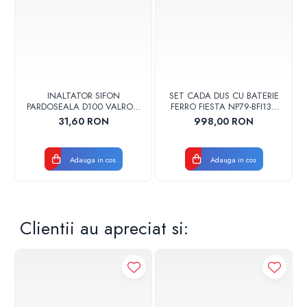
h1: 17.5 mm
L1: 22 mm
INALTATOR SIFON
SET CADA DUS CU BATERIE
PARDOSEALA D100 VALROM
FERRO FIESTA NP79-BFI13U
17001900004
CROM
31,60 RON
998,00 RON
Adauga in cos
Adauga in cos
Clientii au apreciat si: