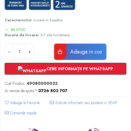
Radiatoare Otel Vogel&Noot
Radiatoare Otel Korado
Radiatoare de Baie Purmo Banga
Caracteristici:
Livrare in EasyBox
Automatizare Termostate
IN STOC
Detectoare
Durata de livrare:
3-7 zile lucratoare
Termostate centrala ambient
Detectoare de gaz si electrovalve
Adauga in cos
Detectoare de inundatie
Automatizari centrala termica
CERE INFORMAȚII PE WHATSAPP
Stabilizatoare de tensiune
Panouri solare apa calda
Cod Produs:
49080000032
Accesorii panouri solare apa calda
Ai nevoie de ajutor?
0726 802 707
Kituri panouri solare apa calda
Panouri solare nepresurizate
Adauga la Favorite
Automatizari panouri solare
Comanda rapida
Teava flexibila inox si fitinguri panouri
solare
Grupuri de pompare panouri solare