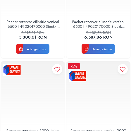
Pachet rezervor cilindric vertical
Pachet rezervor cilindric vertical
6500 l 49020170000 Stockkit
6500 l 49020170000 Stockkit
Valrom
Valrom
8.115,31 RON
9.402,56 RON
5.300,61 RON
6.587,86 RON
Adauga in cos
Adauga in cos
-5%
Rezervor suprateran 1000 litri tip
Rezervor suprateran vertical 2000