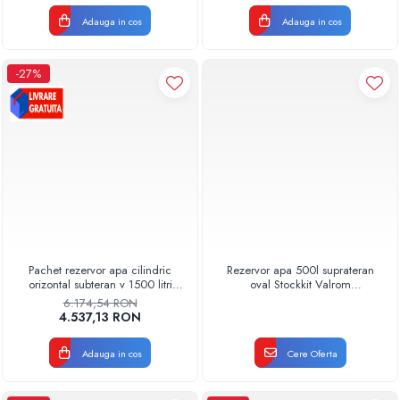
Adauga in cos
Adauga in cos
-27%
Pachet rezervor apa cilindric
Rezervor apa 500l suprateran
orizontal subteran v 1500 litri
oval Stockkit Valrom
Stockkit Valrom
49020305000
6.174,54 RON
4.537,13 RON
Adauga in cos
Cere Oferta