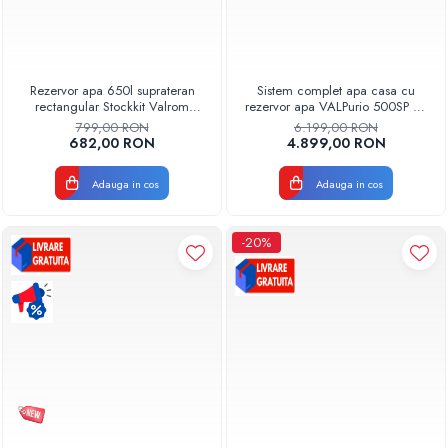
Rezervor apa 650l suprateran
Sistem complet apa casa cu
rectangular Stockkit Valrom
rezervor apa VALPurio 500SP cu
49030650001
pompa automata si ioni de argint
799,00 RON
6.199,00 RON
Model 2026
682,00 RON
4.899,00 RON
Adauga in cos
Adauga in cos
-20%