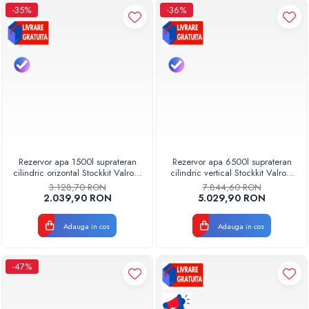
-35%
-36%
Rezervor apa 1500l suprateran
Rezervor apa 6500l suprateran
cilindric orizontal Stockkit Valrom
cilindric vertical Stockkit Valrom
49011500001
49020170000
3.128,70 RON
7.844,60 RON
2.039,90 RON
5.029,90 RON
Adauga in cos
Adauga in cos
-47%