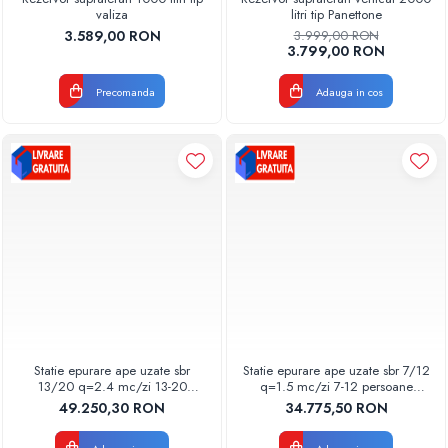
valiza
litri tip Panettone
3.589,00 RON
3.999,00 RON
3.799,00 RON
Precomanda
Adauga in cos
Statie epurare ape uzate sbr
Statie epurare ape uzate sbr 7/12
13/20 q=2.4 mc/zi 13-20
q=1.5 mc/zi 7-12 persoane
persoane 2x4700l automatizata
4700l automatizata
49.250,30 RON
34.775,50 RON
48600009016 Aquaclean
48600000008 Aquaclean
Valrom
Valrom