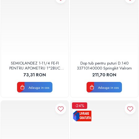
SEMIOLANDEZ 1-11/4 FE-FI
Dop tub pentru puturi D.140
PENTRU APOMETRU 1"2BUC
33710140000 Springkit Valrom
/SET TIEMME
73,31 RON
211,70 RON
Adauga in cos
Adauga in cos
-24%