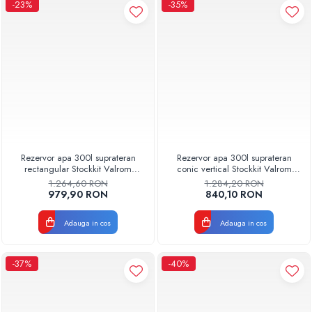
-23%
-35%
Rezervor apa 300l suprateran
Rezervor apa 300l suprateran
rectangular Stockkit Valrom
conic vertical Stockkit Valrom
49030300000
49010300000
1.264,60 RON
1.284,20 RON
979,90 RON
840,10 RON
Adauga in cos
Adauga in cos
-37%
-40%