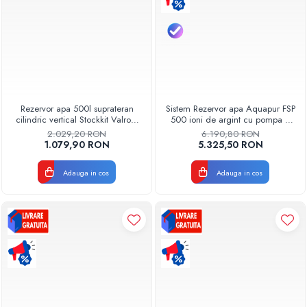
Rezervor apa 500l suprateran
Sistem Rezervor apa Aquapur FSP
cilindric vertical Stockkit Valrom
500 ioni de argint cu pompa si
49020105000
filtre Aquapur Valhoh Valrom
2.029,20 RON
6.190,80 RON
1.079,90 RON
5.325,50 RON
Adauga in cos
Adauga in cos