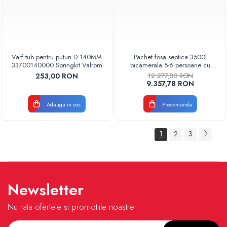
Varf tub pentru puturi D.140MM
Pachet fosa septica 3500l
33700140000 Springkit Valrom
bicamerala 5-6 persoane cu
accesorii Aquaclean Valrom
253,00 RON
12.277,30 RON
9.357,78 RON
Adauga in cos
Precomanda
1
2
3
Newsletter
Nu rata ofertele si promotiile noastre