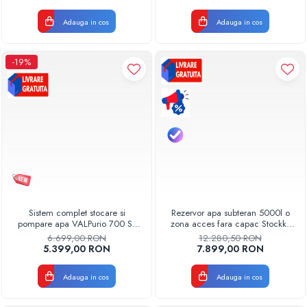
Adauga in cos
Adauga in cos
-19%
Sistem complet stocare si
Rezervor apa subteran 5000l o
pompare apa VALPurio 700 SP
zona acces fara capac Stockkit
cu rezervor apa 700L, pompa
Valrom 49020550000
6.699,00 RON
12.280,50 RON
automata si protectie
5.399,00 RON
7.899,00 RON
antibacteriana cu ioni de argint
Model 2026
Adauga in cos
Adauga in cos