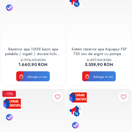
Pompe de caldura
Centrale peleti lemn
Rezervor apa 1000l bazin apa
Sistem rezervor apa Aquapur FSP
potabila / irigatii / stocare lichide
750 ioni de argint cu pompa si
cilindric vertical Valrom
filtre Aquapur Valhoh Valrom
2.774,60 RON
6.477,90 RON
49020110000
1.660,90 RON
5.559,90 RON
Adauga in cos
Adauga in cos
-15%