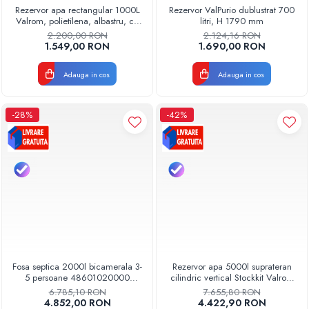
Rezervor apa rectangular 1000L
Rezervor ValPurio dublustrat 700
Valrom, polietilena, albastru, cu
litri, H 1790 mm
capac, pentru stocare apa
2.200,00 RON
2.124,16 RON
1.549,00 RON
1.690,00 RON
Adauga in cos
Adauga in cos
-28%
-42%
Fosa septica 2000l bicamerala 3-
Rezervor apa 5000l suprateran
5 persoane 48601020000
cilindric vertical Stockkit Valrom
Aquaclean Valrom
49020150000
6.785,10 RON
7.655,80 RON
4.852,00 RON
4.422,90 RON