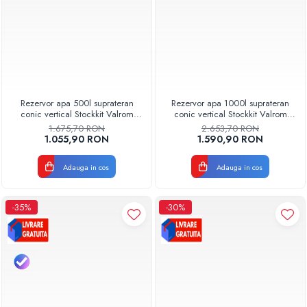
Rezervor apa 500l suprateran
Rezervor apa 1000l suprateran
conic vertical Stockkit Valrom
conic vertical Stockkit Valrom
49010500000
49011000000
1.675,70 RON
2.653,70 RON
1.055,90 RON
1.590,90 RON
Adauga in cos
Adauga in cos
-35%
-30%