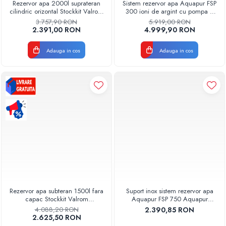
Rezervor apa 2000l suprateran
Sistem rezervor apa Aquapur FSP
cilindric orizontal Stockkit Valrom
300 ioni de argint cu pompa si
49012000001
filtre Aquapur Valhoh Valrom
3.757,90 RON
5.919,00 RON
2.391,00 RON
4.999,90 RON
Adauga in cos
Adauga in cos
Rezervor apa subteran 1500l fara
Suport inox sistem rezervor apa
capac Stockkit Valrom
Aquapur FSP 750 Aquapur
49020515000
Valhoh Valrom
4.088,20 RON
2.390,85 RON
2.625,50 RON