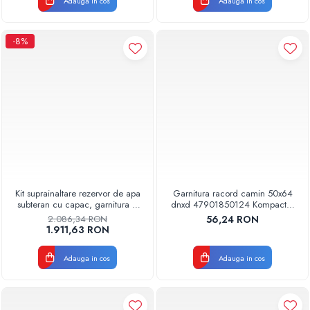
Adauga in cos
Adauga in cos
-8%
Kit suprainaltare rezervor de apa
Garnitura racord camin 50x64
subteran cu capac, garnitura si
dnxd 47901850124 Kompactkit
piesa fixare
Valrom
2.086,34 RON
56,24 RON
1.911,63 RON
Adauga in cos
Adauga in cos