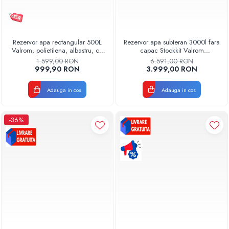
Rezervor apa rectangular 500L
Rezervor apa subteran 3000l fara
Valrom, polietilena, albastru, cu
capac Stockkit Valrom
capac, pentru stocare apa
49020530000
1.599,00 RON
6.591,00 RON
999,90 RON
3.999,00 RON
Adauga in cos
Adauga in cos
-36%