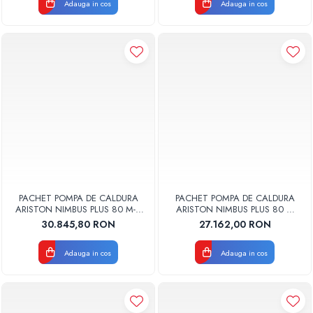
Adauga in cos
Adauga in cos
PACHET POMPA DE CALDURA
PACHET POMPA DE CALDURA
ARISTON NIMBUS PLUS 80 M-T
ARISTON NIMBUS PLUS 80 M
NET TRIFAZAT 3301860
NET MONOFAZAT 3301848
30.845,80 RON
27.162,00 RON
Adauga in cos
Adauga in cos