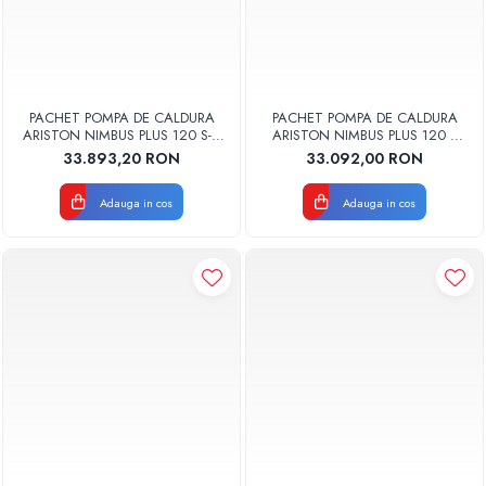
PACHET POMPA DE CALDURA
PACHET POMPA DE CALDURA
ARISTON NIMBUS PLUS 120 S-T
ARISTON NIMBUS PLUS 120 S
NET TRIFAZAT 3302223
NET MONOFAZAT 3302222
33.893,20 RON
33.092,00 RON
Adauga in cos
Adauga in cos