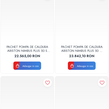
PACHET POMPA DE CALDURA
PACHET POMPA DE CALDURA
ARISTON NIMBUS PLUS 50 S
ARISTON NIMBUS PLUS 50 M
NET MONOFAZAT 3301887
NET MONOFAZAT 3301847
22.565,00 RON
23.842,10 RON
Adauga in cos
Adauga in cos