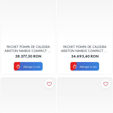
PACHET POMPA DE CALDURA
PACHET POMPA DE CALDURA
ARISTON NIMBUS COMPACT 80
ARISTON NIMBUS COMPACT 80
S-T NET TRIFAZAT 3301896
S NET MONOFAZAT 3301894
38.377,30 RON
34.693,40 RON
Adauga in cos
Adauga in cos