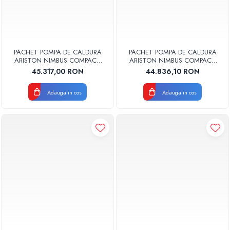
PACHET POMPA DE CALDURA
PACHET POMPA DE CALDURA
ARISTON NIMBUS COMPACT
ARISTON NIMBUS COMPACT
150 S-T NET TRIFAZAT 3302232
150 S NET MONOFAZAT
45.317,00 RON
44.836,10 RON
3302230
Adauga in cos
Adauga in cos