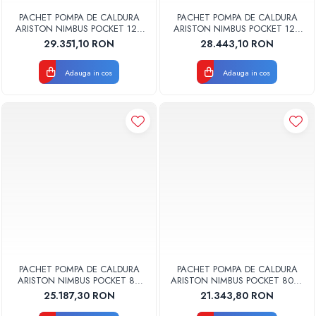
Radiatoare Otel Vogel&Noot
PACHET POMPA DE CALDURA
PACHET POMPA DE CALDURA
Radiatoare Otel Korado
ARISTON NIMBUS POCKET 120
ARISTON NIMBUS POCKET 120
M-T NET TRIFAZAT 3301875
M NET MONOFAZAT 3301874
Radiatoare de Baie Purmo Banga
29.351,10 RON
28.443,10 RON
Automatizare Termostate
Detectoare
Adauga in cos
Adauga in cos
Termostate centrala ambient
Detectoare de gaz si electrovalve
Detectoare de inundatie
Automatizari centrala termica
Stabilizatoare de tensiune
Panouri solare apa calda
Accesorii panouri solare apa calda
Kituri panouri solare apa calda
Panouri solare nepresurizate
Automatizari panouri solare
PACHET POMPA DE CALDURA
PACHET POMPA DE CALDURA
ARISTON NIMBUS POCKET 80
ARISTON NIMBUS POCKET 80 M
Teava flexibila inox si fitinguri panouri
M-T NET TRIFAZAT 3301873
NET MONOFAZAT 3301872
25.187,30 RON
21.343,80 RON
solare
Grupuri de pompare panouri solare