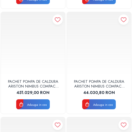
PACHET POMPA DE CALDURA
PACHET POMPA DE CALDURA
ARISTON NIMBUS COMPACT
ARISTON NIMBUS COMPACT
120 M-T NET TRIFAZAT
120 M NET MONOFAZAT
451.029,00 RON
44.030,80 RON
3301864
3301862
Adauga in cos
Adauga in cos