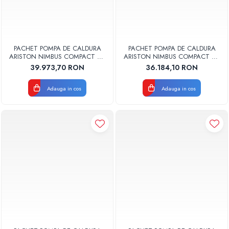
PACHET POMPA DE CALDURA
PACHET POMPA DE CALDURA
ARISTON NIMBUS COMPACT 80
ARISTON NIMBUS COMPACT 90
M-T NET TRIFAZAT 3300860
M NET MONOFAZAT
39.973,70 RON
36.184,10 RON
Adauga in cos
Adauga in cos