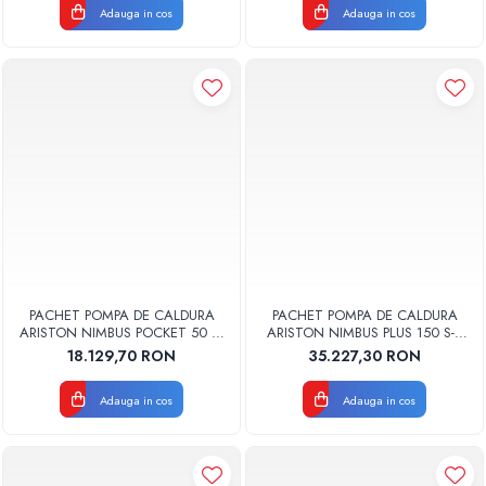
Adauga in cos
Adauga in cos
Pompe de caldura
Centrale peleti lemn
PACHET POMPA DE CALDURA
PACHET POMPA DE CALDURA
ARISTON NIMBUS POCKET 50 M
ARISTON NIMBUS PLUS 150 S-T
NET MONOFAZAT 3301871
NET TRIFAZAT 3302225
18.129,70 RON
35.227,30 RON
Adauga in cos
Adauga in cos