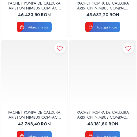
PACHET POMPA DE CALDURA
PACHET POMPA DE CALDURA
ARISTON NIMBUS COMPACT
ARISTON NIMBUS COMPACT
150 M-T NET TRIFAZAT
150 M NET MONOFAZAT
46.433,50 RON
45.632,20 RON
3301868
3301866
Adauga in cos
Adauga in cos
PACHET POMPA DE CALDURA
PACHET POMPA DE CALDURA
ARISTON NIMBUS COMPACT
ARISTON NIMBUS COMPACT
120 S-T NET TRIFAZAT
120 S NET MONOFAZAT
43.768,40 RON
43.181,80 RON
3302228
3302226
Adauga in cos
Adauga in cos