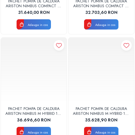
PACHET POMPA DE CALDURA
PACHET POMPA DE CALDURA
ARISTON NIMBUS COMPACT 50
ARISTON NIMBUS COMPACT 50
S NET MONOFAZAT 3301892
M NET MONOFAZAT 3301856
31.640,00 RON
32.703,60 RON
Adauga in cos
Adauga in cos
PACHET POMPA DE CALDURA
PACHET POMPA DE CALDURA
ARISTON NIMBUS M HYBRID 150
ARISTON NIMBUS M HYBRID 150
T NET R32 TRIFAZAT CU
NET R32 MONOFAZAT CU
36.696,60 RON
35.628,90 RON
CENTRALA TERMICA CLAS ONE
CENTRALA TERMICA GENUS
SYSTEM 35 KW
ONE+ 35 KW
Adauga in cos
Adauga in cos