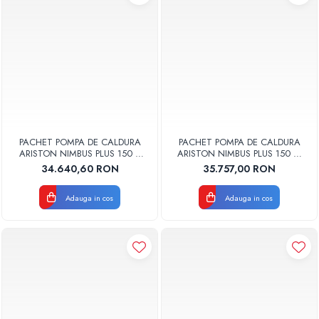
PACHET POMPA DE CALDURA
PACHET POMPA DE CALDURA
ARISTON NIMBUS PLUS 150 S
ARISTON NIMBUS PLUS 150 M
NET MONOFAZAT 3302224
NET MONOFAZAT 3301852
34.640,60 RON
35.757,00 RON
Adauga in cos
Adauga in cos