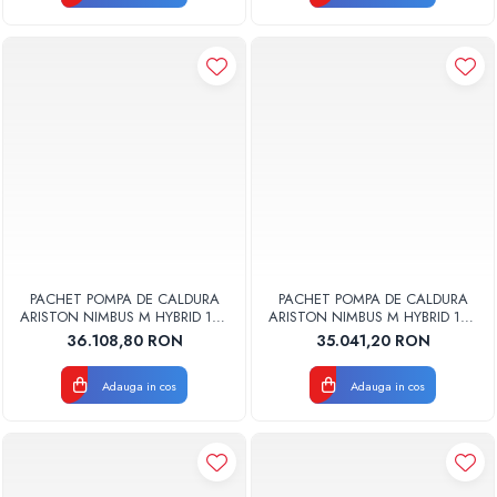
PACHET POMPA DE CALDURA
PACHET POMPA DE CALDURA
ARISTON NIMBUS M HYBRID 120
ARISTON NIMBUS M HYBRID 120
T NET R32 TRIFAZAT CU
NET R32 MONOFAZAT CU
36.108,80 RON
35.041,20 RON
CENTRALA TERMICA GENUS
CENTRALA TERMICA GENUS
ONE+ 35 KW
ONE+ 35 KW
Adauga in cos
Adauga in cos