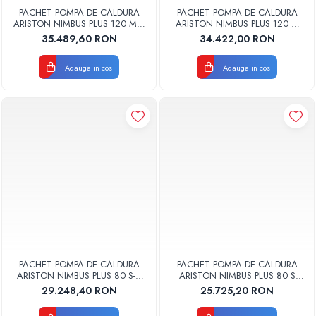
PACHET POMPA DE CALDURA
PACHET POMPA DE CALDURA
ARISTON NIMBUS PLUS 120 M-T
ARISTON NIMBUS PLUS 120 M
NET TRIFAZAT 3301851
NET MONOFAZAT 3301850
35.489,60 RON
34.422,00 RON
Adauga in cos
Adauga in cos
PACHET POMPA DE CALDURA
PACHET POMPA DE CALDURA
ARISTON NIMBUS PLUS 80 S-T
ARISTON NIMBUS PLUS 80 S
NET TRIFAZAT 3301889
NET MONOFAZAT 3301888
29.248,40 RON
25.725,20 RON