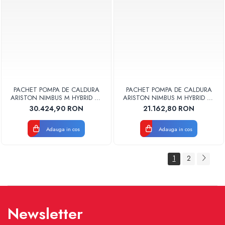
PACHET POMPA DE CALDURA
PACHET POMPA DE CALDURA
ARISTON NIMBUS M HYBRID 80
ARISTON NIMBUS M HYBRID 80
T NET R32 TRIFAZAT CU
NET R32 MONOFAZAT CU
30.424,90 RON
21.162,80 RON
CENTRALA TERMICA GENUS
CENTRALA TERMICA CLAS ONE
ONE+ 24 KW
WIFI 24 KW
Adauga in cos
Adauga in cos
1
2
Newsletter