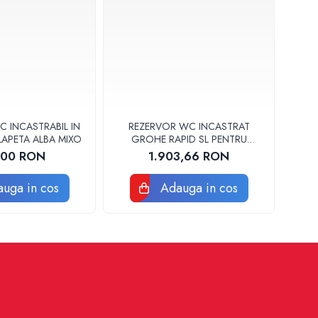
 INCASTRABIL IN
REZERVOR WC INCASTRAT
LAPETA ALBA MIXO
GROHE RAPID SL PENTRU
PERSOANE CU DIZABILITATI
,00 RON
1.903,66 RON
39140000
uga in cos
Adauga in cos