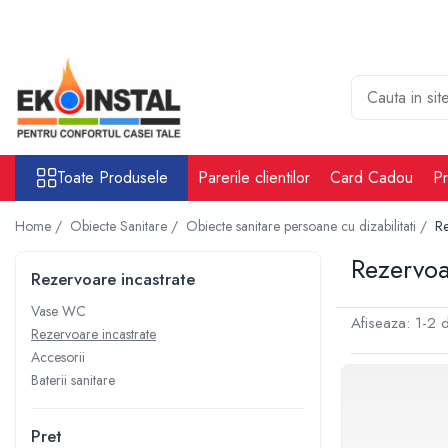
Toate Produsele
Cabina put rezervoare apa alimentare
apa
Rezervoare Stocare apa Valpurio
Toate Produsele
Parerile clientilor
Card Cadou
Pr
Camin pentru put de apa
Rezervoare de apă potabilă și
Home /
Obiecte Sanitare /
Obiecte sanitare persoane cu dizabilitati /
Re
pluvială, bazine pentru stocare și
irigații
Rezervoa
Sisteme-Rezervoare ioni argint
Rezervoare incastrate
Accesorii cabine put rezervoare
Vase WC
apa
Afiseaza:
1-
2
d
Rezervoare incastrate
Tratare apa
Accesorii
Accesorii Filtre apa
Baterii sanitare
Accesorii Statii osmoza
Pret
Statii osmoza industriale