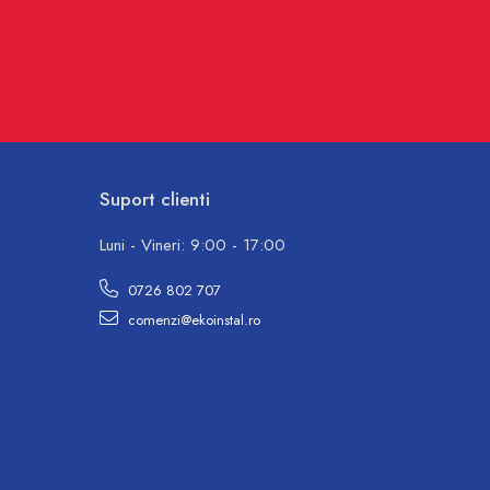
Suport clienti
Luni - Vineri: 9:00 - 17:00
0726 802 707
comenzi@ekoinstal.ro