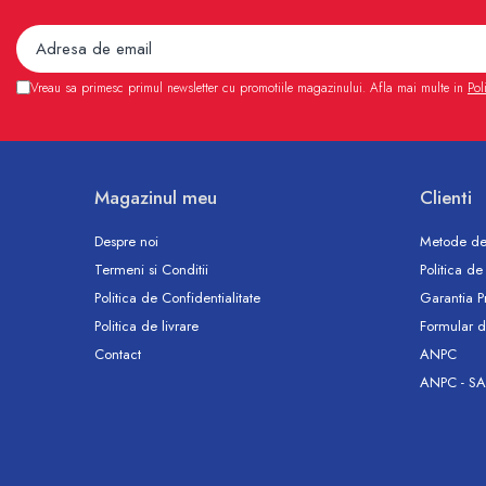
Sterilizatoare UV
Accesorii consumabile sterilizator
UV
Vreau sa primesc primul newsletter cu promotiile magazinului. Afla mai multe in
Pol
Carcase Filtre apa
Accesorii consumabile
dedurizatoare apa
Incalzire in pardoseala
Magazinul meu
Clienti
Accesorii incalzire in pardoseala
Despre noi
Metode de
Automatizare incalzire in
Termeni si Conditii
Politica de
pardoseala
Politica de Confidentialitate
Garantia P
Kituri incalzire in pardoseala
Politica de livrare
Formular d
Cutie distribuitor incalzire in
Contact
ANPC
pardoseala
ANPC - SA
Distribuitoare incalzire pardoseala
Grup amestec si pompare incalzire
pardoseala