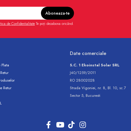
itica de Confidentialitate
Te poți dezabona oricând.
Date comerciale
 Plata
S.C. 1 Ekoinstal Solar SRL
 Retur
J40/1259/2011
roduselor
RO 28002028
e Retur
Strada Vigoniei, nr. 8, Bl. 10, sc.7
Sector 5, Bucuresti
L