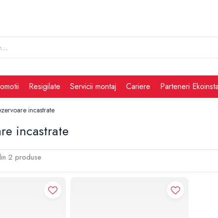
omotii
Resigilate
Servicii montaj
Cariere
Parteneri Ekoinsta
zervoare incastrate
re incastrate
in
2
produse