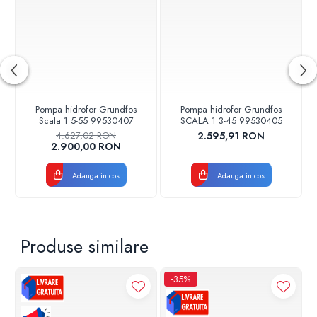
Conformitate
VALROM Industrie declara ca proprietatile rezervoarelor pentru
stocarea apei si/sau lichidelor alimentare neutre indeplinesc
specificatiile tehnice ale produsului si ca produsul este sigur in
utilizare daca este folosit in conditiile specificate de producator. In
cadrul sistemului de aigurare a calitatii conform SR EN ISO 9001,
sunt luate toate masurile necesare pentru a se asigura ca productia
si testarea asigura conformitatea produsului cu documentatia
Pompa hidrofor Grundfos
Pompa hidrofor Grundfos
tehnica in vigoare si ca indeplineste in totalitate cerintele clientilor.
Scala 1 5-55 99530407
SCALA 1 3-45 99530405
4.627,02 RON
2.595,91 RON
Marcare
2.900,00 RON
Fiecare rezervor de apa 500 litri este marcat din fabricatie, prin
stantare, cu luna si anul de productie.
Adauga in cos
Adauga in cos
Durata de utilizare rezervor
apa
Produse similare
Rezervoarele din polietilena au o durata de utilizare de 10 ani, in
stuatia expunerii la radiatie UV si de 25 de ani daca se utilizeaza
-35%
ferite de radiatie UV.
Montaj rezervor apa 500 litri