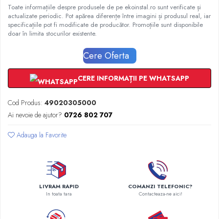
Radiatoare Otel Vogel&Noot
Toate informațiile despre produsele de pe ekoinstal.ro sunt verificate și
Radiatoare Otel Korado
actualizate periodic. Pot apărea diferențe între imagini și produsul real, iar
specificațiile pot fi modificate de producător. Promoțiile sunt disponibile
Radiatoare de Baie Purmo Banga
doar în limita stocurilor existente.
Automatizare Termostate
Detectoare
Cere Oferta
Termostate centrala ambient
CERE INFORMAȚII PE WHATSAPP
Detectoare de gaz si electrovalve
Detectoare de inundatie
Cod Produs:
49020305000
Automatizari centrala termica
Ai nevoie de ajutor?
0726 802 707
Stabilizatoare de tensiune
Panouri solare apa calda
Adauga la Favorite
Accesorii panouri solare apa calda
Kituri panouri solare apa calda
Panouri solare nepresurizate
Automatizari panouri solare
LIVRAM RAPID
COMANZI TELEFONIC?
In toata tara
Contacteaza-ne aici!
Teava flexibila inox si fitinguri panouri
solare
Grupuri de pompare panouri solare