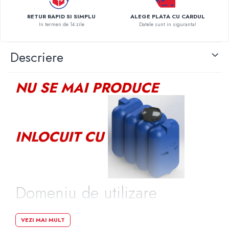
Pompe de caldura
RETUR RAPID SI SIMPLU
ALEGE PLATA CU CARDUL
In termen de 14 zile
Datele sunt in siguranta!
Centrale peleti lemn
Descriere
NU SE MAI PRODUCE
INLOCUIT CU
Domeniu de utilizare
rezervor apa 500 litri
VEZI MAI MULT