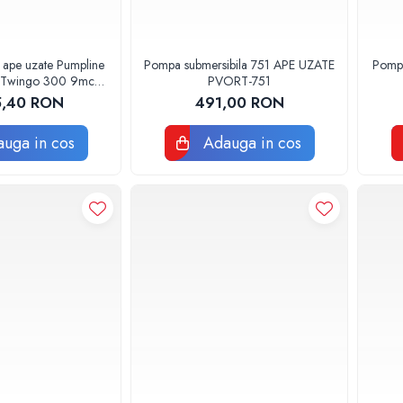
 ape uzate Pumpline
Pompa submersibila 751 APE UZATE
Pomp
a Twingo 300 9mc/h
PVORT-751
47960000000
5,40 RON
491,00 RON
uga in cos
Adauga in cos