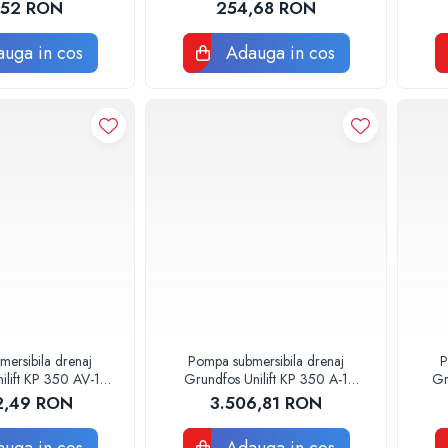
,52 RON
254,68 RON
uga in cos
Adauga in cos
ersibila drenaj
Pompa submersibila drenaj
P
ilift KP 350 AV-1
Grundfos Unilift KP 350 A-1
Gr
3N1900
013N1800
2,49 RON
3.506,81 RON