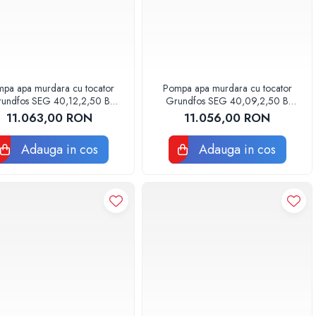
pa apa murdara cu tocator
Pompa apa murdara cu tocator
undfos SEG 40,12,2,50 B
Grundfos SEG 40,09,2,50 B
96075905
96075897
11.063,00 RON
11.056,00 RON
Adauga in cos
Adauga in cos