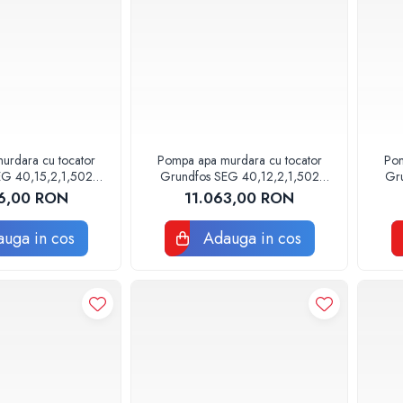
urdara cu tocator
Pompa apa murdara cu tocator
Pom
EG 40,15,2,1,502
Grundfos SEG 40,12,2,1,502
Gr
280724
96075901
6,00 RON
11.063,00 RON
uga in cos
Adauga in cos