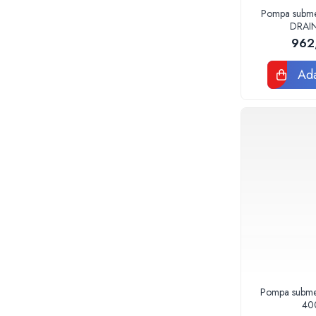
Tevi si fitinguri negre pentru gaz sau
Pompa submer
instalatii termice
DRAIN
Tevi pex, multistrat pexal, pert
962
Coturi, teuri, mufe, prelungitoare fitinguri
alama
Ada
Fitinguri: PPSU, Pex, Pexal, Multistrat
Tevi Cupru Fitinguri Cupru Accesorii
lipire
Fose Septice, Separatoare de
Grasimi
Pompe si Vase Expansiune
Pompe recirculare incalzire si apa calda
Pompe si Hidrofoare
Piese Pompe si Hidrofoare
Vase expansiune
Pompe Submersibile
Pompe ape uzate
Pompa submer
Canalizare interioara si exterioara
40