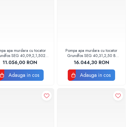
pa apa murdara cu tocator
Pompa apa murdara cu tocator
undfos SEG 40,09,2,1,502
Grundfos SEG 40,31,2,50 B
96075893
96075915
11.056,00 RON
16.044,30 RON
Adauga in cos
Adauga in cos