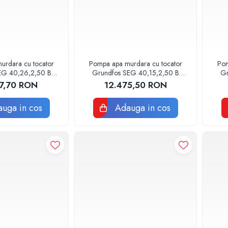
urdara cu tocator
Pompa apa murdara cu tocator
Pom
EG 40,26,2,50 B
Grundfos SEG 40,15,2,50 B
Gr
075913
96075909
87,70 RON
12.475,50 RON
uga in cos
Adauga in cos