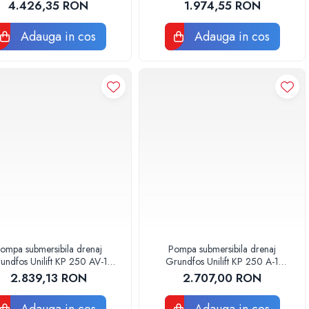
Umbra Pompe
4.426,35 RON
1.974,55 RON
Adauga in cos
Adauga in cos
ompa submersibila drenaj
Pompa submersibila drenaj
undfos Unilift KP 250 AV-1
Grundfos Unilift KP 250 A-1
012H1900
012H1800
2.839,13 RON
2.707,00 RON