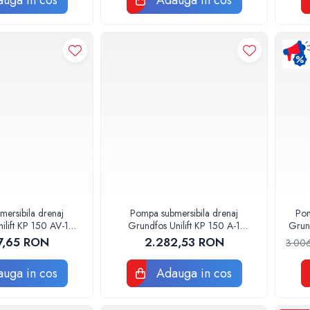
uga in cos
Adauga in cos
ersibila drenaj
Pompa submersibila drenaj
Pom
ilift KP 150 AV-1
Grundfos Unilift KP 150 A-1
1H1900
011H1800
7,65 RON
2.282,53 RON
3.00
uga in cos
Adauga in cos