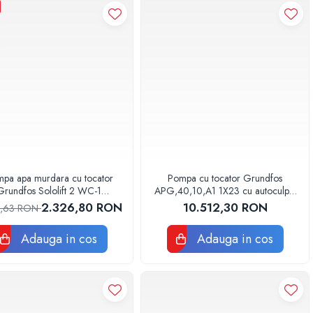
pa apa murdara cu tocator
Pompa cu tocator Grundfos
undfos Sololift 2 WC-1
APG,40,10,A1 1X23 cu autoculpaj
97775314
pentru apa murdara
2.326,80 RON
10.512,30 RON
3,63 RON
Adauga in cos
Adauga in cos