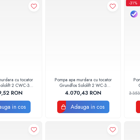
-31%
urdara cu tocator
Pompa apa murdara cu tocator
Pom
Grundfos Sololift 2 WC-3
Gr
775316
97775315
9,52 RON
4.070,43 RON
3.35
uga in cos
Adauga in cos