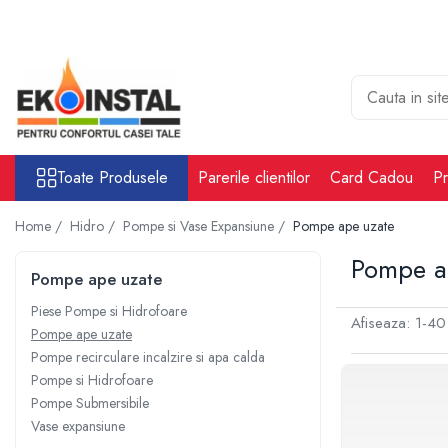
Toate Produsele
Cabina put rezervoare apa alimentare
apa
Rezervoare Stocare apa Valpurio
Toate Produsele
Parerile clientilor
Card Cadou
Pr
Camin pentru put de apa
Rezervoare de apă potabilă și
Home /
Hidro /
Pompe si Vase Expansiune /
Pompe ape uzate
pluvială, bazine pentru stocare și
irigații
Pompe a
Sisteme-Rezervoare ioni argint
Pompe ape uzate
Accesorii cabine put rezervoare
Piese Pompe si Hidrofoare
apa
Afiseaza:
1-
40
Pompe ape uzate
Tratare apa
Pompe recirculare incalzire si apa calda
Accesorii Filtre apa
Pompe si Hidrofoare
Pompe Submersibile
Accesorii Statii osmoza
Vase expansiune
Statii osmoza industriale