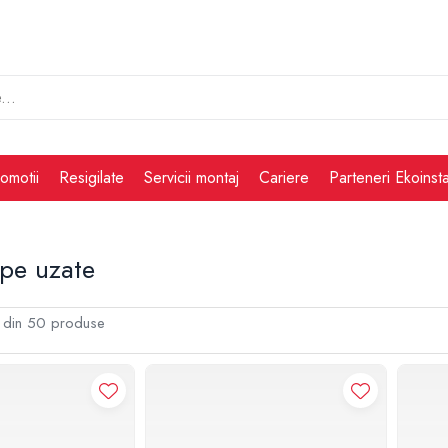
omotii
Resigilate
Servicii montaj
Cariere
Parteneri Ekoinsta
pe uzate
din
50
produse