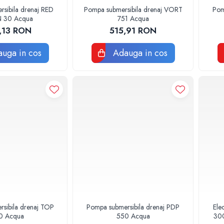
sibila drenaj RED
Pompa submersibila drenaj VORT
Pom
 30 Acqua
751 Acqua
,13 RON
515,91 RON
uga in cos
Adauga in cos
sibila drenaj TOP
Pompa submersibila drenaj PDP
Ele
0 Acqua
550 Acqua
300