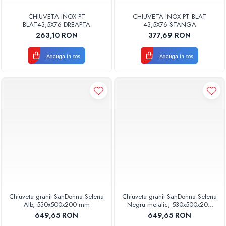
CHIUVETA INOX PT
CHIUVETA INOX PT BLAT
BLAT43,5X76 DREAPTA
43,5X76 STANGA
263,10 RON
377,69 RON
Adauga in cos
Adauga in cos
Chiuveta granit SanDonna Selena
Chiuveta granit SanDonna Selena
Alb, 530x500x200 mm
Negru metalic, 530x500x200
mm
649,65 RON
649,65 RON