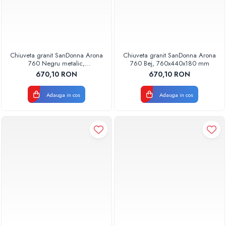
Chiuveta granit SanDonna Arona
Chiuveta granit SanDonna Arona
760 Negru metalic,
760 Bej, 760x440x180 mm
760x440x180 mm
670,10 RON
670,10 RON
Adauga in cos
Adauga in cos