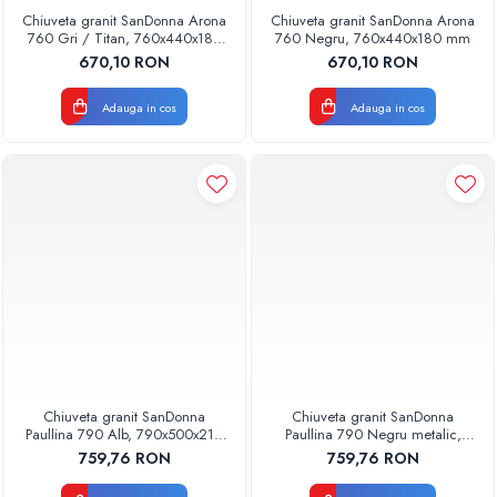
Chiuveta granit SanDonna Arona
Chiuveta granit SanDonna Arona
760 Gri / Titan, 760x440x180
760 Negru, 760x440x180 mm
mm
670,10 RON
670,10 RON
Adauga in cos
Adauga in cos
Chiuveta granit SanDonna
Chiuveta granit SanDonna
Paullina 790 Alb, 790x500x210
Paullina 790 Negru metalic,
mm
790x500x210 mm
759,76 RON
759,76 RON