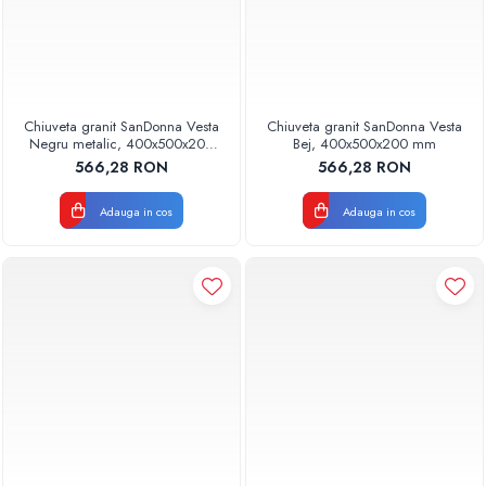
Chiuveta granit SanDonna Vesta
Chiuveta granit SanDonna Vesta
Negru metalic, 400x500x200
Bej, 400x500x200 mm
mm
566,28 RON
566,28 RON
Adauga in cos
Adauga in cos