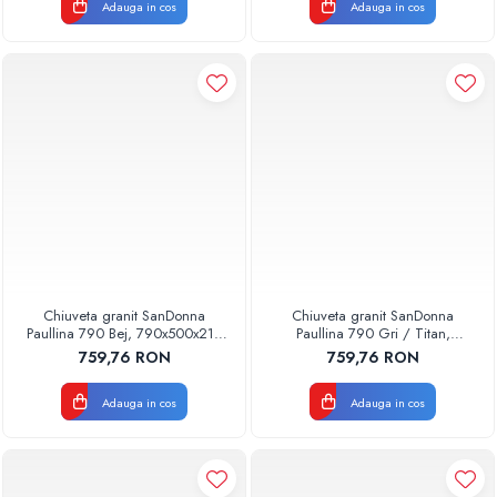
Adauga in cos
Adauga in cos
Chiuveta granit SanDonna
Chiuveta granit SanDonna
Paullina 790 Bej, 790x500x210
Paullina 790 Gri / Titan,
mm
790x500x210 mm
759,76 RON
759,76 RON
Adauga in cos
Adauga in cos