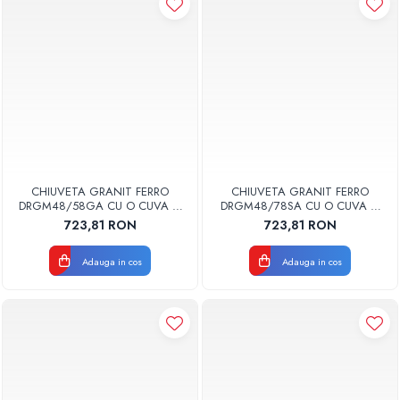
CHIUVETA GRANIT FERRO
CHIUVETA GRANIT FERRO
DRGM48/58GA CU O CUVA SI
DRGM48/78SA CU O CUVA SI
PICURATOR 58X48CM NISIP
PICURATOR 78X48CM NISIP
723,81 RON
723,81 RON
MEZZO GRI
MEZZO BEJ
Adauga in cos
Adauga in cos