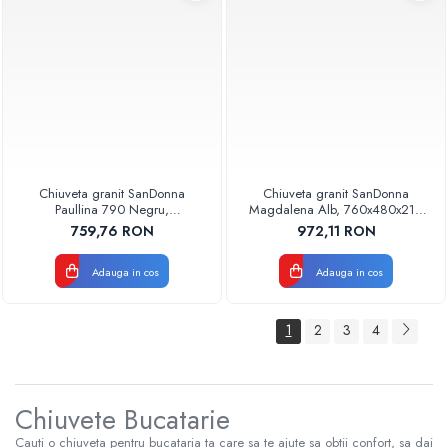
Chiuveta granit SanDonna
Chiuveta granit SanDonna
Paullina 790 Negru,
Magdalena Alb, 760x480x210
790x500x210 mm
mm
759,76 RON
972,11 RON
Adauga in cos
Adauga in cos
1
2
3
4
Chiuvete Bucatarie
Cauti o chiuveta pentru bucataria ta care sa te ajute sa obtii confort, sa dai