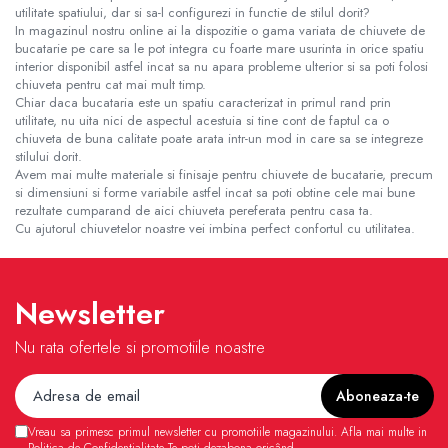
utilitate spatiului, dar si sa-l configurezi in functie de stilul dorit?
In magazinul nostru online ai la dispozitie o gama variata de chiuvete de
bucatarie pe care sa le pot integra cu foarte mare usurinta in orice spatiu
interior disponibil astfel incat sa nu apara probleme ulterior si sa poti folosi
chiuveta pentru cat mai mult timp.
Chiar daca bucataria este un spatiu caracterizat in primul rand prin
utilitate, nu uita nici de aspectul acestuia si tine cont de faptul ca o
chiuveta de buna calitate poate arata intr-un mod in care sa se integreze
stilului dorit.
Avem mai multe materiale si finisaje pentru chiuvete de bucatarie, precum
si dimensiuni si forme variabile astfel incat sa poti obtine cele mai bune
rezultate cumparand de aici chiuveta pereferata pentru casa ta.
Cu ajutorul chiuvetelor noastre vei imbina perfect confortul cu utilitatea.
Newsletter
Nu rata ofertele si promotiile noastre
Vreau sa primesc primul newsletter cu promotiile magazinului. Afla mai multe in
Politica de Confidentialitate
Te poți dezabona oricând.