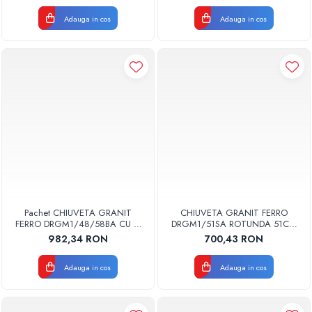
Pompe de caldura
Adauga in cos
Adauga in cos
Centrale peleti lemn
Pachet CHIUVETA GRANIT
CHIUVETA GRANIT FERRO
FERRO DRGM1/48/58BA CU O
DRGM1/51SA ROTUNDA 51CM
CUVA 58X48CM GRAFIT
CU O CUVA NISIP MEZZO BEJ
982,34 RON
700,43 RON
MEZZO NEAGRA CU BATERIE
BUCATARIE FERRO CADOU
Adauga in cos
Adauga in cos