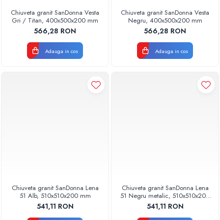
Chiuveta granit SanDonna Vesta
Chiuveta granit SanDonna Vesta
Gri / Titan, 400x500x200 mm
Negru, 400x500x200 mm
566,28 RON
566,28 RON
Adauga in cos
Adauga in cos
Chiuveta granit SanDonna Lena
Chiuveta granit SanDonna Lena
51 Alb, 510x510x200 mm
51 Negru metalic, 510x510x200
mm
541,11 RON
541,11 RON