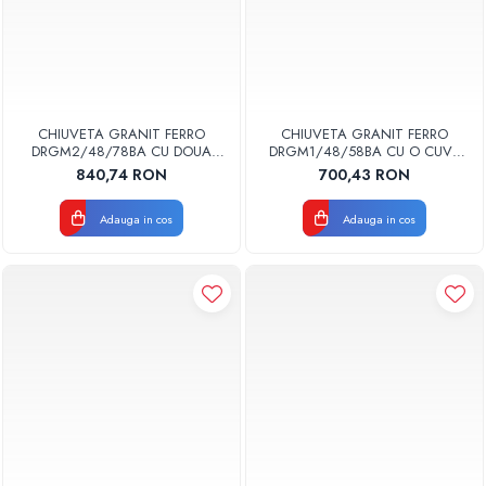
CHIUVETA GRANIT FERRO
CHIUVETA GRANIT FERRO
DRGM2/48/78BA CU DOUA
DRGM1/48/58BA CU O CUVA
CUVE 78X48CM GRAFIT MEZZO
58X48CM GRAFIT MEZZO
840,74 RON
700,43 RON
NEAGRA
NEAGRA
Adauga in cos
Adauga in cos