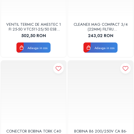
VENTIL TERMIC DE AMESTEC 1
CLEANEX MAG COMPACT 3/4
FI 25-50 VTC511-25/50 ESBE
(22MM) FILTRU
5102 0100
ANTIMAGNETITA COMPACT
502,50 RON
243,02 RON
PENTRU INSTALTIA TERMICA
LBXMCOM022
Adauga in cos
Adauga in cos
CONECTOR BOBINA TORK C40
BOBINA B6 200/250V CA B6-