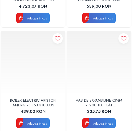
TZERRA ACE 28C KIT
4.723,07 RON
539,00 RON
EVACUARE INCLUS
Adauga in cos
Adauga in cos
BOILER ELECTRIC ARISTON
VAS DE EXPANSIUNE CIMM
ANDRIS RS 15U 3100335
RP200 10L PLAT
DREPTUNGHIULAR CM9110
439,00 RON
235,75 RON
Adauga in cos
Adauga in cos