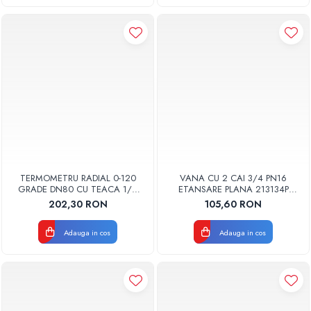
TERMOMETRU RADIAL 0-120
VANA CU 2 CAI 3/4 PN16
GRADE DN80 CU TEACA 1/2
ETANSARE PLANA 213134P
TBR80-100 FIMET
WATTS
202,30 RON
105,60 RON
Adauga in cos
Adauga in cos