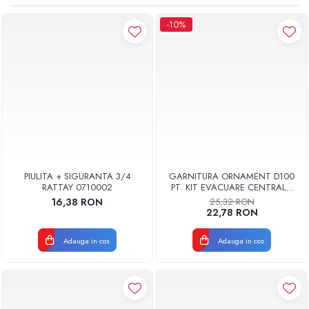
Pompe de caldura
-10%
Centrale peleti lemn
PIULITA + SIGURANTA 3/4
GARNITURA ORNAMENT D100
RATTAY 0710002
PT. KIT EVACUARE CENTRALA
FGGE100
16,38 RON
25,32 RON
22,78 RON
Adauga in cos
Adauga in cos