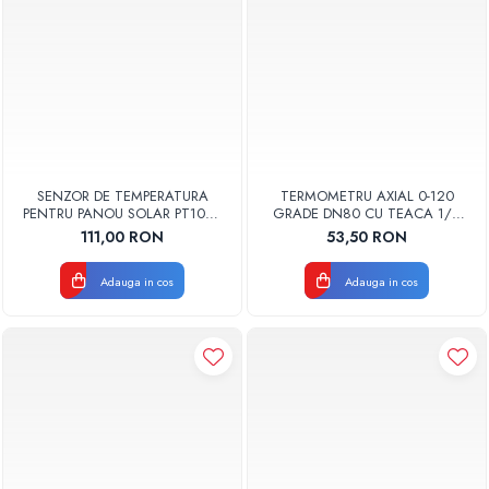
SENZOR DE TEMPERATURA
TERMOMETRU AXIAL 0-120
PENTRU PANOU SOLAR PT1000
GRADE DN80 CU TEACA 1/2
1,5M
TB80-100 FIMET
111,00 RON
53,50 RON
Adauga in cos
Adauga in cos