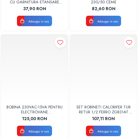
CU GARNITURA ETANSARE
230/50 CEME
TORK
37,90 RON
82,60 RON
Adauga in cos
Adauga in cos
BOBINA 230VAC-15VA PENTRU
SET ROBINETI CALORIFER TUR
ELECTROVANE
RETUR 1/2 FERRO ZGB31AT
ELECTROVENTILE TORK
ANTRACIT
125,00 RON
107,11 RON
Adauga in cos
Adauga in cos