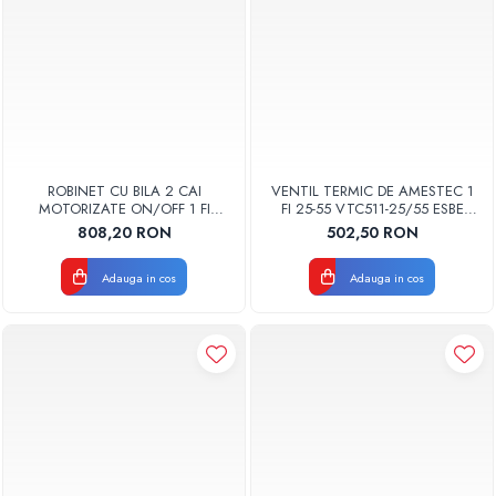
ROBINET CU BILA 2 CAI
VENTIL TERMIC DE AMESTEC 1
MOTORIZATE ON/OFF 1 FI
FI 25-55 VTC511-25/55 ESBE
MBA121-25 ESBE 4310 0200
5102 0200
808,20 RON
502,50 RON
Adauga in cos
Adauga in cos