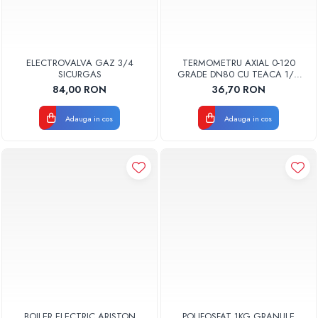
ELECTROVALVA GAZ 3/4
TERMOMETRU AXIAL 0-120
SICURGAS
GRADE DN80 CU TEACA 1/2
TB80-50 FIMET
84,00 RON
36,70 RON
Adauga in cos
Adauga in cos
BOILER ELECTRIC ARISTON
POLIFOSFAT 1KG GRANULE