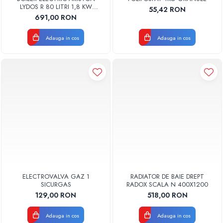
LYDOS R 80 LITRI 1,8 KW
55,42 RON
3201911
691,00 RON
Adauga in cos
Adauga in cos
ELECTROVALVA GAZ 1
RADIATOR DE BAIE DREPT
SICURGAS
RADOX SCALA N 400X1200
129,00 RON
518,00 RON
Adauga in cos
Adauga in cos