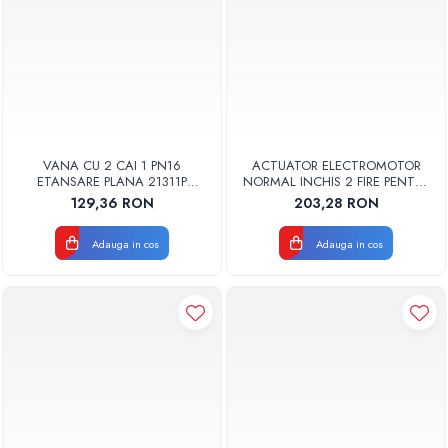
VANA CU 2 CAI 1 PN16
ACTUATOR ELECTROMOTOR
ETANSARE PLANA 21311P
NORMAL INCHIS 2 FIRE PENTRU
WATTS
VANA 2 SAU 3 CAI
129,36 RON
203,28 RON
22CX230NC2 WATTS
Adauga in cos
Adauga in cos