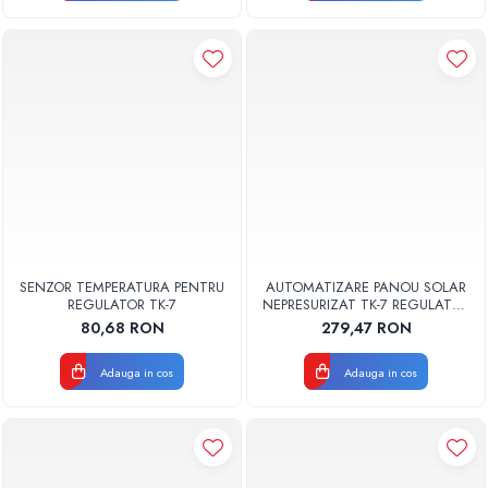
SENZOR TEMPERATURA PENTRU
AUTOMATIZARE PANOU SOLAR
REGULATOR TK-7
NEPRESURIZAT TK-7 REGULATOR
SOLAR 1L04001021
80,68 RON
279,47 RON
Adauga in cos
Adauga in cos