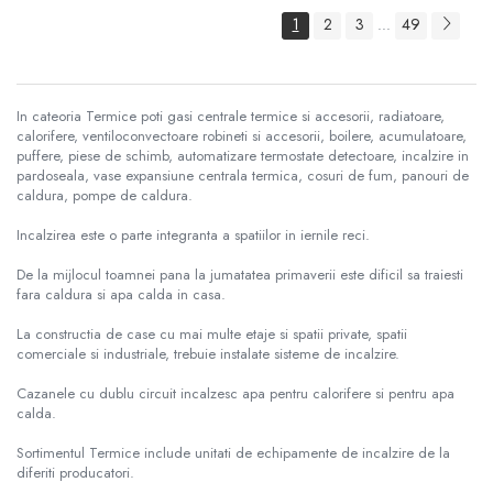
1
2
3
49
...
In cateoria Termice poti gasi centrale termice si accesorii, radiatoare,
calorifere, ventiloconvectoare robineti si accesorii, boilere, acumulatoare,
puffere, piese de schimb, automatizare termostate detectoare, incalzire in
pardoseala, vase expansiune centrala termica, cosuri de fum, panouri de
caldura, pompe de caldura.
Incalzirea este o parte integranta a spatiilor in iernile reci.
De la mijlocul toamnei pana la jumatatea primaverii este dificil sa traiesti
fara caldura si apa calda in casa.
La constructia de case cu mai multe etaje si spatii private, spatii
comerciale si industriale, trebuie instalate sisteme de incalzire.
Cazanele cu dublu circuit incalzesc apa pentru calorifere si pentru apa
calda.
Sortimentul Termice include unitati de echipamente de incalzire de la
diferiti producatori.