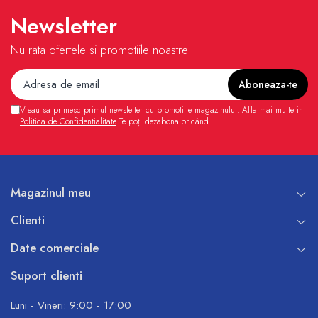
Pompe de caldura
Newsletter
Centrale peleti lemn
Nu rata ofertele si promotiile noastre
Vreau sa primesc primul newsletter cu promotiile magazinului. Afla mai multe in
Politica de Confidentialitate
Te poți dezabona oricând.
Magazinul meu
Clienti
Date comerciale
Suport clienti
Luni - Vineri: 9:00 - 17:00