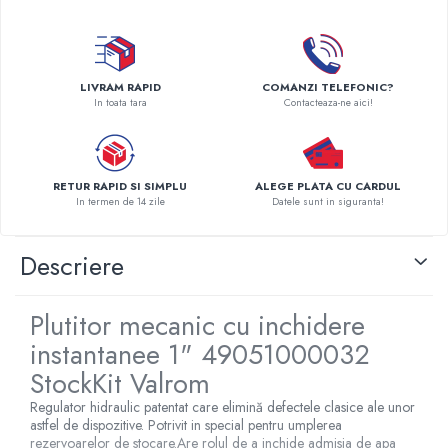
Pompe de caldura
Centrale peleti lemn
LIVRAM RAPID
COMANZI TELEFONIC?
In toata tara
Contacteaza-ne aici!
RETUR RAPID SI SIMPLU
ALEGE PLATA CU CARDUL
In termen de 14 zile
Datele sunt in siguranta!
Descriere
Plutitor mecanic cu inchidere
instantanee 1" 49051000032
StockKit Valrom
Regulator hidraulic patentat care elimină defectele clasice ale unor
astfel de dispozitive. Potrivit in special pentru umplerea
rezervoarelor de stocare.Are rolul de a inchide admisia de apa