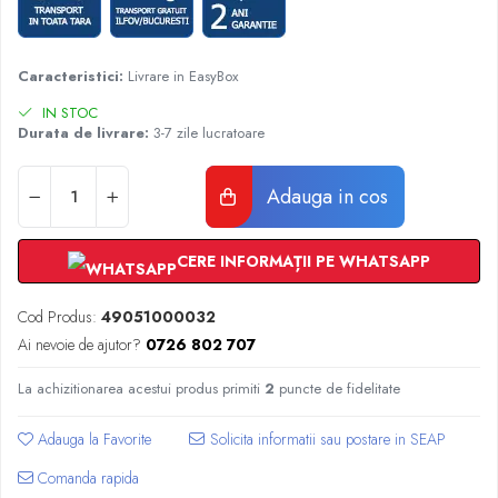
Radiatoare Otel Vogel&Noot
Radiatoare Otel Korado
Radiatoare de Baie Purmo Banga
Caracteristici:
Livrare in EasyBox
Automatizare Termostate
IN STOC
Detectoare
Durata de livrare:
3-7 zile lucratoare
Termostate centrala ambient
Detectoare de gaz si electrovalve
Adauga in cos
Detectoare de inundatie
Automatizari centrala termica
CERE INFORMAȚII PE WHATSAPP
Stabilizatoare de tensiune
Panouri solare apa calda
Cod Produs:
49051000032
Accesorii panouri solare apa calda
Ai nevoie de ajutor?
0726 802 707
Kituri panouri solare apa calda
Panouri solare nepresurizate
La achizitionarea acestui produs primiti
2
puncte de fidelitate
Automatizari panouri solare
Adauga la Favorite
Teava flexibila inox si fitinguri panouri
solare
Comanda rapida
Grupuri de pompare panouri solare