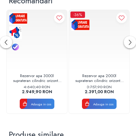
Recomandari
-36%
Rezervor apa 3000l
Rezervor apa 2000l
suprateran cilindric orizontal
suprateran cilindric orizontal
Stockkit Valrom
Stockkit Valrom
4.640,40 RON
3.757,90 RON
49013000001
49012000001
2.949,90 RON
2.391,00 RON
Adauga in cos
Adauga in cos
Produse similare