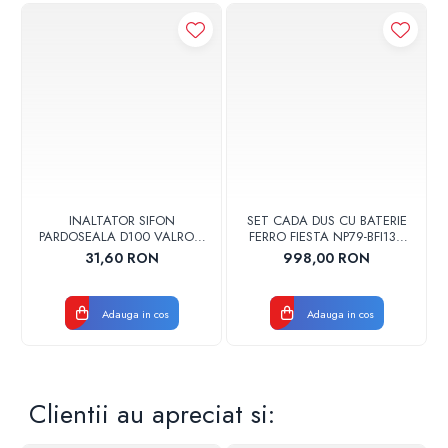
INALTATOR SIFON
SET CADA DUS CU BATERIE
PARDOSEALA D100 VALROM
FERRO FIESTA NP79-BFI13U
17001900004
CROM
31,60 RON
998,00 RON
Adauga in cos
Adauga in cos
Clientii au apreciat si: