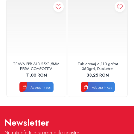
TEAVA PPR ALB 25X3,5MM
Tub drenaj d,110 gofrat
FIBRA COMPOZITA
360grd, Dublustrat
10033025004
verde/negru 110152 Drainkit
11,00 RON
33,25 RON
VALDUOTHERM VALROM
Adauga in cos
Adauga in cos
Newsletter
Nu rata ofertele si promotiile noastre