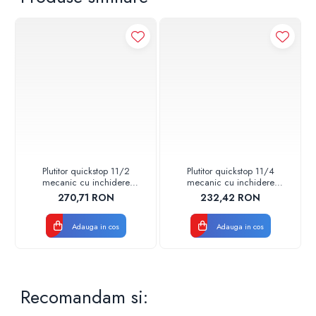
Plutitor quickstop 11/2
Plutitor quickstop 11/4
mecanic cu inchidere
mecanic cu inchidere
instantanee pn 0,2 - 6 bar
instantanee pn 0,2 - 6 bar
270,71 RON
232,42 RON
49051000050
49051000040
Adauga in cos
Adauga in cos
Recomandam si: