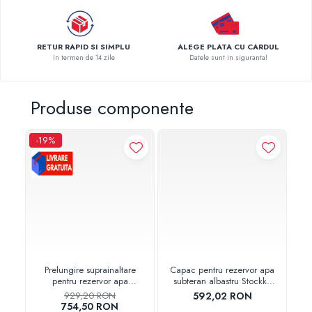
Pompe de caldura
Centrale peleti lemn
RETUR RAPID SI SIMPLU
ALEGE PLATA CU CARDUL
In termen de 14 zile
Datele sunt in siguranta!
Produse componente
-19%
Prelungire suprainaltare
Capac pentru rezervor apa
G
pentru rezervor apa
subteran albastru Stockkit
subteran l=600mm Stockkit
Valrom 49020530002
su
929,20 RON
592,02 RON
Valrom 49020530001
754,50 RON