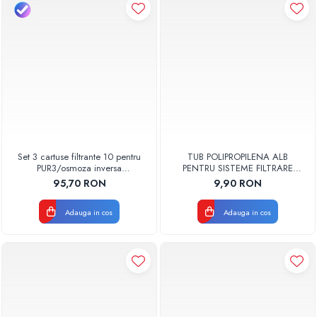
Set 3 cartuse filtrante 10 pentru
TUB POLIPROPILENA ALB
PUR3/osmoza inversa
PENTRU SISTEME FILTRARE
AQUA07000810003 Aquapur
osmoza 6mm ( 1/4 ) VALROM
95,70 RON
9,90 RON
Valhoh Valrom
Adauga in cos
Adauga in cos