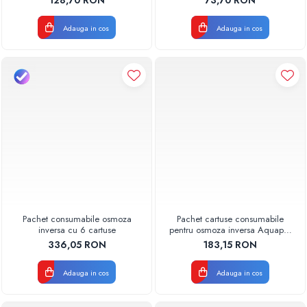
Valhoh Valrom
Valhoh Valrom
Adauga in cos
Adauga in cos
Pachet consumabile osmoza
Pachet cartuse consumabile
inversa cu 6 cartuse
pentru osmoza inversa Aquapur
Valhoh Valrom
336,05 RON
183,15 RON
Adauga in cos
Adauga in cos