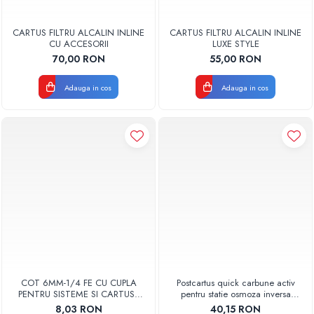
CARTUS FILTRU ALCALIN INLINE
CARTUS FILTRU ALCALIN INLINE
CU ACCESORII
LUXE STYLE
70,00 RON
55,00 RON
Adauga in cos
Adauga in cos
COT 6MM-1/4 FE CU CUPLA
Postcartus quick carbune activ
PENTRU SISTEME SI CARTUSE
pentru statie osmoza inversa
OSMOZA INVERSA
AQUA07003010000 Aquapur
8,03 RON
40,15 RON