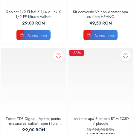
Robinet 1/2 FI hol X 1/4 quick X
Kit conversie Valhoh dozator apa
1/2 FE filtrare Valhoh
cu filtre H3HNC
29,00 RON
49,50 RON
Adauga in cos
Adauga in cos
-38%
Tester TDS Digital - Aparat pentru
Ionizator apa Biontech BTM-303D
masurarea calitatii apei (Total
7 placute
Dissolved Solids)
99,00 RON
10.295,00 RON