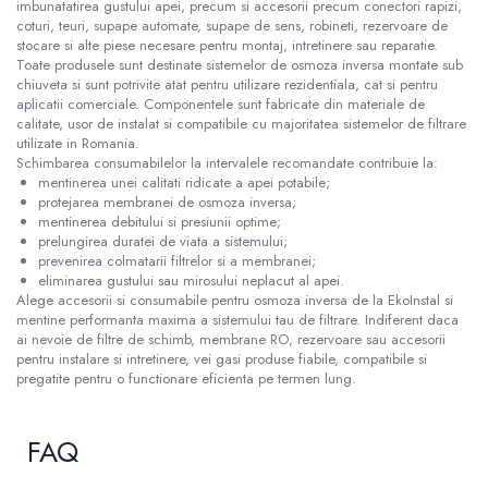
imbunatatirea gustului apei, precum si accesorii precum conectori rapizi,
coturi, teuri, supape automate, supape de sens, robineti, rezervoare de
stocare si alte piese necesare pentru montaj, intretinere sau reparatie.
Toate produsele sunt destinate sistemelor de osmoza inversa montate sub
chiuveta si sunt potrivite atat pentru utilizare rezidentiala, cat si pentru
aplicatii comerciale. Componentele sunt fabricate din materiale de
calitate, usor de instalat si compatibile cu majoritatea sistemelor de filtrare
utilizate in Romania.
Schimbarea consumabilelor la intervalele recomandate contribuie la:
mentinerea unei calitati ridicate a apei potabile;
protejarea membranei de osmoza inversa;
mentinerea debitului si presiunii optime;
prelungirea duratei de viata a sistemului;
prevenirea colmatarii filtrelor si a membranei;
eliminarea gustului sau mirosului neplacut al apei.
Alege accesorii si consumabile pentru osmoza inversa de la EkoInstal si
mentine performanta maxima a sistemului tau de filtrare. Indiferent daca
ai nevoie de filtre de schimb, membrane RO, rezervoare sau accesorii
pentru instalare si intretinere, vei gasi produse fiabile, compatibile si
pregatite pentru o functionare eficienta pe termen lung.
FAQ