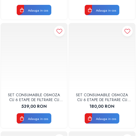
Valhoh Valrom
Adauga in cos
Adauga in cos
SET CONSUMABILE OSMOZA
SET CONSUMABILE OSMOZA
CU 6 ETAPE DE FILTRARE CU
CU 6 ETAPE DE FILTRARE CU
MEMBRANA
MINEREALIZARE
539,00 RON
180,00 RON
Adauga in cos
Adauga in cos