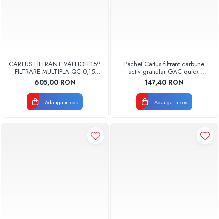
CARTUS FILTRANT VALHOH 15''
Pachet Cartus filtrant carbune
FILTRARE MULTIPLA QC 0,15
activ granular GAC quick-
MICRONI
change AQUA07000511000
605,00 RON
147,40 RON
Aquapur Valhoh Valrom
Adauga in cos
Adauga in cos