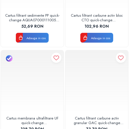
Cartus filtrant sedimente PP quick-
Cartus filtrant carbune activ bloc
change AQUA07000111005
CTO quick-change
Aquapur Valhoh Valrom
AQUA07010411000 Aquapur
52,69 RON
102,96 RON
Valhoh Valrom
Adauga in cos
Adauga in cos
Cartus membrana ultrafiltrare UF
Cartus filtrant carbune activ
quick-change
granular GAC quick-change
AQUA08000011001 Aquapur
AQUA07000511000 Aquapur
128,70 RON
73,70 RON