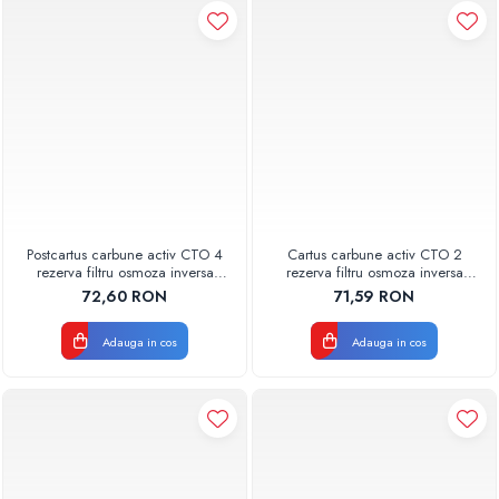
Postcartus carbune activ CTO 4
Cartus carbune activ CTO 2
rezerva filtru osmoza inversa
rezerva filtru osmoza inversa
600GPD 87220370604 RO-600
600GPD 87220370602 RO-600
72,60 RON
71,59 RON
Aquapur Valhoh Valrom
Aquapur Valhoh Valrom
Adauga in cos
Adauga in cos