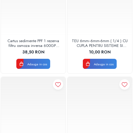
Cartus sedimente PPF 1 rezerva
TEU 6mm--6mm-6mm ( 1/4 ) CU
filtru osmoza inversa 600GPD
CUPLA PENTRU SISTEME SI
87220370601 RO-600 Aquapur
CARTUSE OSMOZA INVERSA
38,50 RON
10,00 RON
Valhoh Valrom
Adauga in cos
Adauga in cos