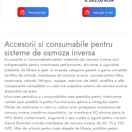
6.383,00 RON
Precomanda
Adauga in cos
Accesorii si consumabile pentru
sisteme de osmoza inversa
Accesoriile si consumabilele pentru sistemele de osmoza inversa sunt
indispensabile pentru mentinerea performantei, eficientei si sigurantei
instalatiei de filtrare a apei. In aceasta categorie gasesti o gama completa
de filtre de schimb, membrane de osmoza inversa, carcase pentru filtre,
rezervoare, robineti, fittinguri, supape, restrictori de debit, postfiltre si alte
componente compatibile cu cele mai populare sisteme de osmoza inversa
disponibile pe piata.
Inlocuirea periodica a consumabilelor este esentiala pentru mentinerea
calitatii apei potabile si pentru functionarea optima a intregului sistem.
Filtrele de sedimente si cele cu carbon activ protejeaza membrana de
osmoza inversa impotriva impuritatilor, iar membrana RO elimina pana la
99% dintre contaminanti, asigurand o apa curata si sigura pentru consum.
Gama EkoInstal include membrane de osmoza inversa de 50, 75 si 100
GPD, filtre de schimb pentru toate etapele de filtrare, postfiltre pentru