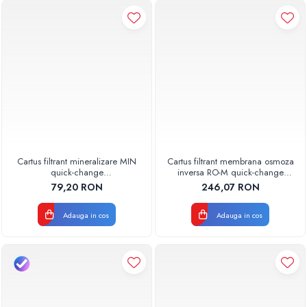
Cartus filtrant mineralizare MIN
Cartus filtrant membrana osmoza
quick-change
inversa RO-M quick-change
AQUA07000711010 Aquapur
AQUA07000711001 Aquapur
79,20 RON
246,07 RON
Valhoh Valrom
Valhoh Valrom
Adauga in cos
Adauga in cos