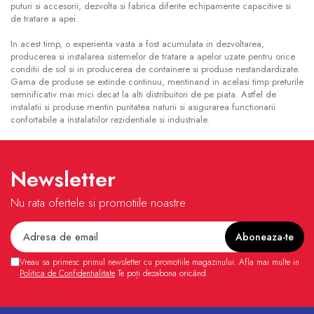
puturi si accesorii, dezvolta si fabrica diferite echipamente capacitive si
de tratare a apei.
In acest timp, o experienta vasta a fost acumulata in dezvoltarea,
producerea si instalarea sistemelor de tratare a apelor uzate pentru orice
conditii de sol si in producerea de containere si produse nestandardizate.
Gama de produse se extinde continuu, mentinand in acelasi timp preturile
semnificativ mai mici decat la alti distribuitori de pe piata. Astfel de
instalatii si produse mentin puritatea naturii si asigurarea functionarii
confortabile a instalatiilor rezidentiale si industriale.
Newsletter
Nu rata ofertele si promotiile noastre
Vreau sa primesc primul newsletter cu promotiile magazinului. Afla mai multe in
Politica de Confidentialitate
Te poți dezabona oricând.