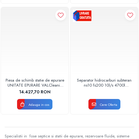
Piesa de schimb statie de epurare
Separator hidrocarburi subteran
UNITATE EPURARE VALCleanio
ns10 fs200 10l/s 4700l
SBR 1/20 LE Qmax=3 mc/zi
necarosabil orizontal
14.427,70 RON
48930001000 Aquaclean
Valrom
Adauga in cos
Cere Oferta
Specialistii in fose septice si statii de epurare, rezervoare fluide, sisteme