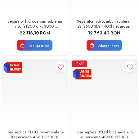
Separator hidrocarburi subteran
Separator hidrocarburi subteran
ns6 fs1200 6l/s 3000l
ns3 fs600 3l/s 1400l necarosabil
necarosabil orizontal
orizontal 48930000300
22.118,10 RON
12.763,40 RON
48930000600 Aquaclean
Aquaclean Valrom
Valrom
Adauga in cos
Adauga in cos
-26%
Fosa septica 5000l bicamerala 8-
Fosa septica 3500l bicamerala 5-
10 persoane 48601050000
6 persoane 48601035000