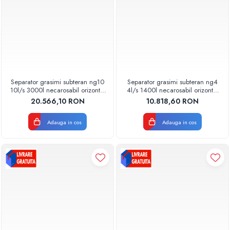
Separator grasimi subteran ng10
Separator grasimi subteran ng4
10l/s 3000l necarosabil orizontal
4l/s 1400l necarosabil orizontal
48910001000 Aquaclean
48910000401 Aquaclean
20.566,10 RON
10.818,60 RON
Valrom
Valrom
Adauga in cos
Adauga in cos