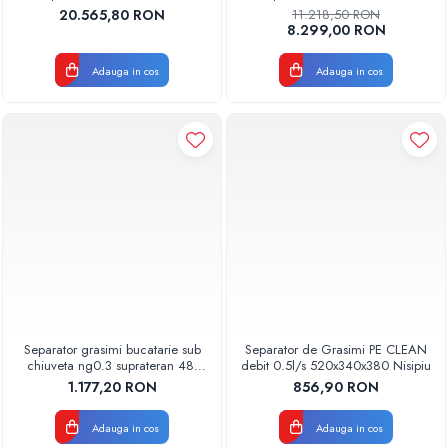
Aquaclean Valrom
Aquaclean Valrom
20.565,80 RON
11.218,50 RON
8.299,00 RON
Adauga in cos
Adauga in cos
Separator grasimi bucatarie sub
Separator de Grasimi PE CLEAN
chiuveta ng0.3 suprateran 48l
debit 0.5l/s 520x340x380 Nisipiu
48820000030 Aquaclean
1.177,20 RON
856,90 RON
Valrom
Adauga in cos
Adauga in cos