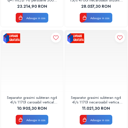
q=1 mc/zi 1-6 persoane 3000l
15l/s 4700l necarosabil orizontal
automatizata 48600000005
48910001500 Aquaclean
23.214,90 RON
28.057,30 RON
Pompe de caldura
Aquaclean Valrom
Valrom
Centrale peleti lemn
Adauga in cos
Adauga in cos
Separator grasimi subteran ng4
Separator grasimi subteran ng4
4l/s 1170l carosabil vertical
4l/s 1170l necarosabil vertical
48920000400 Aquaclean
48910000400 Aquaclean
10.905,30 RON
11.021,30 RON
Valrom
Valrom
Adauga in cos
Adauga in cos