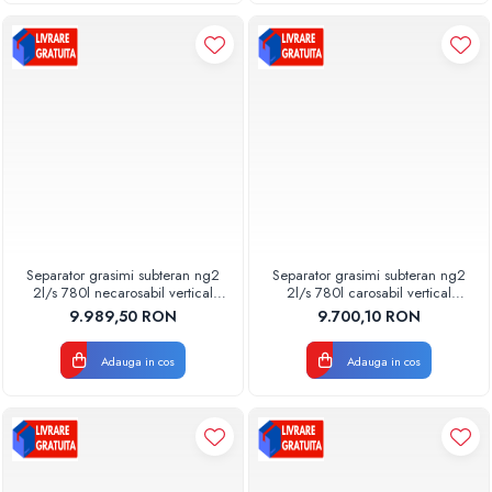
Separator grasimi subteran ng2
Separator grasimi subteran ng2
2l/s 780l necarosabil vertical
2l/s 780l carosabil vertical
48910000200 Aquaclean
48920000200 Aquaclean
9.989,50 RON
9.700,10 RON
Valrom
Valrom
Adauga in cos
Adauga in cos