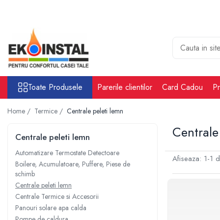
Toate Produsele
Cabina put rezervoare apa alimentare
apa
Rezervoare Stocare apa Valpurio
Toate Produsele
Parerile clientilor
Card Cadou
Pr
Camin pentru put de apa
Rezervoare de apă potabilă și
Home /
Termice /
Centrale peleti lemn
pluvială, bazine pentru stocare și
irigații
Centrale
Sisteme-Rezervoare ioni argint
Centrale peleti lemn
Accesorii cabine put rezervoare
Automatizare Termostate Detectoare
apa
Afiseaza:
1-
1
d
Boilere, Acumulatoare, Puffere, Piese de
Tratare apa
schimb
Accesorii Filtre apa
Centrale peleti lemn
Centrale Termice si Accesorii
Accesorii Statii osmoza
Panouri solare apa calda
Statii osmoza industriale
Pompe de caldura