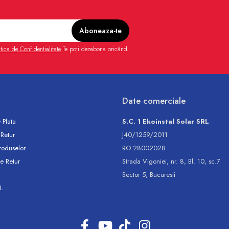
itica de Confidentialitate
Te poți dezabona oricând.
Date comerciale
 Plata
S.C. 1 Ekoinstal Solar SRL
 Retur
J40/1259/2011
roduselor
RO 28002028
e Retur
Strada Vigoniei, nr. 8, Bl. 10, sc.7
Sector 5, Bucuresti
L