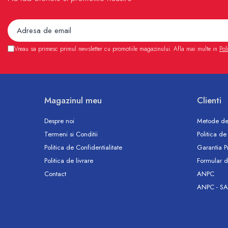
Sterilizatoare UV
Accesorii consumabile sterilizator
UV
Carcase Filtre apa
Vreau sa primesc primul newsletter cu promotiile magazinului. Afla mai multe in
Pol
Accesorii consumabile
dedurizatoare apa
Incalzire in pardoseala
Magazinul meu
Clienti
Accesorii incalzire in pardoseala
Automatizare incalzire in
Despre noi
Metode de
pardoseala
Termeni si Conditii
Politica de
Kituri incalzire in pardoseala
Politica de Confidentialitate
Garantia P
Politica de livrare
Formular d
Cutie distribuitor incalzire in
pardoseala
Contact
ANPC
ANPC - SA
Distribuitoare incalzire pardoseala
Grup amestec si pompare incalzire
pardoseala