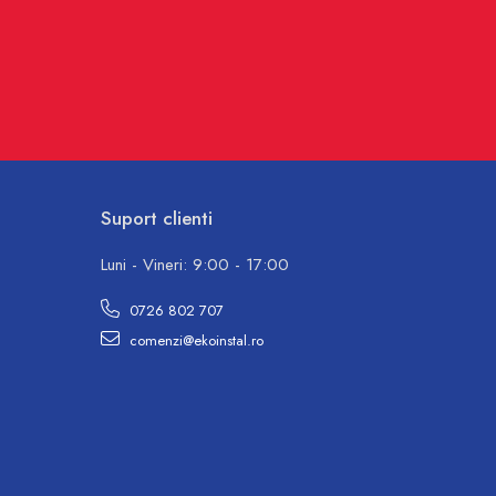
Suport clienti
Luni - Vineri: 9:00 - 17:00
0726 802 707
comenzi@ekoinstal.ro