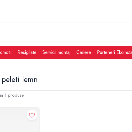
omotii
Resigilate
Servicii montaj
Cariere
Parteneri Ekoinsta
 peleti lemn
in
1
produse