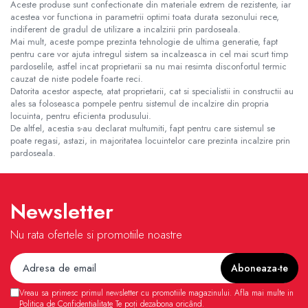
Aceste produse sunt confectionate din materiale extrem de rezistente, iar
acestea vor functiona in parametrii optimi toata durata sezonului rece,
indiferent de gradul de utilizare a incalzirii prin pardoseala.
Mai mult, aceste pompe prezinta tehnologie de ultima generatie, fapt
pentru care vor ajuta intregul sistem sa incalzeasca in cel mai scurt timp
pardoselile, astfel incat proprietarii sa nu mai resimta disconfortul termic
cauzat de niste podele foarte reci.
Datorita acestor aspecte, atat proprietarii, cat si specialistii in constructii au
ales sa foloseasca pompele pentru sistemul de incalzire din propria
locuinta, pentru eficienta produsului.
De altfel, acestia s-au declarat multumiti, fapt pentru care sistemul se
poate regasi, astazi, in majoritatea locuintelor care prezinta incalzire prin
pardoseala.
Newsletter
Nu rata ofertele si promotiile noastre
Vreau sa primesc primul newsletter cu promotiile magazinului. Afla mai multe in
Politica de Confidentialitate
Te poți dezabona oricând.