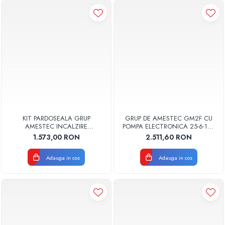
KIT PARDOSEALA GRUP
GRUP DE AMESTEC GM2F CU
AMESTEC INCALZIRE
POMPA ELECTRONICA 25-6-130
PARDOSEALA CU POMPA DAB
GPAII FERRO
1.573,00 RON
2.511,60 RON
3890050 TIEMME
Adauga in cos
Adauga in cos