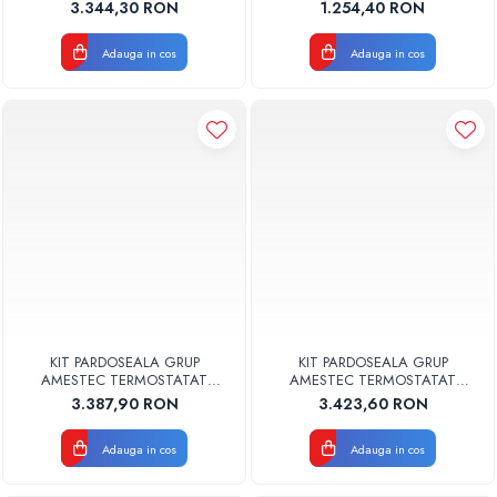
249KVD-Y066-70
GM1F-WP FARA POMPA
3.344,30 RON
1.254,40 RON
DISTANTA RACORDURI 130MM
Pompe de caldura
Adauga in cos
Adauga in cos
Centrale peleti lemn
KIT PARDOSEALA GRUP
KIT PARDOSEALA GRUP
AMESTEC TERMOSTATAT
AMESTEC TERMOSTATAT
POMPA ELECTRONICA DREAPTA
POMPA ELECTRONICA 249KDV-
3.387,90 RON
3.423,60 RON
LATERAL 250KDV-Y066-60 TESA
Y066-60 TESA
Adauga in cos
Adauga in cos