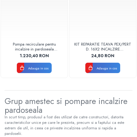
Pompa recirculare pentru
KIT REPARATIE TEAVA PEX/PERT
incalzire in pardoseala
D. 16X2 INCALZIRE
GRUNDFOS ALPHA1 25-60-130
PARDOSEALA VA
1.230,40 RON
24,80 RON
Adauga in cos
Adauga in cos
Grup amestec si pompare incalzire
pardoseala
In scurt timp, produsul a fost des utilizat de catre constructori, datorita
caracteristicilor unice pe care le prezinta, precum si a faptului ca este
extrem de util, in ceea ce priveste incalzirea uniforma si rapida a
pardoselii.