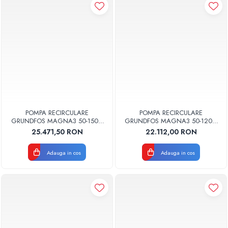
POMPA RECIRCULARE
POMPA RECIRCULARE
GRUNDFOS MAGNA3 50-150 F
GRUNDFOS MAGNA3 50-120 F
N 280 CORP INOX 97924359
N 280 CORP INOX 97924358
25.471,50 RON
22.112,00 RON
Adauga in cos
Adauga in cos