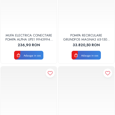
MUFA ELECTRICA CONECTARE
POMPA RECIRCULARE
POMPA ALPHA UPS1 99439948
GRUNDFOS MAGNA3 65-150 F
GRUNDFOS
N 340 CORP INOX 97924366
236,90 RON
33.820,50 RON
Adauga in cos
Adauga in cos