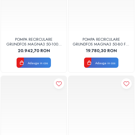
POMPA RECIRCULARE
POMPA RECIRCULARE
GRUNDFOS MAGNA3 50-100 F
GRUNDFOS MAGNA3 50-80 F N
N 280 CORP INOX 97924357
240 CORP INOX 97924356
20.942,70 RON
19.780,30 RON
Adauga in cos
Adauga in cos