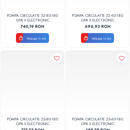
POMPA CIRCULATIE 32-80-180
POMPA CIRCULATIE 32-60-180
GPA II ELECTRONIC
GPA II ELECTRONIC
WEBERMAN/FERRO 0607W
WEBERMAN/FERRO 0606W
740,19 RON
696,92 RON
Adauga in cos
Adauga in cos
POMPA CIRCULATIE 25-80-180
POMPA CIRCULATIE 25-60-180
GPA II ELECTRONIC
GPA II ELECTRONIC
WEBERMAN/FERRO 0605W
WEBERMAN/FERRO 0602W
717,97 RON
488,78 RON