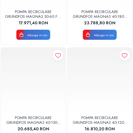
POMPA RECIRCULARE
POMPA RECIRCULARE
GRUNDFOS MAGNA3 50-60 F N
GRUNDFOS MAGNA3 40-180 F
240 CORP INOX 97924355
N 250 CORP INOX 97924353
17.971,40 RON
23.788,80 RON
Adauga in cos
Adauga in cos
POMPA RECIRCULARE
POMPA RECIRCULARE
GRUNDFOS MAGNA3 40-150 F
GRUNDFOS MAGNA3 40-120 F
N 250 CORP INOX 97924352
N 250 CORP INOX 97924351
20.685,40 RON
16.810,20 RON