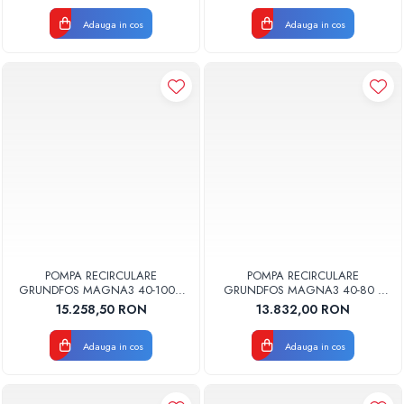
Adauga in cos
Adauga in cos
POMPA RECIRCULARE
POMPA RECIRCULARE
GRUNDFOS MAGNA3 40-100 F
GRUNDFOS MAGNA3 40-80 F
N 220 CORP INOX 97924350
N 220 CORP INOX 97924349
15.258,50 RON
13.832,00 RON
Adauga in cos
Adauga in cos