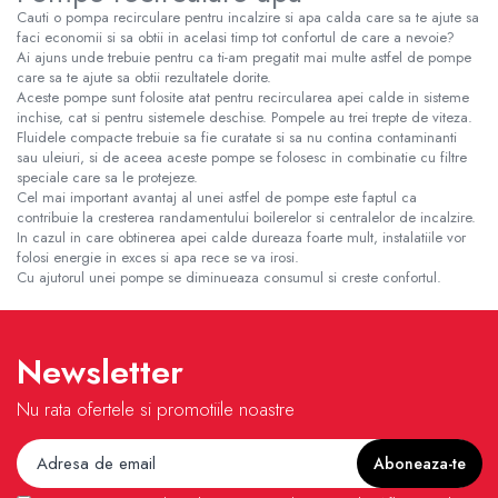
Cauti o pompa recirculare pentru incalzire si apa calda care sa te ajute sa
faci economii si sa obtii in acelasi timp tot confortul de care a nevoie?
Ai ajuns unde trebuie pentru ca ti-am pregatit mai multe astfel de pompe
care sa te ajute sa obtii rezultatele dorite.
Aceste pompe sunt folosite atat pentru recircularea apei calde in sisteme
inchise, cat si pentru sistemele deschise. Pompele au trei trepte de viteza.
Fluidele compacte trebuie sa fie curatate si sa nu contina contaminanti
sau uleiuri, si de aceea aceste pompe se folosesc in combinatie cu filtre
speciale care sa le protejeze.
Cel mai important avantaj al unei astfel de pompe este faptul ca
contribuie la cresterea randamentului boilerelor si centralelor de incalzire.
In cazul in care obtinerea apei calde dureaza foarte mult, instalatiile vor
folosi energie in exces si apa rece se va irosi.
Cu ajutorul unei pompe se diminueaza consumul si creste confortul.
Newsletter
Nu rata ofertele si promotiile noastre