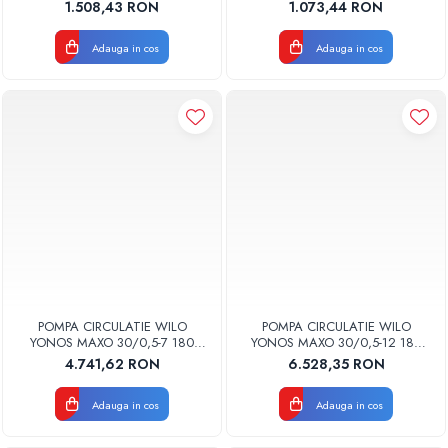
4248089
4248082
1.508,43 RON
1.073,44 RON
Pompe de caldura
Adauga in cos
Adauga in cos
Centrale peleti lemn
POMPA CIRCULATIE WILO
POMPA CIRCULATIE WILO
YONOS MAXO 30/0,5-7 180
YONOS MAXO 30/0,5-12 180
2120642
2120644
4.741,62 RON
6.528,35 RON
Adauga in cos
Adauga in cos