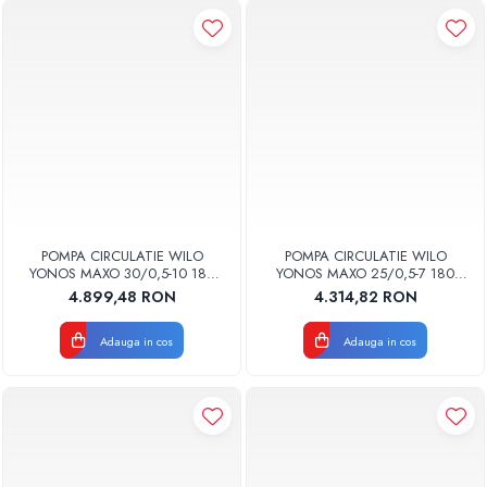
POMPA CIRCULATIE WILO
POMPA CIRCULATIE WILO
YONOS MAXO 30/0,5-10 180
YONOS MAXO 25/0,5-7 180
2120643
2120639
4.899,48 RON
4.314,82 RON
Adauga in cos
Adauga in cos