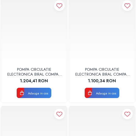
POMPA CIRCULATIE
POMPA CIRCULATIE
ELECTRONICA BIRAL COMPAX
ELECTRONICA BIRAL COMPAX
15-6 130 RED R 1 130MM 230V
25-6 130 RED R 11/2 130MM
1.204,41 RON
1.100,34 RON
ROTOR UMED PENTRU
230V ROTOR UMED PENTRU
INSTALATII INCALZIRE
INSTALATII INCALZIRE
Adauga in cos
Adauga in cos