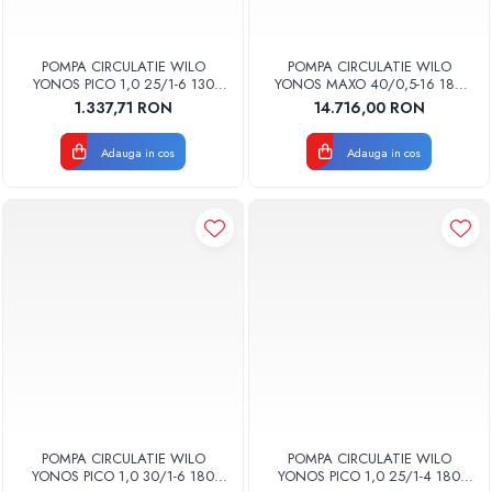
Radiatoare Otel Vogel&Noot
Radiatoare Otel Korado
Radiatoare de Baie Purmo Banga
POMPA CIRCULATIE WILO
POMPA CIRCULATIE WILO
YONOS PICO 1,0 25/1-6 130
YONOS MAXO 40/0,5-16 180
Automatizare Termostate
4248085
2120648
1.337,71 RON
14.716,00 RON
Detectoare
Termostate centrala ambient
Adauga in cos
Adauga in cos
Detectoare de gaz si electrovalve
Detectoare de inundatie
Automatizari centrala termica
Stabilizatoare de tensiune
Panouri solare apa calda
Accesorii panouri solare apa calda
Kituri panouri solare apa calda
Panouri solare nepresurizate
Automatizari panouri solare
Teava flexibila inox si fitinguri panouri
POMPA CIRCULATIE WILO
POMPA CIRCULATIE WILO
solare
YONOS PICO 1,0 30/1-6 180
YONOS PICO 1,0 25/1-4 180
Grupuri de pompare panouri solare