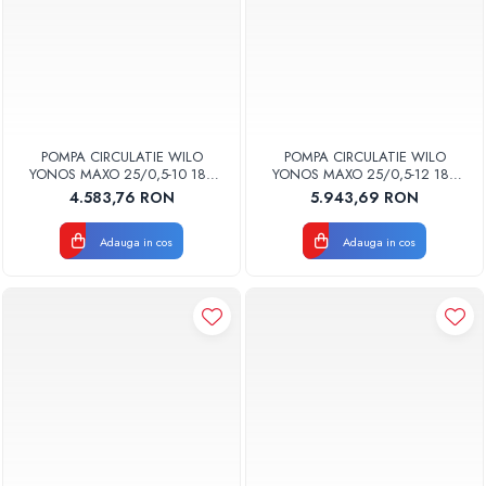
POMPA CIRCULATIE WILO
POMPA CIRCULATIE WILO
YONOS MAXO 25/0,5-10 180
YONOS MAXO 25/0,5-12 180
2120640
2120641
4.583,76 RON
5.943,69 RON
Adauga in cos
Adauga in cos