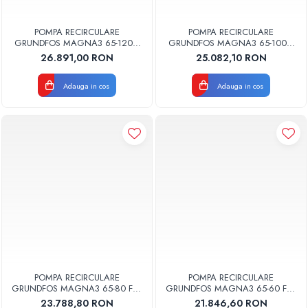
POMPA RECIRCULARE
POMPA RECIRCULARE
GRUNDFOS MAGNA3 65-120 F
GRUNDFOS MAGNA3 65-100 F
N 340 CORP INOX 97924365
N 340 CORP INOX 97924364
26.891,00 RON
25.082,10 RON
Adauga in cos
Adauga in cos
POMPA RECIRCULARE
POMPA RECIRCULARE
GRUNDFOS MAGNA3 65-80 F N
GRUNDFOS MAGNA3 65-60 F N
340 CORP INOX 97924363
340 CORP INOX 97924362
23.788,80 RON
21.846,60 RON