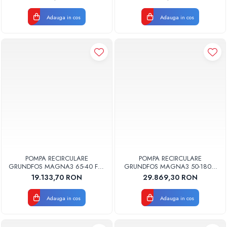
Adauga in cos
Adauga in cos
POMPA RECIRCULARE
POMPA RECIRCULARE
GRUNDFOS MAGNA3 65-40 F N
GRUNDFOS MAGNA3 50-180 F
340 CORP INOX 97924361
N 280 CORP INOX 97924360
19.133,70 RON
29.869,30 RON
Adauga in cos
Adauga in cos