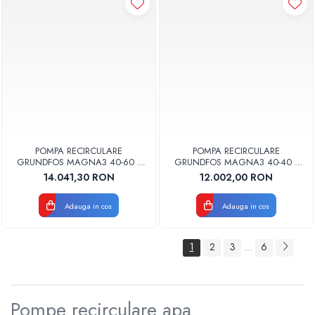
POMPA RECIRCULARE
POMPA RECIRCULARE
GRUNDFOS MAGNA3 40-60 F
GRUNDFOS MAGNA3 40-40 F
N 220 CORP INOX 97924348
N 220 CORP INOX 97924347
14.041,30 RON
12.002,00 RON
Adauga in cos
Adauga in cos
1
2
3
6
...
Pompe recirculare apa