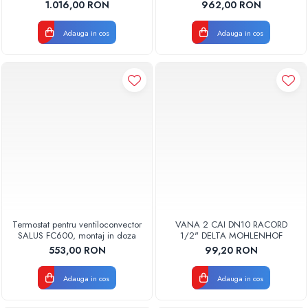
PENTRU VENTILOCONVECTOR
PENTRU VENTILOCONVECTOR
1.016,00 RON
962,00 RON
CRC-IV
CRC-IV
Pompe de caldura
Adauga in cos
Adauga in cos
Centrale peleti lemn
Termostat pentru ventiloconvector
VANA 2 CAI DN10 RACORD
SALUS FC600, montaj in doza
1/2" DELTA MOHLENHOF
553,00 RON
99,20 RON
Adauga in cos
Adauga in cos