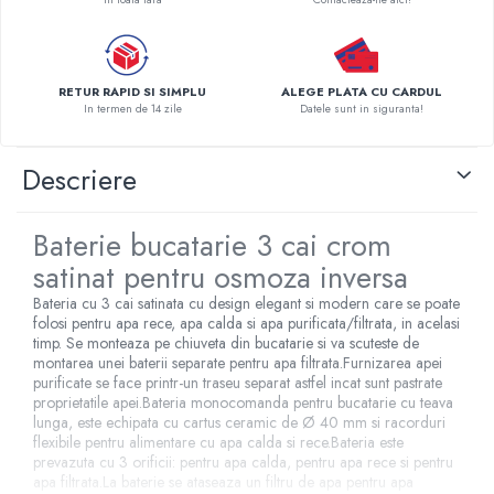
Pompe de caldura
Centrale peleti lemn
RETUR RAPID SI SIMPLU
ALEGE PLATA CU CARDUL
In termen de 14 zile
Datele sunt in siguranta!
Descriere
Baterie bucatarie 3 cai crom
satinat pentru osmoza inversa
Bateria cu 3 cai satinata cu design elegant si modern care se poate
folosi pentru apa rece, apa calda si apa purificata/filtrata, in acelasi
timp. Se monteaza pe chiuveta din bucatarie si va scuteste de
montarea unei baterii separate pentru apa filtrata.Furnizarea apei
purificate se face printr-un traseu separat astfel incat sunt pastrate
proprietatile apei.Bateria monocomanda pentru bucatarie cu teava
lunga, este echipata cu cartus ceramic de Ø 40 mm si racorduri
flexibile pentru alimentare cu apa calda si rece.Bateria este
prevazuta cu 3 orificii: pentru apa calda, pentru apa rece si pentru
apa filtrata.La baterie se ataseaza un filtru de apa pentru apa