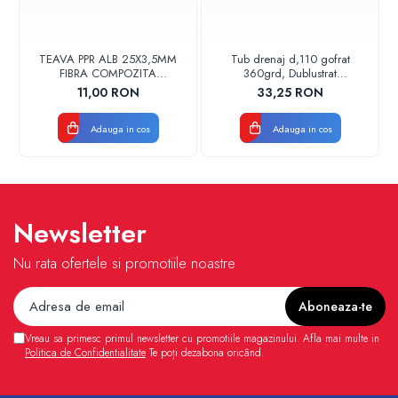
TEAVA PPR ALB 25X3,5MM
Tub drenaj d,110 gofrat
FIBRA COMPOZITA
360grd, Dublustrat
10033025004
verde/negru 110152 Drainkit
11,00 RON
33,25 RON
VALDUOTHERM VALROM
Adauga in cos
Adauga in cos
Newsletter
Nu rata ofertele si promotiile noastre
Vreau sa primesc primul newsletter cu promotiile magazinului. Afla mai multe in
Politica de Confidentialitate
Te poți dezabona oricând.