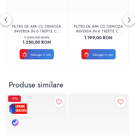
Temperatura maxima de functionare: 90°C
Presiune maxima de functionare: 6 bar
Culoare: Crom satinat
Montaj: Pe obiect
Tip conectare: Racord flexibil
FILTRU DE APA CU OSMOZA
FILTRU DE APA CU OSMOZA
INVERSA IN 6 TREPTE CU
INVERSA IN 6 TREPTE CU
MINERALIZARE CU POMPA SI
MINERALIZARE SI POMPA KT-
1.299,00 RON
1.199,00 RON
LAMPA UV KT-RO-50-UV
RO-50
1.250,00 RON
Adauga in cos
Adauga in cos
Produse similare
-9%