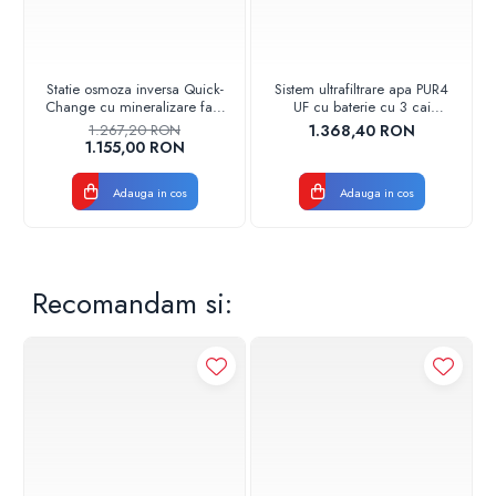
Statie osmoza inversa Quick-
Sistem ultrafiltrare apa PUR4
Change cu mineralizare fara
UF cu baterie cu 3 cai
pompa AQUA05432411100
Aquapur Valhoh Valrom
1.267,20 RON
1.368,40 RON
Aquapur Valhoh Valrom
AQUA04420411121
1.155,00 RON
Adauga in cos
Adauga in cos
Recomandam si: