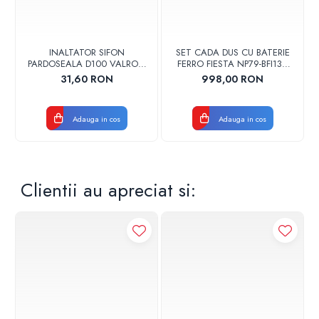
INALTATOR SIFON
SET CADA DUS CU BATERIE
PARDOSEALA D100 VALROM
FERRO FIESTA NP79-BFI13U
17001900004
CROM
31,60 RON
998,00 RON
Adauga in cos
Adauga in cos
Clientii au apreciat si: