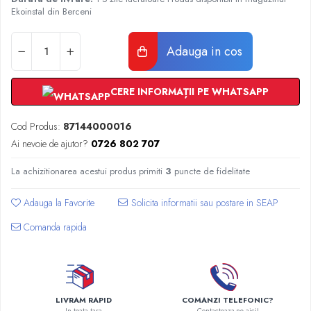
Radiatoare Otel Vogel&Noot
Ekoinstal din Berceni
Radiatoare Otel Korado
Radiatoare de Baie Purmo Banga
Adauga in cos
Automatizare Termostate
Detectoare
CERE INFORMAȚII PE WHATSAPP
Termostate centrala ambient
Detectoare de gaz si electrovalve
Cod Produs:
87144000016
Detectoare de inundatie
Ai nevoie de ajutor?
0726 802 707
Automatizari centrala termica
Stabilizatoare de tensiune
La achizitionarea acestui produs primiti
3
puncte de fidelitate
Panouri solare apa calda
Adauga la Favorite
Accesorii panouri solare apa calda
Kituri panouri solare apa calda
Comanda rapida
Panouri solare nepresurizate
Automatizari panouri solare
Teava flexibila inox si fitinguri panouri
solare
LIVRAM RAPID
COMANZI TELEFONIC?
Grupuri de pompare panouri solare
In toata tara
Contacteaza-ne aici!