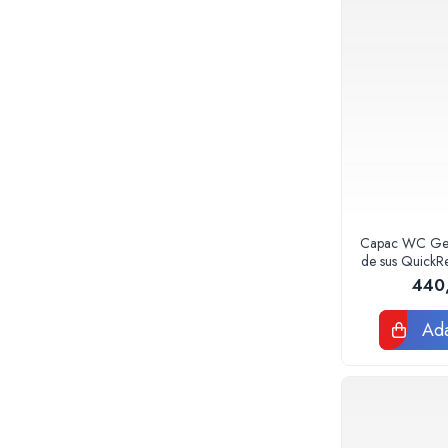
Teava corugata si fitinguri pentru
canalizare
Capace si sifoane canalizare
Fitinguri PP canalizare interioara
Camin canalizare, vizitare, inspectie
Accesorii consumabile fose septice,
separatoare de grasimi
Camine apometru si apometre
rezidentiale
Obiecte Sanitare
Capac WC Gebe
Vase rezervoare pentru WC si
de sus QuickR
accesorii
440
Rigole dus, sifoane, pardoseala
Ada
Sifon pardoseala si de terasa
Sifon cada si cadita de dus
Sifon masina de spalat rufe sau vase
Rigola de dus
Seturi mobilier baie