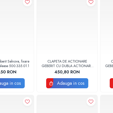
rit Selnova, fixare
CLAPETA DE ACTIONARE
C
elease 500.335.01.1
GEBERIT CU DUBLA ACTIONARE
GEB
SIGMA20 NEGRU/CROM LUCIOS
,50 RON
450,80 RON
uga in cos
Adauga in cos