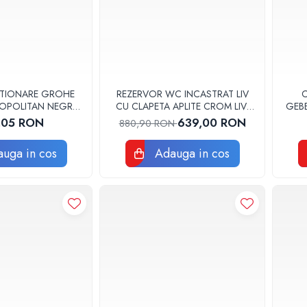
CTIONARE GROHE
REZERVOR WC INCASTRAT LIV
C
OPOLITAN NEGRU
CU CLAPETA APLITE CROM LIV-
GEB
38732KF0
FIX 9012 JOG
SI
,05 RON
639,00 RON
880,90 RON
uga in cos
Adauga in cos