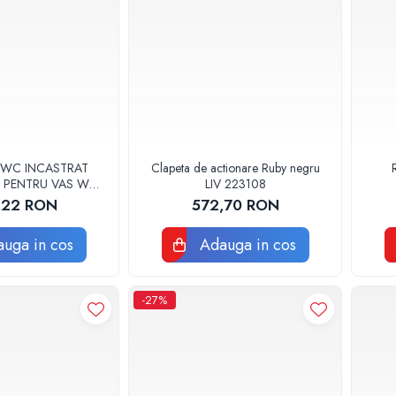
 WC INCASTRAT
Clapeta de actionare Ruby negru
 PENTRU VAS WC
LIV 223108
V 38661000
,22 RON
572,70 RON
uga in cos
Adauga in cos
-27%