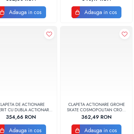
Adauga in cos
Adauga in cos
LAPETA DE ACTIONARE
CLAPETA ACTIONARE GROHE
ERIT CU DUBLA ACTIONARE
SKATE COSMOPOLITAN CROM
GMA20 ALB/CROM LUCIOS
38732000
354,66 RON
362,49 RON
Adauga in cos
Adauga in cos