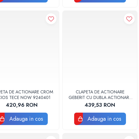
PETA DE ACTIONARE CROM
CLAPETA DE ACTIONARE
CIOS TECE NOW 9240401
GEBERIT CU DUBLA ACTIONARE
SIGMA30 ALB/CROM LUCIOS
420,96 RON
439,53 RON
Adauga in cos
Adauga in cos