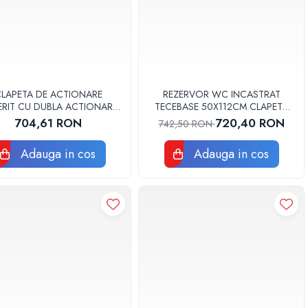
LAPETA DE ACTIONARE
REZERVOR WC INCASTRAT
ERIT CU DUBLA ACTIONARE
TECEBASE 50X112CM CLAPETA
GMA30 NEGRU MAT/CROM
DE ACTIONARE TECE NOW ALBA
704,61 RON
720,40 RON
742,50 RON
LUCIOS
SI SISTEM DE FIXARE INCLUSE
9400413
Adauga in cos
Adauga in cos