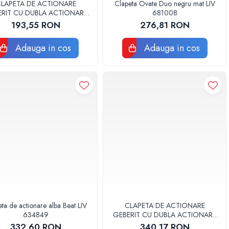
LAPETA DE ACTIONARE
Clapeta Ovate Duo negru mat LIV
ERIT CU DUBLA ACTIONARE
681008
DELTA20 ALBA
193,55 RON
276,81 RON
Adauga in cos
Adauga in cos
ta de actionare alba Beat LIV
CLAPETA DE ACTIONARE
634849
GEBERIT CU DUBLA ACTIONARE
DELTA50 CROM LUCIOS
332,60 RON
340,17 RON