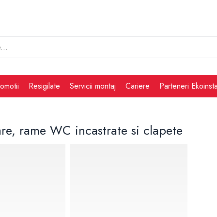
omotii
Resigilate
Servicii montaj
Cariere
Parteneri Ekoinsta
re, rame WC incastrate si clapete