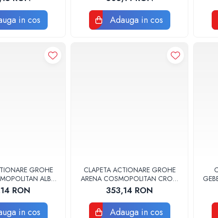
uga in cos
Adauga in cos
CTIONARE GROHE
CLAPETA ACTIONARE GROHE
C
MOPOLITAN ALB
ARENA COSMOPOLITAN CROM
GEB
844SH0
LUCIOS 38844000
SI
,14 RON
353,14 RON
uga in cos
Adauga in cos