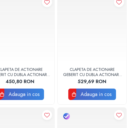
LAPETA DE ACTIONARE
CLAPETA DE ACTIONARE
ERIT CU DUBLA ACTIONARE
GEBERIT CU DUBLA ACTIONARE
SIGMA20 ALB/AURIU
SIGMA30 ALB/AURIU
450,80 RON
529,69 RON
Adauga in cos
Adauga in cos