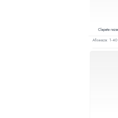
Sisteme filtrare apa Debite Mari
Sisteme filtrare apa In Trepte
Consumabile Statii medii filtrante
Clapete rezer
Consumabile Statii osmoza
Statii filtrare apa cu medii filtrante
Afiseaza:
1-
40
Statii si Sisteme dezinfectie apa
Dedurizatoare Apa
Osmoza inversa rezidential
Accesorii consumabile osmoza
inversa
Ultrafiltrare recomandat pentru
apa de retea
Cartuse si Filtre filtrare apa
Echipamente HORECA
Filtre apa cu purjare