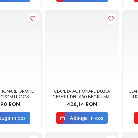
CTIONARE GROHE
CLAPETA ACTIONARE DUBLA
CLA
R CROM LUCIOS
GEBERIT DELTA50 NEGRU MAT
LU
965000
115.119.14.1
,90 RON
408,14 RON
uga in cos
Adauga in cos