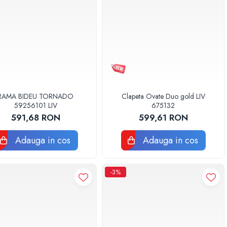
RAMA BIDEU TORNADO
Clapeta Ovate Duo gold LIV
59256101 LIV
675132
591,68 RON
599,61 RON
Adauga in cos
Adauga in cos
-3%