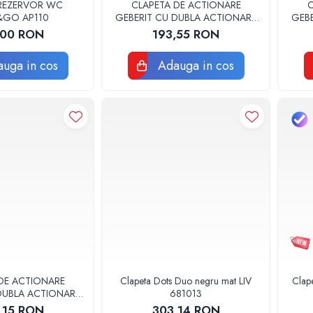
 REZERVOR WC
CLAPETA DE ACTIONARE
C
&GO AP110
GEBERIT CU DUBLA ACTIONARE
GEB
DELTA30 ALBA
,00 RON
193,55 RON
uga in cos
Adauga in cos
DE ACTIONARE
Clapeta Dots Duo negru mat LIV
Clape
DUBLA ACTIONARE
681013
 CROM LUCIOS
,15 RON
303,14 RON