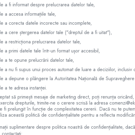
e a fi informat despre prelucrarea datelor tale,
e a accesa informațiile tale,
de a corecta datele incorecte sau incomplete,
e a cere ștergerea datelor tale ("dreptul de a fi uitat"),
e a restricționa prelucrarea datelor tale,
e a primi datele tale într-un format ușor accesibil,
e a te opune prelucrării datelor tale,
e a nu fi supus unui proces automat de luare a deciziilor, inclusiv c
de a depune o plângere la Autoritatea Națională de Supraveghere a
e a te adresa instanței.
ptat să primești mesaje de marketing direct, poți renunța oricând
exercita drepturile, trimite-ne o cerere scrisă la adresa
comenzi@eko
 fi prelungit în funcție de complexitatea cererii. Dacă nu te putem
iza această politică de confidențialitate pentru a reflecta modificări
mații suplimentare despre politica noastră de confidențialitate, dacă
contactați: