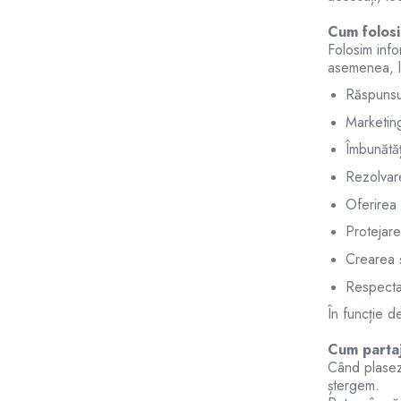
Sisteme filtrare apa Debite Mari
Cum folosi
Sisteme filtrare apa In Trepte
Folosim info
asemenea, le
Consumabile Statii medii filtrante
Răspunsul
Consumabile Statii osmoza
Marketing
Statii filtrare apa cu medii filtrante
Îmbunătăț
Statii si Sisteme dezinfectie apa
Rezolvar
Dedurizatoare Apa
Oferirea 
Osmoza inversa rezidential
Protejare
Accesorii consumabile osmoza
Crearea ș
inversa
Respectar
Ultrafiltrare recomandat pentru
apa de retea
În funcție d
Cartuse si Filtre filtrare apa
Cum partaj
Echipamente HORECA
Când plasezi
ștergem.
Filtre apa cu purjare