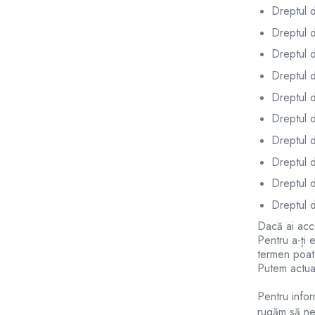
Teava incalzire pardoseala
Dreptul d
Accesorii, Piese de Schimb Boilere,
Dreptul d
Centrale Termice
Dreptul 
Accesorii, Piese de Schimb Boilere
Dreptul d
Piese schimb centrale termice
Dreptul d
Pompe de caldura
Dreptul d
Pompe de caldura Ariston
Dreptul d
Pompe de caldura Panosol
Dreptul d
Pompe de caldura Nibe
Dreptul 
Accesorii pompe de caldura
Hidro
Dreptul d
Tevi - Fitinguri - Robineti
Dacă ai acce
Pentru a-ți 
Racorduri flexibile inox apa gaz solare
termen poate
Robineti apa, gaz si speciali
Putem actual
Tevi si fitinguri PPR
Pentru infor
Izolatii tevi, placi izolatii, cochilii
rugăm să ne 