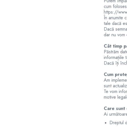
Putem împărt
Sterilizatoare UV
cum folosesc
https://www.
Accesorii consumabile sterilizator
În anumite c
UV
tale dacă es
Carcase Filtre apa
Dacă semnal
dar nu vom c
Accesorii consumabile
dedurizatoare apa
Cât timp p
Incalzire in pardoseala
Păstrăm dat
informațiile t
Accesorii incalzire in pardoseala
Dacă îți înch
Automatizare incalzire in
pardoseala
Cum prote
Am implement
Kituri incalzire in pardoseala
sunt actuali
Cutie distribuitor incalzire in
Te vom infor
pardoseala
motive legal
Distribuitoare incalzire pardoseala
Care sunt 
Grup amestec si pompare incalzire
Ai următoare
pardoseala
Dreptul d