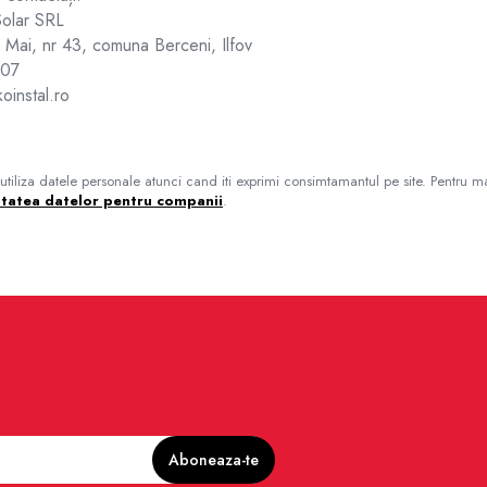
Solar SRL
 Mai, nr 43, comuna Berceni, Ilfov
707
instal.ro
tiliza datele personale atunci cand iti exprimi consimtamantul pe site. Pentru ma
itatea datelor pentru companii
.