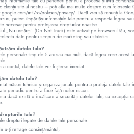
ăși informațiile tale cu parteneri pentru a procesa și livra comen
 clienții site-ul nostru – poți afla mai multe despre cum folosește
google.com/intl/ro/policies/privacy/. Dacă vrei să renunți la Googl
azuri, putem împărtăși informațiile tale pentru a respecta legea 
te necesar pentru protejarea drepturilor noastre.
ul „Nu urmăriți” (Do Not Track) este activat pe browserul tău, vo
olecta date pentru scopuri de marketing sau statistici.
ăstrăm datele tale?
ele personale timp de 5 ani sau mai mult, dacă legea cere acest 
ale.
izi contul, datele tale vor fi șterse imediat.
jăm datele tale?
at măsuri tehnice și organizaționale pentru a proteja datele tale î
zate periodic pentru a face față noilor riscuri.
ma dacă există o încălcare a securității datelor tale, cu excepția ca
e.
drepturile tale?
le drepturi legate de datele tale personale:
e a-ți retrage consimțământul,