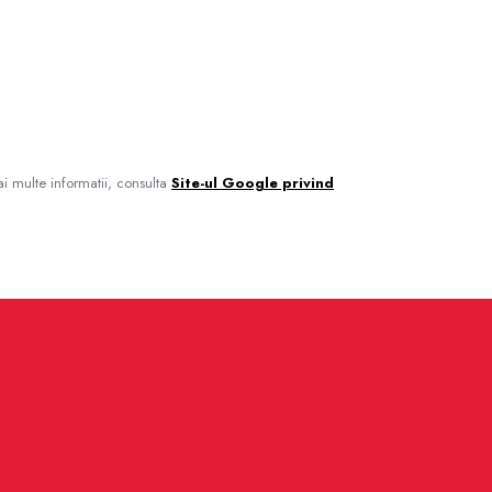
i multe informatii, consulta
Site-ul Google privind