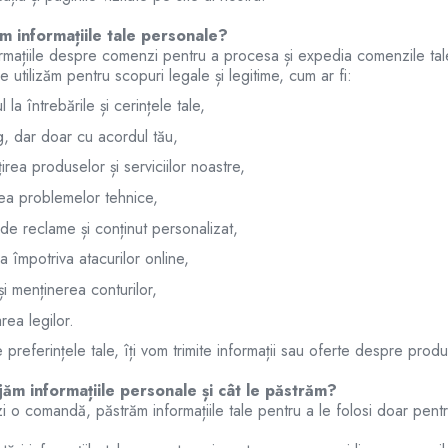
m informațiile tale personale?
rmațiile despre comenzi pentru a procesa și expedia comenzile tale (i
 utilizăm pentru scopuri legale și legitime, cum ar fi:
 la întrebările și cerințele tale,
, dar doar cu acordul tău,
irea produselor și serviciilor noastre,
ea problemelor tehnice,
de reclame și conținut personalizat,
a împotriva atacurilor online,
i menținerea conturilor,
ea legilor.
e preferințele tale, îți vom trimite informații sau oferte despre prod
ăm informațiile personale și cât le păstrăm?
 o comandă, păstrăm informațiile tale pentru a le folosi doar pentr