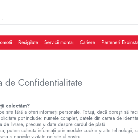
omotii
Resigilate
Servicii montaj
Cariere
Parteneri Ekoinsta
ca de Confidentialitate
ții colectăm?
pe site fără a oferi informații personale. Totuși, dacă dorești să faci
 solicitate pot include: numele complet, datele din cartea de identi
a de livrare, precum și date despre cardul de plată.
 putem colecta informații prin module cookie și alte tehnologii, c
ația și paginile vizitate pe site-ul nostru.