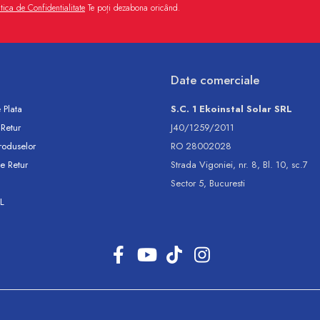
itica de Confidentialitate
Te poți dezabona oricând.
Date comerciale
 Plata
S.C. 1 Ekoinstal Solar SRL
 Retur
J40/1259/2011
roduselor
RO 28002028
e Retur
Strada Vigoniei, nr. 8, Bl. 10, sc.7
Sector 5, Bucuresti
L