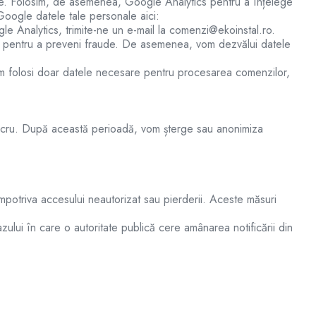
zile. Folosim, de asemenea, Google Analytics pentru a înțelege
 Google datele tale personale aici:
e Analytics, trimite-ne un e-mail la
comenzi@ekoinstal.ro
.
sau pentru a preveni fraude. De asemenea, vom dezvălui datele
m folosi doar datele necesare pentru procesarea comenzilor,
lucru. După această perioadă, vom șterge sau anonimiza
mpotriva accesului neautorizat sau pierderii. Aceste măsuri
zului în care o autoritate publică cere amânarea notificării din