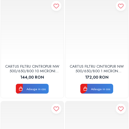
CARTUS FILTRU CINTROPUR NW
CARTUS FILTRU CINTROPUR NW
500/650/800 10 MICRONI
500/650/800 1 MICRON
MANSOANE FILTRARE SET 5BUC
MANSOANE FILTRARE SET 5BUC
144,00 RON
172,00 RON
Adauga in cos
Adauga in cos