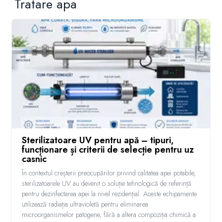
Tratare apa
Sterilizatoare UV pentru apă – tipuri,
funcționare și criterii de selecție pentru uz
casnic
În contextul creșterii preocupărilor privind calitatea apei potabile,
sterilizatoarele UV au devenit o soluție tehnologică de referință
pentru dezinfectarea apei la nivel rezidențial. Aceste echipamente
utilizează radiația ultravioletă pentru eliminarea
microorganismelor patogene, fără a altera compoziția chimică a