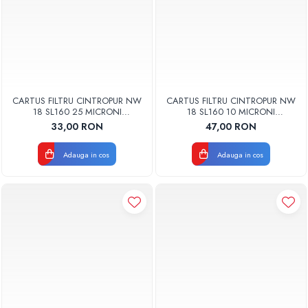
CARTUS FILTRU CINTROPUR NW
CARTUS FILTRU CINTROPUR NW
18 SL160 25 MICRONI
18 SL160 10 MICRONI
MANSOANE FILTRARE SET 5BUC
MANSOANE FILTRARE SET 5BUC
33,00 RON
47,00 RON
Adauga in cos
Adauga in cos