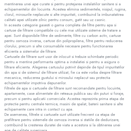
mentinerea unei ape curate si pentru protejarea instalatiilor sanitare si a
echipamentelor din locuinta. Acestea elimina sedimentele, nisipul, rugina,
clorul, mirosurile neplacute si alte impuritati, contribuind la imbunatatirea
calitatii apei utilizate zilnic pentru consum, gatit sau uz casnic.
In aceasta categorie gasesti o gama completa de filtre pentru apa si
cartuse de filtrare compatibile cu cele mai utilizate sisteme de tratare a
apei. Sunt disponibile filtre de sedimente, filtre cu carbon activ, cartuse
pentru osmoza inversa, cartuse din polipropilena, filtre pentru reducerea
clorului, precum si alte consumabile necesare pentru functionarea
eficienta a sistemelor de filtrare.
Cartusele de filtrare sunt usor de inlocuit si trebuie schimbate periodic
pentru a mentine performanta optima a instalatiei si pentru a asigura o
filtrare eficienta. Alegerea cartusului potrivit depinde de tipul impuritatilor
din apa si de sistemul de filtrare utilizat, fie ca este vorba despre filtrare
mecanica, reducerea gustului si mirosului neplacut sau protectia
echipamentelor impotriva depunerilor.
Filtrele de apa si cartusele de filtrare sunt recomandate pentru locuinte,
apartamente, case alimentate din reteaua publica sau din puturi si foraje,
precum si pentru aplicatii comerciale. Acestea reprezinta prima etapa de
protectie pentru centrale termice, masini de spalat, baterii sanitare si alte
echipamente care intra in contact cu apa.
De asemenea, filtrele si cartusele sunt utilizate frecvent ca etapa de
prefiltrare pentru sistemele de osmoza inversa si statiile de dedurizare,
contribuind la cresterea duratei de viata a acestora si la obtinerea unei
ape de calitate superioara.