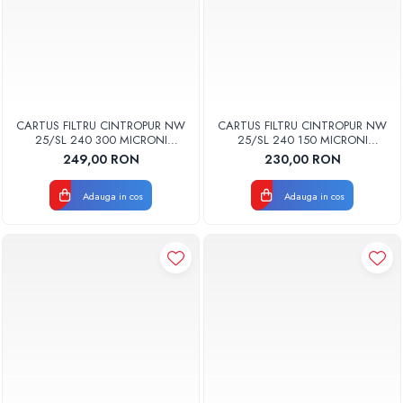
CARTUS FILTRU CINTROPUR NW
CARTUS FILTRU CINTROPUR NW
25/SL 240 300 MICRONI
25/SL 240 150 MICRONI
MANSOANE FILTRARE SET 5BUC
MANSOANE FILTRARE SET 5BUC
249,00 RON
230,00 RON
Adauga in cos
Adauga in cos