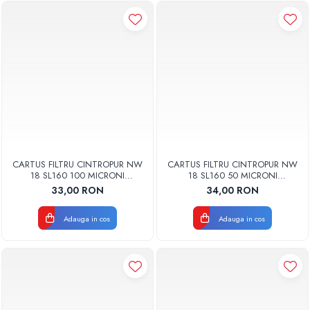
CARTUS FILTRU CINTROPUR NW
CARTUS FILTRU CINTROPUR NW
18 SL160 100 MICRONI
18 SL160 50 MICRONI
MANSOANE FILTRARE SET 5BUC
MANSOANE FILTRARE SET 5BUC
33,00 RON
34,00 RON
Adauga in cos
Adauga in cos