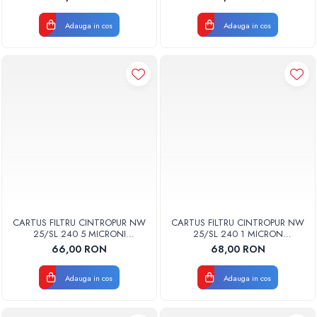
Adauga in cos
Adauga in cos
CARTUS FILTRU CINTROPUR NW
CARTUS FILTRU CINTROPUR NW
25/SL 240 5 MICRONI
25/SL 240 1 MICRON
MANSOANE FILTRARE SET 5BUC
MANSOANE FILTRARE SET 5BUC
66,00 RON
68,00 RON
Adauga in cos
Adauga in cos