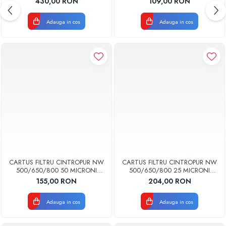
430,00 RON
109,00 RON
Adauga in cos
Adauga in cos
CARTUS FILTRU CINTROPUR NW
CARTUS FILTRU CINTROPUR NW
500/650/800 50 MICRONI
500/650/800 25 MICRONI
MANSOANE FILTRARE SET 5BUC
MANSOANE FILTRARE SET 5BUC
155,00 RON
204,00 RON
Adauga in cos
Adauga in cos