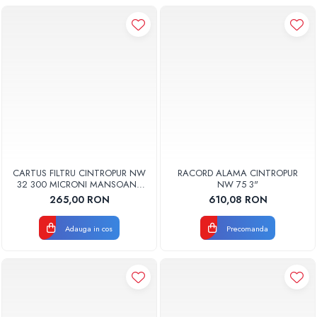
CARTUS FILTRU CINTROPUR NW
RACORD ALAMA CINTROPUR
32 300 MICRONI MANSOANE
NW 75 3"
FILTRARE SET 5BUC
265,00 RON
610,08 RON
Adauga in cos
Precomanda