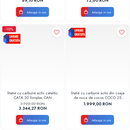
89,10 RON
72,60 RON
AQUA08810411000
Pompe de caldura
Adauga in cos
Adauga in cos
Centrale peleti lemn
-10%
Statie cu carbune activ catalitic
Statie cu carbune activ din coaja
CATA 30 Simplex CAN
de nuca de cocos COCO 25
Q=0,7MC/H Aquapur valhoh
Simplex CAN Q=0.6MC/H
3.722,32 RON
1.999,00 RON
valrom
Aquapur Valhoh Valrom
3.344,27 RON
Adauga in cos
Adauga in cos