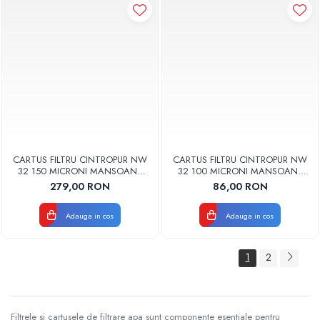
CARTUS FILTRU CINTROPUR NW
CARTUS FILTRU CINTROPUR NW
32 150 MICRONI MANSOANE
32 100 MICRONI MANSOANE
FILTRARE SET 5BUC
FILTRARE SET 5bucata
279,00 RON
86,00 RON
Adauga in cos
Adauga in cos
1
2
Filtrele si cartusele de filtrare apa sunt componente esentiale pentru