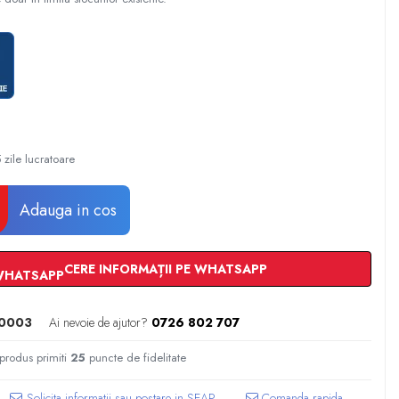
 zile lucratoare
Adauga in cos
CERE INFORMAȚII PE WHATSAPP
0003
Ai nevoie de ajutor?
0726 802 707
 produs primiti
25
puncte de fidelitate
Comanda rapida