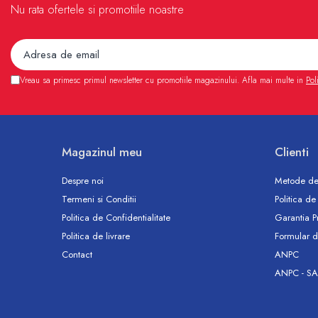
Accesorii
Nu rata ofertele si promotiile noastre
Vase WC
Rezervoare incastrate
Rezervoare, rame WC incastrate si
clapete
Vreau sa primesc primul newsletter cu promotiile magazinului. Afla mai multe in
Pol
Rezervoare si rame incastrate
Clapete rezervoare si accesorii
Climatizare
Ventiloconvectoare
Magazinul meu
Clienti
Ventiloconvectoare
Despre noi
Metode de
Termostate Accesorii Ventiloconvectoare
Termeni si Conditii
Politica de
Aere conditionate
Politica de Confidentialitate
Garantia P
Aer conditionat Monosplit
Politica de livrare
Formular d
Aer conditionat Multisplit
Contact
ANPC
Accesorii aer conditionat si ventilatie
ANPC - SA
Aer conditionat portabil
Filtrare aer