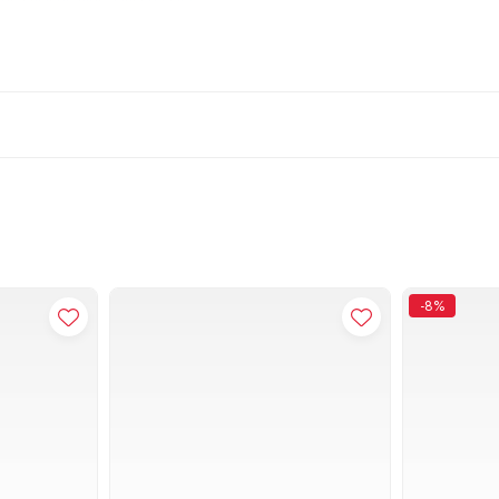
re;
-8%