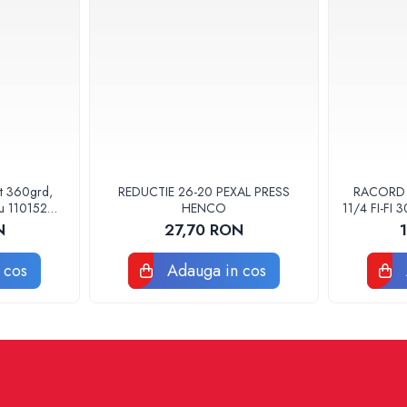
at 360grd,
REDUCTIE 26-20 PEXAL PRESS
RACORD F
ru 110152
HENCO
11/4 FI-FI
POMPA
N
27,70 RON
 cos
Adauga in cos