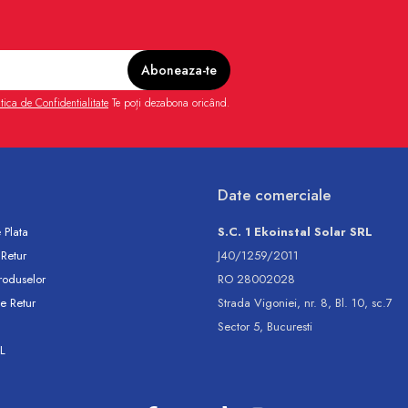
itica de Confidentialitate
Te poți dezabona oricând.
Date comerciale
 Plata
S.C. 1 Ekoinstal Solar SRL
 Retur
J40/1259/2011
roduselor
RO 28002028
e Retur
Strada Vigoniei, nr. 8, Bl. 10, sc.7
Sector 5, Bucuresti
L