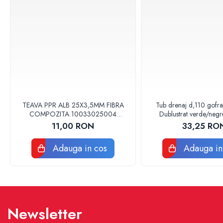
Baterii sanitare
Accesorii baterii
Baterii bucatarie
Baterii lavoar
Baterii cada si dus
Seturi baterii baie
Para palarii furtune de dus
TEAVA PPR ALB 25X3,5MM FIBRA
Tub drenaj d,110 gofr
Baterii bideu
COMPOZITA 10033025004
Dublustrat verde/neg
Baterii pisoar
VALDUOTHERM VALROM
Drainkit
11,00 RON
33,25 RO
Chiuvete si lavoare
Adauga in cos
Adauga in
Lavoare baie
Chiuvete Bucatarie
Accesorii chiuvete si lavoare
Obiecte sanitare persoane cu
dizabilitati
Newsletter
Baterii sanitare