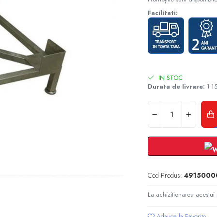
Facilitati:
IN STOC
Durata de livrare:
1-15
Cod Produs:
4915000
La achizitionarea acestui
Adauga la Favorite