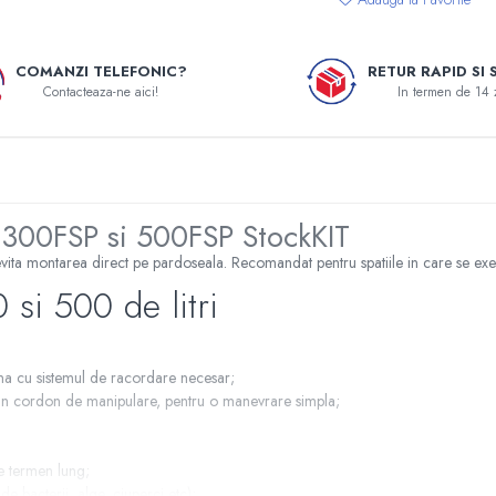
COMANZI TELEFONIC?
RETUR RAPID SI 
Contacteaza-ne aici!
In termen de 14 
 300FSP si 500FSP StockKIT
ita montarea direct pe pardoseala. Recomandat pentru spatiile in care se exec
 si 500 de litri
a cu sistemul de racordare necesar;
a un cordon de manipulare, pentru o manevrare simpla;
e termen lung;
e bacterii, alge, ciuperci etc);