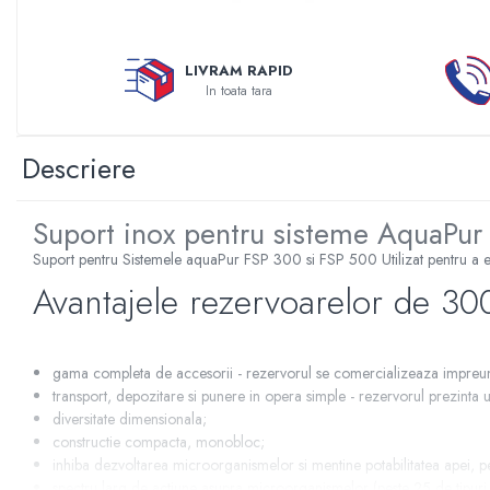
Sterilizatoare UV
Accesorii consumabile sterilizator
LIVRAM RAPID
UV
In toata tara
Carcase Filtre apa
Accesorii consumabile
Descriere
dedurizatoare apa
Incalzire in pardoseala
Suport inox pentru sisteme AquaPur
Accesorii incalzire in pardoseala
Automatizare incalzire in
Suport pentru Sistemele aquaPur FSP 300 si FSP 500 Utilizat pentru a ev
pardoseala
Avantajele rezervoarelor de 300
Kituri incalzire in pardoseala
Cutie distribuitor incalzire in
pardoseala
gama completa de accesorii - rezervorul se comercializeaza impreun
transport, depozitare si punere in opera simple - rezervorul prezint
Distribuitoare incalzire pardoseala
diversitate dimensionala;
Grup amestec si pompare incalzire
constructie compacta, monobloc;
pardoseala
inhiba dezvoltarea microorganismelor si mentine potabilitatea apei, p
spectru larg de actiune asupra microorganismelor (peste 25 de tipuri d