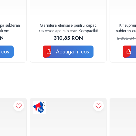
pa subteran
Garnitura etansare pentru capac
Kit supra
Valrom
rezervor apa subteran Kompactkit
subteran cu
2
Valrom 47901000116
ON
310,85 RON
2.086,3
 cos
Adauga in cos