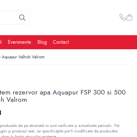
l
Evenimente
Blog
Contact
00 Aquapur Valhoh Valrom
istem rezervor apa Aquapur FSP 300 si 500
h Valrom
N
produsele de pe ekoinstal.ro sunt verificate și actualizate periodic. Pot
gini și produsul real, iar specificațiile pot fi modificate de producător.
 doar în limita stocurilor existente.