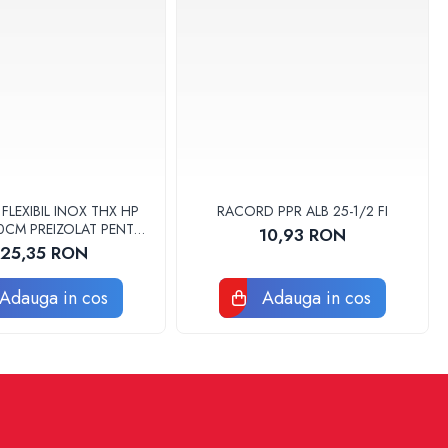
LEXIBIL INOX THX HP
RACORD PPR ALB 25-1/2 FI
 30CM PREIZOLAT PENTRU
10,93 RON
 DE CALDURA - THX
125,35 RON
Adauga in cos
Adauga in cos