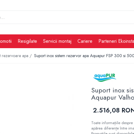
omotii
Resigilate
Servicii montaj
Cariere
Parteneri Ekoinsta
ut rezervoare apa /
Suport inox sistem rezervor apa Aquapur FSP 300 si 5
Suport inox s
Aquapur Valho
2.516,08 RO
Toate informațiile despre 
apărea diferențe între ima
Promoțiile sunt disponibile