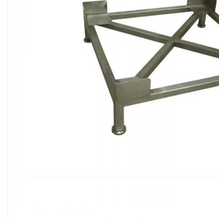
Sisteme filtrare apa Debite Mari
Sisteme filtrare apa In Trepte
Consumabile Statii medii filtrante
Consumabile Statii osmoza
Statii filtrare apa cu medii filtrante
Statii si Sisteme dezinfectie apa
Dedurizatoare Apa
Osmoza inversa rezidential
Accesorii consumabile osmoza
inversa
Ultrafiltrare recomandat pentru
apa de retea
Cartuse si Filtre filtrare apa
Echipamente HORECA
Filtre apa cu purjare