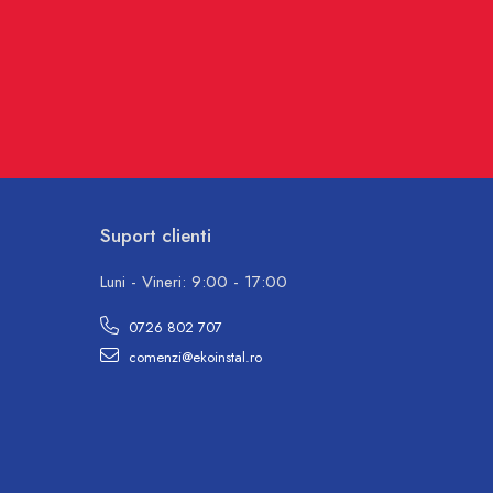
Suport clienti
Luni - Vineri: 9:00 - 17:00
0726 802 707
comenzi@ekoinstal.ro