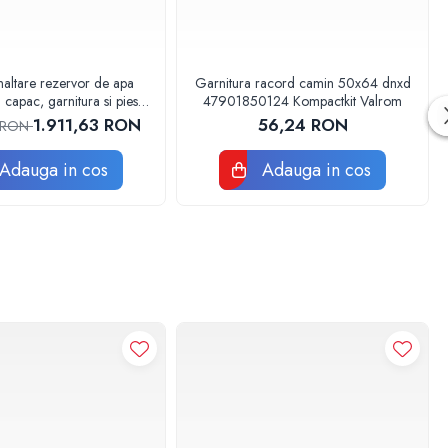
inaltare rezervor de apa
Garnitura racord camin 50x64 dnxd
 capac, garnitura si piesa
47901850124 Kompactkit Valrom
fixare
1.911,63 RON
56,24 RON
4 RON
Adauga in cos
Adauga in cos