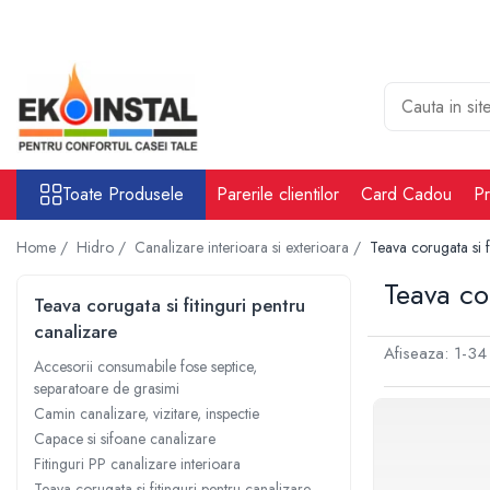
Toate Produsele
Cabina put rezervoare apa alimentare
apa
Rezervoare Stocare apa Valpurio
Toate Produsele
Parerile clientilor
Card Cadou
Pr
Camin pentru put de apa
Rezervoare de apă potabilă și
Home /
Hidro /
Canalizare interioara si exterioara /
Teava corugata si f
pluvială, bazine pentru stocare și
irigații
Teava co
Sisteme-Rezervoare ioni argint
Teava corugata si fitinguri pentru
Accesorii cabine put rezervoare
canalizare
apa
Afiseaza:
1-
34
Accesorii consumabile fose septice,
Tratare apa
separatoare de grasimi
Accesorii Filtre apa
Camin canalizare, vizitare, inspectie
Capace si sifoane canalizare
Accesorii Statii osmoza
Fitinguri PP canalizare interioara
Statii osmoza industriale
Teava corugata si fitinguri pentru canalizare