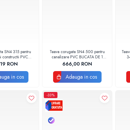
ta SN4 315 pentru
Teava corugata SN4 500 pentru
Teav
i constructii PVC
canalizare PVC BUCATA DE 1
3
 DE 1 METRU
METRU
,19 RON
666,00 RON
uga in cos
Adauga in cos
-33%