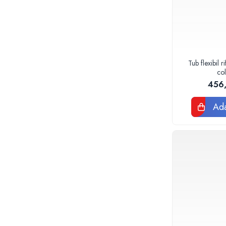
Sterilizatoare UV
Accesorii consumabile sterilizator
UV
Carcase Filtre apa
Tub flexibil 
Accesorii consumabile
co
dedurizatoare apa
456
Incalzire in pardoseala
Accesorii incalzire in pardoseala
Ada
Automatizare incalzire in
pardoseala
Kituri incalzire in pardoseala
Cutie distribuitor incalzire in
pardoseala
Distribuitoare incalzire pardoseala
Grup amestec si pompare incalzire
pardoseala