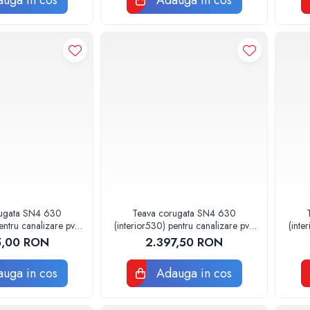
uga in cos
Adauga in cos
rugata SN4 630
Teava corugata SN4 630
entru canalizare pvc
(interior530) pentru canalizare pvc
(inte
 DE 2 METRI
BUCATA DE 3 METRI
5,00 RON
2.397,50 RON
uga in cos
Adauga in cos