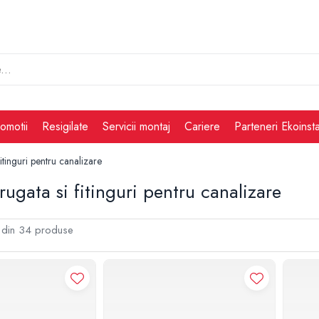
omotii
Resigilate
Servicii montaj
Cariere
Parteneri Ekoinsta
itinguri pentru canalizare
rugata si fitinguri pentru canalizare
din
34
produse