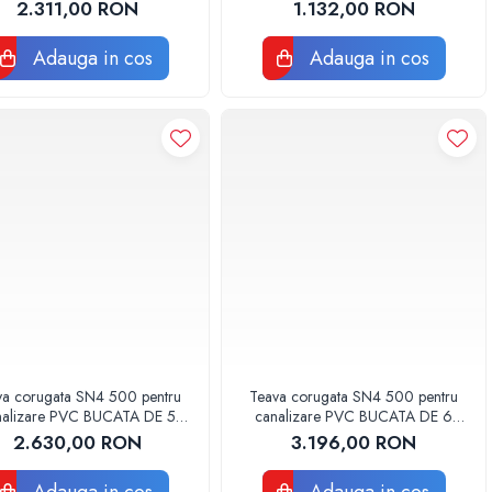
BUCATA DE 6 METRI
METRI
2.311,00 RON
1.132,00 RON
Adauga in cos
Adauga in cos
va corugata SN4 500 pentru
Teava corugata SN4 500 pentru
nalizare PVC BUCATA DE 5
canalizare PVC BUCATA DE 6
METRI
METRI
2.630,00 RON
3.196,00 RON