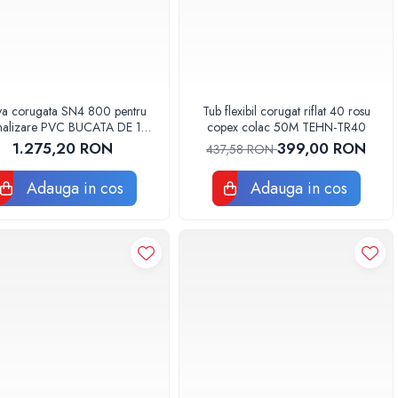
va corugata SN4 800 pentru
Tub flexibil corugat riflat 40 rosu
nalizare PVC BUCATA DE 1
copex colac 50M TEHN-TR40
METRU
1.275,20 RON
399,00 RON
437,58 RON
Adauga in cos
Adauga in cos