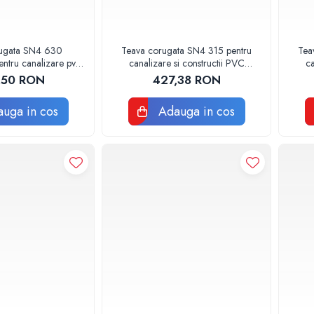
rugata SN4 630
Teava corugata SN4 315 pentru
Tea
entru canalizare pvc
canalizare si constructii PVC
ca
 DE 1 METRU
BUCATA DE 2 METRI
,50 RON
427,38 RON
uga in cos
Adauga in cos