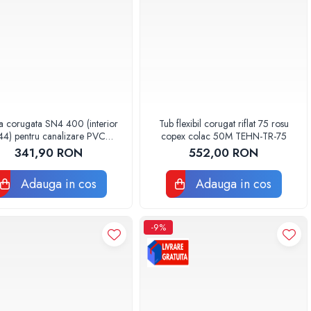
a corugata SN4 400 (interior
Tub flexibil corugat riflat 75 rosu
44) pentru canalizare PVC
copex colac 50M TEHN-TR-75
BUCATA DE 1 METRU
341,90 RON
552,00 RON
Adauga in cos
Adauga in cos
-9%