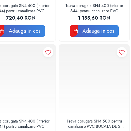
a corugata SN4 400 (interior
Teava corugata SN4 400 (interior
44) pentru canalizare PVC
344) pentru canalizare PVC
BUCATA DE 2 METRI
BUCATA DE 3 METRI
720,40 RON
1.155,60 RON
Adauga in cos
Adauga in cos
a corugata SN4 400 (interior
Teava corugata SN4 500 pentru
44) pentru canalizare PVC
canalizare PVC BUCATA DE 2