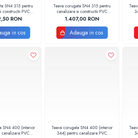
ta SN4 315 pentru
Teava corugata SN4 315 pentru
Teav
i constructii PVC
canalizare si constructii PVC
3
 DE 5 METRI
BUCATA DE 6 METRI
2,50 RON
1.407,00 RON
uga in cos
Adauga in cos
a SN4 400 (interior
Teava corugata SN4 400 (interior
Teav
u canalizare PVC
344) pentru canalizare PVC
3