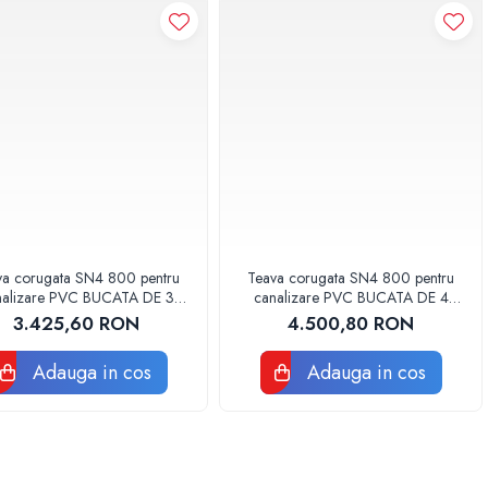
va corugata SN4 800 pentru
Teava corugata SN4 800 pentru
nalizare PVC BUCATA DE 3
canalizare PVC BUCATA DE 4
METRI
METRI
3.425,60 RON
4.500,80 RON
Adauga in cos
Adauga in cos