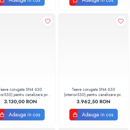
Adauga in cos
Adauga in cos
Teava corugata SN4 630
Teava corugata SN4 630
rior530) pentru canalizare pvc
(interior530) pentru canalizare pvc
BUCATA DE 4 METRI
BUCATA DE 5 METRI
3.130,00 RON
3.962,50 RON
Adauga in cos
Adauga in cos