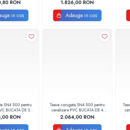
 DE 4 METRI
BUCATA DE 5 METRI
0,80 RON
1.826,00 RON
uga in cos
Adauga in cos
ta SN4 500 pentru
Teava corugata SN4 500 pentru
Tea
 PVC BUCATA DE 3
canalizare PVC BUCATA DE 4
ca
METRI
METRI
8,00 RON
2.064,00 RON