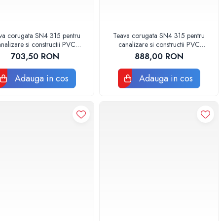
va corugata SN4 315 pentru
Teava corugata SN4 315 pentru
nalizare si constructii PVC
canalizare si constructii PVC
BUCATA DE 3 METRI
BUCATA DE 4 METRI
703,50 RON
888,00 RON
Adauga in cos
Adauga in cos