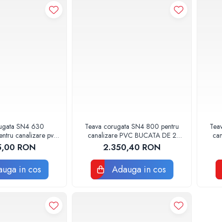
rugata SN4 630
Teava corugata SN4 800 pentru
Tea
entru canalizare pvc
canalizare PVC BUCATA DE 2
ca
 DE 6 METRI
METRI
5,00 RON
2.350,40 RON
uga in cos
Adauga in cos