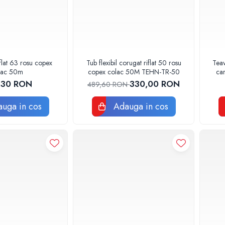
riflat 63 rosu copex
Tub flexibil corugat riflat 50 rosu
Tea
lac 50m
copex colac 50M TEHN-TR-50
ca
,30 RON
330,00 RON
489,60 RON
uga in cos
Adauga in cos