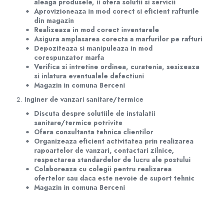
aleaga produsele, ii ofera solutii si servicii
Radiatoare Otel Vogel&Noot
Aprovizioneaza in mod corect si eficient rafturile
Radiatoare Otel Korado
din magazin
Radiatoare de Baie Purmo Banga
Realizeaza in mod corect inventarele
Asigura amplasarea corecta a marfurilor pe rafturi
Automatizare Termostate
Depoziteaza si manipuleaza in mod
Detectoare
corespunzator marfa
Termostate centrala ambient
Verifica si intretine ordinea, curatenia, sesizeaza
si inlatura eventualele defectiuni
Detectoare de gaz si electrovalve
Magazin in comuna Berceni
Detectoare de inundatie
Inginer de vanzari sanitare/termice
Automatizari centrala termica
Discuta despre solutiile de instalatii
Stabilizatoare de tensiune
sanitare/termice potrivite
Panouri solare apa calda
Ofera consultanta tehnica clientilor
Organizeaza eficient activitatea prin realizarea
Accesorii panouri solare apa calda
rapoartelor de vanzari, contactari zilnice,
Kituri panouri solare apa calda
respectarea standardelor de lucru ale postului
Panouri solare nepresurizate
Colaboreaza cu colegii pentru realizarea
ofertelor sau daca este nevoie de suport tehnic
Automatizari panouri solare
Magazin in comuna Berceni
Teava flexibila inox si fitinguri panouri
solare
Grupuri de pompare panouri solare