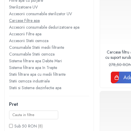
Filtre apa cu purjare
Sisteme filtrare apa Debite Mari
Sterilizatoare UV
Accesorii consumabile sterilizator UV
Sisteme filtrare apa In Trepte
Carcase Filtre apa
Consumabile Statii medii filtrante
Accesorii consumabile dedurizatoare apa
Consumabile Statii osmoza
Accesorii Filtre apa
Accesorii Statii osmoza
Statii filtrare apa cu medii filtrante
Consumabile Statii medii filtrante
Statii si Sisteme dezinfectie apa
Carcasa filtru
Consumabile Statii osmoza
cu suport surub
Dedurizatoare Apa
Sisteme filtrare apa Debite Mari
Valh
278,50 RO
Sisteme filtrare apa In Trepte
Osmoza inversa rezidential
Statii filtrare apa cu medii filtrante
Ada
Accesorii consumabile osmoza
Statii osmoza industriale
inversa
Statii si Sisteme dezinfectie apa
Ultrafiltrare recomandat pentru
apa de retea
Pret
Cartuse si Filtre filtrare apa
Echipamente HORECA
Sub 50 RON
(8)
Filtre apa cu purjare