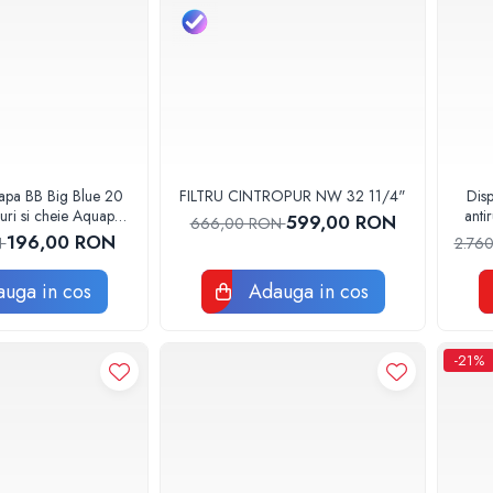
 apa BB Big Blue 20
FILTRU CINTROPUR NW 32 11/4"
Disp
uri si cheie Aquapur
anti
599,00 RON
666,00 RON
oh Valrom
11
196,00 RON
N
2.76
uga in cos
Adauga in cos
-21%