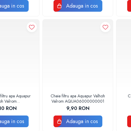
uga in cos
Adauga in cos
 filtru apa Aquapur
Cheie filtru apa Aquapur Valhoh
Ca
oh Valrom
Valrom AQUA06000000001
6020000003
10 RON
9,90 RON
uga in cos
Adauga in cos