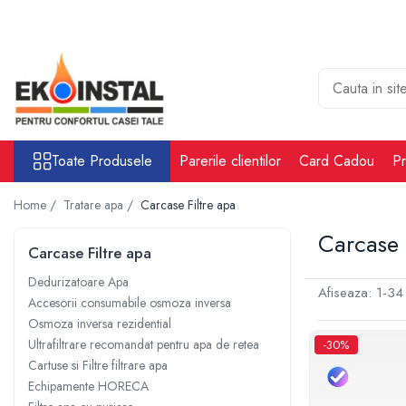
Toate Produsele
Cabina put rezervoare apa alimentare
apa
Rezervoare Stocare apa Valpurio
Toate Produsele
Parerile clientilor
Card Cadou
Pr
Camin pentru put de apa
Rezervoare de apă potabilă și
Home /
Tratare apa /
Carcase Filtre apa
pluvială, bazine pentru stocare și
irigații
Carcase 
Sisteme-Rezervoare ioni argint
Carcase Filtre apa
Accesorii cabine put rezervoare
Dedurizatoare Apa
apa
Afiseaza:
1-
34
Accesorii consumabile osmoza inversa
Tratare apa
Osmoza inversa rezidential
Accesorii Filtre apa
Ultrafiltrare recomandat pentru apa de retea
-30%
Cartuse si Filtre filtrare apa
Accesorii Statii osmoza
Echipamente HORECA
Statii osmoza industriale