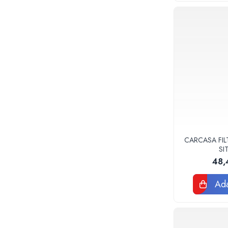
Vase WC
Rezervoare incastrate
Rezervoare, rame WC incastrate si
clapete
Rezervoare si rame incastrate
Clapete rezervoare si accesorii
Climatizare
Ventiloconvectoare
Ventiloconvectoare
Termostate Accesorii Ventiloconvectoare
CARCASA FIL
Aere conditionate
SI
Aer conditionat Monosplit
48,
Aer conditionat Multisplit
Ada
Accesorii aer conditionat si ventilatie
Aer conditionat portabil
Filtrare aer
Ventilatie