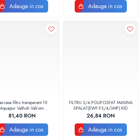
Adauga in cos
Adauga in cos
rcasa filtru transparent 10
FILTRU 3/4 POLIFOSFAT MASINA
Aquapur Valhoh Valrom
SPALAT(EWF-F3/4/3MF) KID
AQUA00110001032
81,40 RON
26,84 RON
Adauga in cos
Adauga in cos