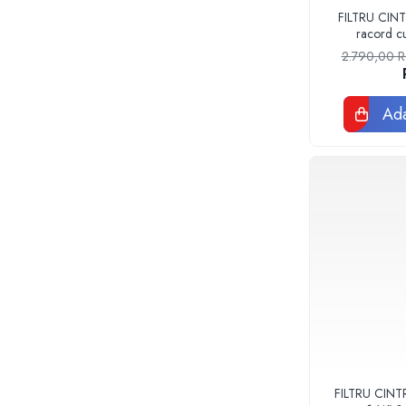
Tevi si fitinguri negre pentru gaz sau
FILTRU CI
instalatii termice
racord cu
Tevi pex, multistrat pexal, pert
3A0
2.790,00
Coturi, teuri, mufe, prelungitoare fitinguri
alama
Fitinguri: PPSU, Pex, Pexal, Multistrat
Ada
Tevi Cupru Fitinguri Cupru Accesorii
lipire
Fose Septice, Separatoare de
Grasimi
Pompe si Vase Expansiune
Pompe recirculare incalzire si apa calda
Pompe si Hidrofoare
Piese Pompe si Hidrofoare
Vase expansiune
Pompe Submersibile
Pompe ape uzate
Canalizare interioara si exterioara
FILTRU CIN