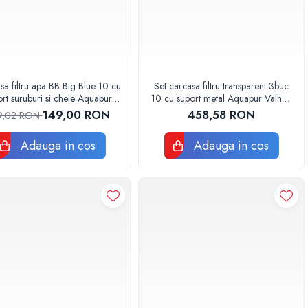
a filtru apa BB Big Blue 10 cu
Set carcasa filtru transparent 3buc
ort suruburi si cheie Aquapur
10 cu suport metal Aquapur Valhoh
Valhoh Valrom
Valrom AQUA00110131032
149,00 RON
458,58 RON
9,02 RON
Adauga in cos
Adauga in cos