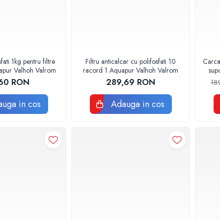
fati 1kg pentru filtre
Filtru anticalcar cu polifosfati 10
Carcas
uapur Valhoh Valrom
racord 1 Aquapur Valhoh Valrom
sup
60 RON
289,69 RON
18
uga in cos
Adauga in cos