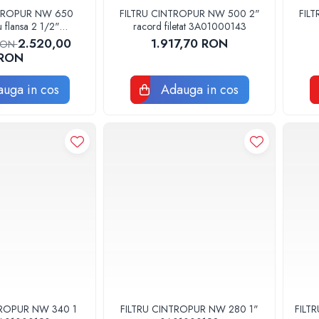
NTROPUR NW 650
FILTRU CINTROPUR NW 500 2"
FIL
 flansa 2 1/2"
racord filetat 3A01000143
1000144
2.520,00
1.917,70 RON
 RON
RON
uga in cos
Adauga in cos
TROPUR NW 340 1
FILTRU CINTROPUR NW 280 1"
FILT