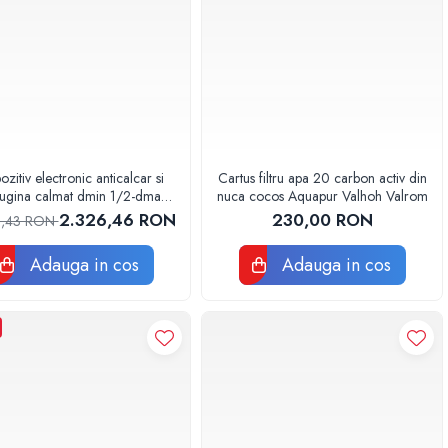
ozitiv electronic anticalcar si
Cartus filtru apa 20 carbon activ din
rugina calmat dmin 1/2-dmax
nuca cocos Aquapur Valhoh Valrom
/2 Aquapur Valhoh Valrom
2.326,46 RON
230,00 RON
0,43 RON
Adauga in cos
Adauga in cos