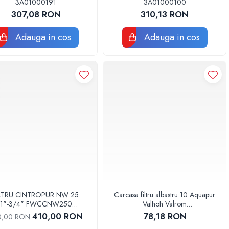
3A01000191
3A01000100
307,08 RON
310,13 RON
Adauga in cos
Adauga in cos
ILTRU CINTROPUR NW 25
Carcasa filtru albastru 10 Aquapur
1"-3/4" FWCCNW250
Valhoh Valrom
3A01000101
AQUA00120001032
410,00 RON
78,18 RON
0,00 RON