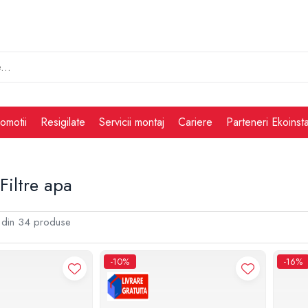
omotii
Resigilate
Servicii montaj
Cariere
Parteneri Ekoinsta
Filtre apa
din
34
produse
-10%
-16%