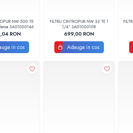
ROPUR NW 500 TE
FILTRU CINTROPUR NW 32 TE 1
FILT
 flansa 3A01000146
1/4" 3A01000108
8,04 RON
699,00 RON
uga in cos
Adauga in cos