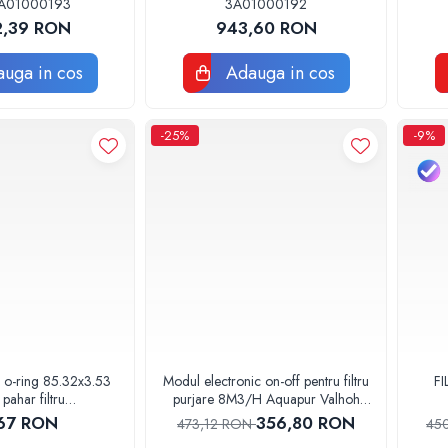
3A01000193
3A01000192
2,39 RON
943,60 RON
uga in cos
Adauga in cos
-25%
-9%
i o-ring 85.32x3.53
Modul electronic on-off pentru filtru
F
 pahar filtru
purjare 8M3/H Aquapur Valhoh
6030000000
Valrom 87258000040
67 RON
356,80 RON
473,12 RON
45