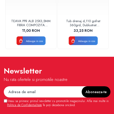
TEAVA PPR ALB 25X3,5MM
Tub drenaj d,110 gofrat
FIBRA COMPOZITA
360grd, Dublustrat
10033025004
verde/negru 110152 Drainkit
11,00 RON
33,25 RON
VALDUOTHERM VALROM
Adauga in cos
Adauga in cos
Newsletter
Nu rata ofertele si promotiile noastre
Vreau sa primesc primul newsletter cu promotiile magazinului. Afla mai multe in
Politica de Confidentialitate
Te poți dezabona oricând.