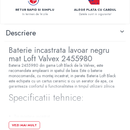
Pompe de caldura
RETUR RAPID SI SIMPLU
ALEGE PLATA CU CARDUL
In termen de 14 zile
Datele sunt in siguranta!
Centrale peleti lemn
Descriere
Baterie incastrata lavoar negru
mat Loft Valvex 2455980
Bateria 2455980 din gama Loft Black de la Valvex, este
recomandata amplasarii in spatiul de baie. Este o baterie
monocomanda, cu montaj incastrat, in perete. Bateria Loft Black
este echipata cu un cartus ceramic si cu un aerator de apa, ce
garanteaza confortul si functionalitatea in timpul utilizarii zilnice.
Specificatii tehnice:
Tip montare: incastrat
Tip pipa: fixa
VEZI MAI MULT
Tip maner: plin