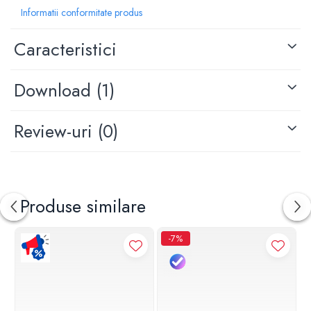
Adancime: 186 mm
Informatii conformitate produs
Latime: 110 mm
Dimensiune racord: 1/2"
Caracteristici
Orificii pentru montare: 2
Download (1)
Review-uri
(0)
Produse similare
-7%