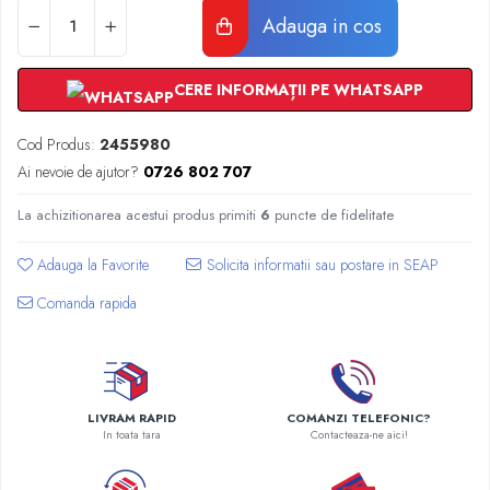
Radiatoare Otel Vogel&Noot
Clapete rezervoare si accesorii
Adauga in cos
Radiatoare Otel Korado
Radiatoare de Baie Purmo Banga
CERE INFORMAȚII PE WHATSAPP
Automatizare Termostate
Detectoare
Cod Produs:
2455980
Termostate centrala ambient
Ai nevoie de ajutor?
0726 802 707
Detectoare de gaz si electrovalve
Detectoare de inundatie
La achizitionarea acestui produs primiti
6
puncte de fidelitate
Automatizari centrala termica
Stabilizatoare de tensiune
Adauga la Favorite
Panouri solare apa calda
Comanda rapida
Accesorii panouri solare apa calda
Kituri panouri solare apa calda
Panouri solare nepresurizate
Automatizari panouri solare
LIVRAM RAPID
COMANZI TELEFONIC?
Teava flexibila inox si fitinguri panouri
In toata tara
Contacteaza-ne aici!
solare
Grupuri de pompare panouri solare