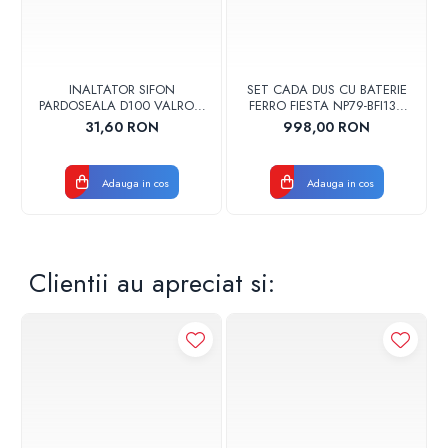
INALTATOR SIFON
SET CADA DUS CU BATERIE
PARDOSEALA D100 VALROM
FERRO FIESTA NP79-BFI13U
17001900004
CROM
31,60 RON
998,00 RON
Adauga in cos
Adauga in cos
Clientii au apreciat si: