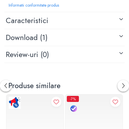
Tip montare: incastrat
Informatii conformitate produs
Tip pipa: fixa
Tip maner: plin
Caracteristici
Adancime: 186
Latime: 110
Dimensiune racord: 1/2
Download (1)
Orificii pentru montare: 2
Review-uri
(0)
Produse similare
-7%