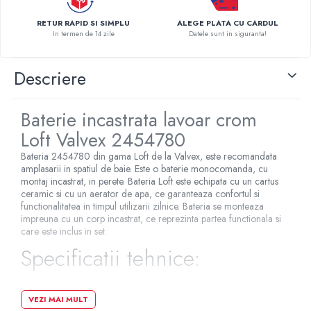
Pompe de caldura
RETUR RAPID SI SIMPLU
ALEGE PLATA CU CARDUL
In termen de 14 zile
Datele sunt in siguranta!
Centrale peleti lemn
Descriere
Baterie incastrata lavoar crom
Loft Valvex 2454780
Bateria 2454780 din gama Loft de la Valvex, este recomandata
amplasarii in spatiul de baie. Este o baterie monocomanda, cu
montaj incastrat, in perete. Bateria Loft este echipata cu un cartus
ceramic si cu un aerator de apa, ce garanteaza confortul si
functionalitatea in timpul utilizarii zilnice. Bateria se monteaza
impreuna cu un corp incastrat, ce reprezinta partea functionala si
care este inclus in set.
Specificatii tehnice:
VEZI MAI MULT
Tip comanda: monocomanda