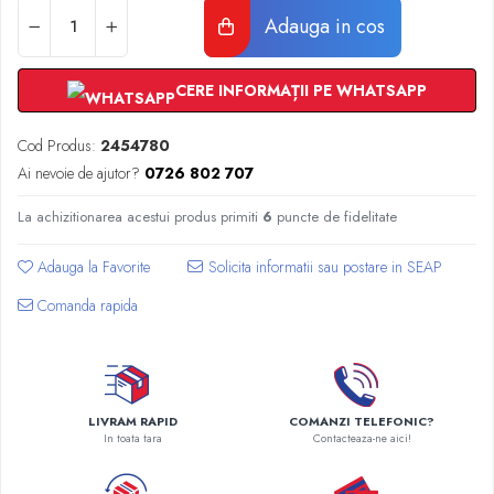
Radiatoare Otel Vogel&Noot
Adauga in cos
Radiatoare Otel Korado
Radiatoare de Baie Purmo Banga
CERE INFORMAȚII PE WHATSAPP
Automatizare Termostate
Detectoare
Cod Produs:
2454780
Termostate centrala ambient
Ai nevoie de ajutor?
0726 802 707
Detectoare de gaz si electrovalve
Detectoare de inundatie
La achizitionarea acestui produs primiti
6
puncte de fidelitate
Automatizari centrala termica
Stabilizatoare de tensiune
Adauga la Favorite
Panouri solare apa calda
Comanda rapida
Accesorii panouri solare apa calda
Kituri panouri solare apa calda
Panouri solare nepresurizate
Automatizari panouri solare
LIVRAM RAPID
COMANZI TELEFONIC?
Teava flexibila inox si fitinguri panouri
In toata tara
Contacteaza-ne aici!
solare
Grupuri de pompare panouri solare