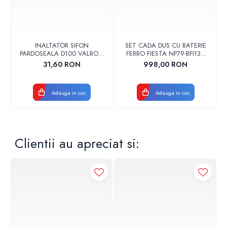
INALTATOR SIFON
SET CADA DUS CU BATERIE
PARDOSEALA D100 VALROM
FERRO FIESTA NP79-BFI13U
17001900004
CROM
31,60 RON
998,00 RON
Adauga in cos
Adauga in cos
Clientii au apreciat si: