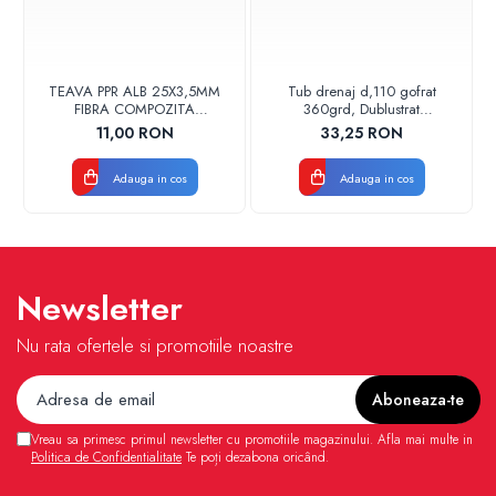
TEAVA PPR ALB 25X3,5MM
Tub drenaj d,110 gofrat
FIBRA COMPOZITA
360grd, Dublustrat
10033025004
verde/negru 110152 Drainkit
11,00 RON
33,25 RON
VALDUOTHERM VALROM
Adauga in cos
Adauga in cos
Newsletter
Nu rata ofertele si promotiile noastre
Vreau sa primesc primul newsletter cu promotiile magazinului. Afla mai multe in
Politica de Confidentialitate
Te poți dezabona oricând.