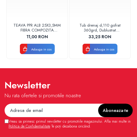
TEAVA PPR ALB 25X3,5MM
Tub drenaj d,110 gofrat
FIBRA COMPOZITA
360grd, Dublustrat
10033025004
verde/negru 110152 Drainkit
11,00 RON
33,25 RON
VALDUOTHERM VALROM
Adauga in cos
Adauga in cos
Newsletter
Nu rata ofertele si promotiile noastre
Vreau sa primesc primul newsletter cu promotiile magazinului. Afla mai multe in
Politica de Confidentialitate
Te poți dezabona oricând.