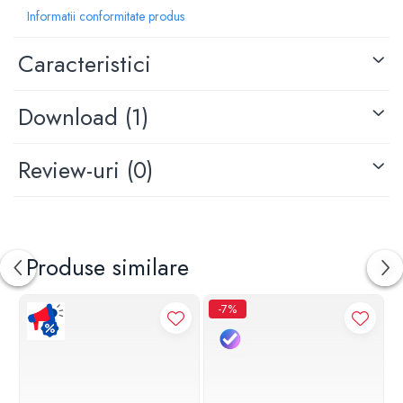
Material principal: alama
Informatii conformitate produs
Racord: 3/8"
Orificii de montare: 1
Caracteristici
Finisaj: negru mat
Download (1)
Review-uri
(0)
Produse similare
-7%