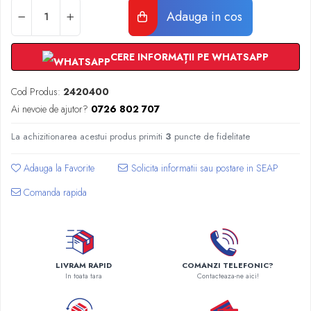
Radiatoare Otel Vogel&Noot
Adauga in cos
Radiatoare Otel Korado
Radiatoare de Baie Purmo Banga
CERE INFORMAȚII PE WHATSAPP
Automatizare Termostate
Detectoare
Cod Produs:
2420400
Termostate centrala ambient
Ai nevoie de ajutor?
0726 802 707
Detectoare de gaz si electrovalve
Detectoare de inundatie
La achizitionarea acestui produs primiti
3
puncte de fidelitate
Automatizari centrala termica
Stabilizatoare de tensiune
Adauga la Favorite
Panouri solare apa calda
Comanda rapida
Accesorii panouri solare apa calda
Kituri panouri solare apa calda
Panouri solare nepresurizate
Automatizari panouri solare
LIVRAM RAPID
COMANZI TELEFONIC?
Teava flexibila inox si fitinguri panouri
In toata tara
Contacteaza-ne aici!
solare
Grupuri de pompare panouri solare