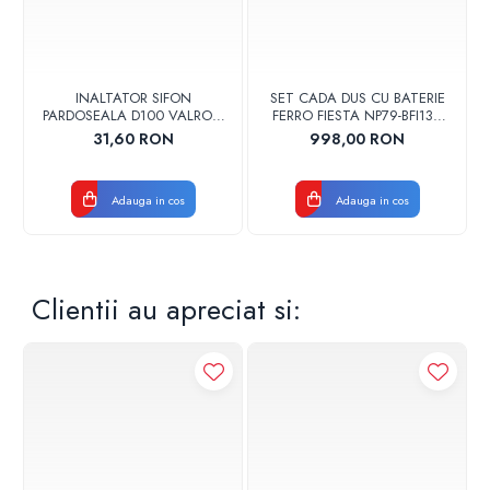
INALTATOR SIFON
SET CADA DUS CU BATERIE
PARDOSEALA D100 VALROM
FERRO FIESTA NP79-BFI13U
17001900004
CROM
31,60 RON
998,00 RON
Adauga in cos
Adauga in cos
Clientii au apreciat si: