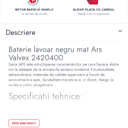
Pompe de caldura
RETUR RAPID SI SIMPLU
ALEGE PLATA CU CARDUL
In termen de 14 zile
Datele sunt in siguranta!
Centrale peleti lemn
Descriere
Baterie lavoar negru mat Ars
Valvex 2420400
Seria ARS este intruchiparea caracteristicilor pe care fiecare dintre
noi le asteapta de la armaturile sanitare moderne. Functionalitate
extraordinara, materiale de calitate superioara si functii de
economisire a apei, durabilitate mecanica si, in sfarsit, design la
moda si culori atragatoare.
Specificatii tehnice:
Montare: in picioare
Actionare: monocomanda
VEZI MAI MULT
Tip duza: fix