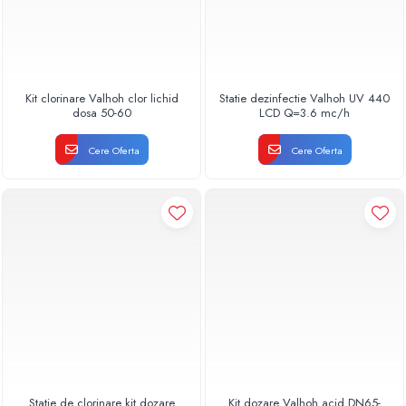
Kit clorinare Valhoh clor lichid
Statie dezinfectie Valhoh UV 440
dosa 50-60
LCD Q=3.6 mc/h
Cere Oferta
Cere Oferta
Statie de clorinare kit dozare
Kit dozare Valhoh acid DN65-