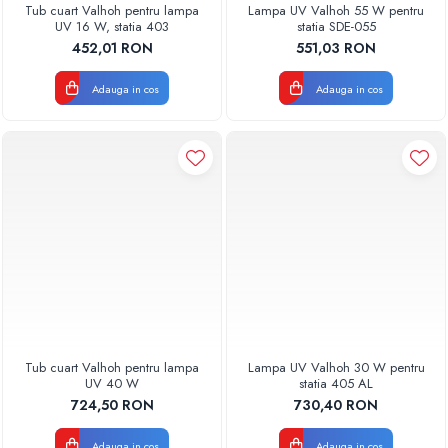
Radiatoare Otel Vogel&Noot
Tub cuart Valhoh pentru lampa
Lampa UV Valhoh 55 W pentru
UV 16 W, statia 403
statia SDE-055
Radiatoare Otel Korado
452,01 RON
551,03 RON
Radiatoare de Baie Purmo Banga
Automatizare Termostate
Adauga in cos
Adauga in cos
Detectoare
Termostate centrala ambient
Detectoare de gaz si electrovalve
Detectoare de inundatie
Automatizari centrala termica
Stabilizatoare de tensiune
Panouri solare apa calda
Accesorii panouri solare apa calda
Kituri panouri solare apa calda
Panouri solare nepresurizate
Tub cuart Valhoh pentru lampa
Lampa UV Valhoh 30 W pentru
Automatizari panouri solare
UV 40 W
statia 405 AL
Teava flexibila inox si fitinguri panouri
724,50 RON
730,40 RON
solare
Grupuri de pompare panouri solare
Adauga in cos
Adauga in cos