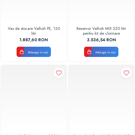
Vas de stocare Valhoh PE, 120
Rezervor Valhoh MIX 220 litri
litri
pentru kit de clorinare
1.887,60 RON
3.536,54 RON
Adauga in cos
Adauga in cos