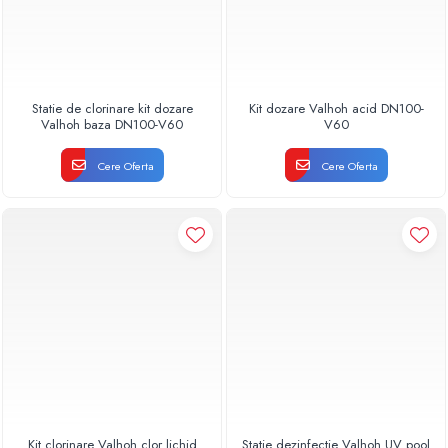
Statie de clorinare kit dozare
Kit dozare Valhoh acid DN100-
Valhoh baza DN100-V60
V60
Cere Oferta
Cere Oferta
Kit clorinare Valhoh clor lichid
Statie dezinfectie Valhoh UV pool