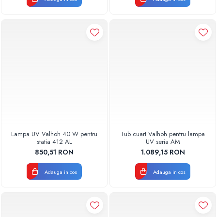
Pompe de caldura
Centrale peleti lemn
Lampa UV Valhoh 40 W pentru
Tub cuart Valhoh pentru lampa
statia 412 AL
UV seria AM
850,51 RON
1.089,15 RON
Adauga in cos
Adauga in cos