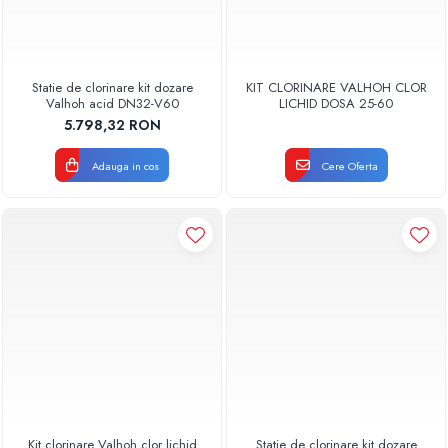
Statie de clorinare kit dozare
KIT CLORINARE VALHOH CLOR
Valhoh acid DN32-V60
LICHID DOSA 25-60
5.798,32 RON
Adauga in cos
Cere Oferta
Kit clorinare Valhoh clor lichid
Statie de clorinare kit dozare