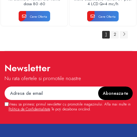
dosa 80 -60
4 LCD Q=4 mc/h
Cere Oferta
Cere Oferta
1
2
Newsletter
Nu rata ofertele si promotiile noastre
Vreau sa primesc primul newsletter cu promotiile magazinului. Afla mai multe in
Politica de Confidentialitate
Te poți dezabona oricând.