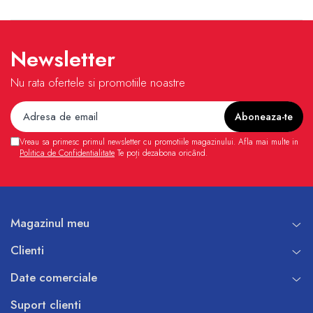
Pompe de caldura
Centrale peleti lemn
Newsletter
Nu rata ofertele si promotiile noastre
Vreau sa primesc primul newsletter cu promotiile magazinului. Afla mai multe in
Politica de Confidentialitate
Te poți dezabona oricând.
Magazinul meu
Clienti
Date comerciale
Suport clienti