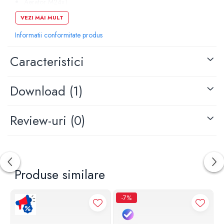
Aerator M24x1
Pipa pivotanta
VEZI MAI MULT
Racorduri flexibile de conectare 3/8” - M10x1
Clasa acustica N
Informatii conformitate produs
Clasa de debit A
Negru mat
Caracteristici
Garantie: 5 ani
Download (1)
Review-uri
(0)
Produse similare
-7%