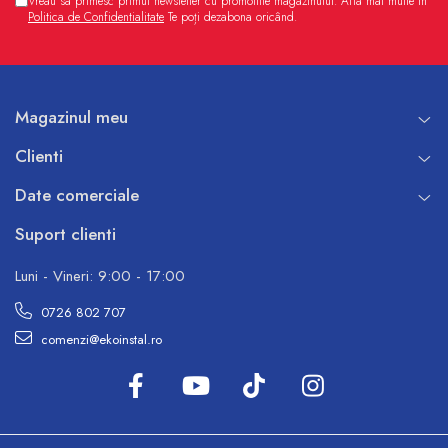
Vreau sa primesc primul newsletter cu promotiile magazinului. Afla mai multe in
Politica de Confidentialitate
Te poți dezabona oricând.
Magazinul meu
Clienti
Date comerciale
Suport clienti
Luni - Vineri: 9:00 - 17:00
0726 802 707
comenzi@ekoinstal.ro