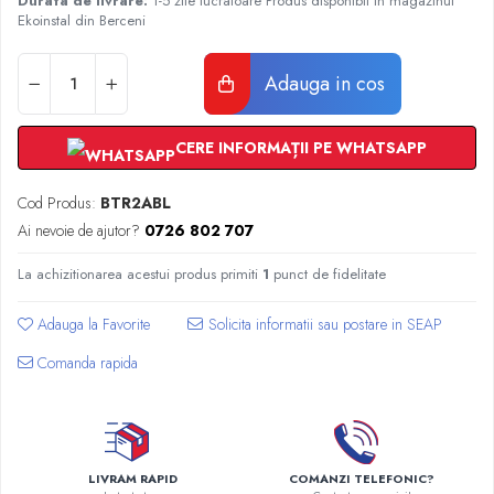
Durata de livrare:
1-5 zile lucratoare Produs disponibil in magazinul
Radiatoare Otel Vogel&Noot
Ekoinstal din Berceni
Radiatoare Otel Korado
Radiatoare de Baie Purmo Banga
Adauga in cos
Automatizare Termostate
Detectoare
CERE INFORMAȚII PE WHATSAPP
Termostate centrala ambient
Detectoare de gaz si electrovalve
Cod Produs:
BTR2ABL
Detectoare de inundatie
Ai nevoie de ajutor?
0726 802 707
Automatizari centrala termica
Stabilizatoare de tensiune
La achizitionarea acestui produs primiti
1
punct de fidelitate
Panouri solare apa calda
Adauga la Favorite
Accesorii panouri solare apa calda
Kituri panouri solare apa calda
Comanda rapida
Panouri solare nepresurizate
Automatizari panouri solare
Teava flexibila inox si fitinguri panouri
solare
LIVRAM RAPID
COMANZI TELEFONIC?
Grupuri de pompare panouri solare