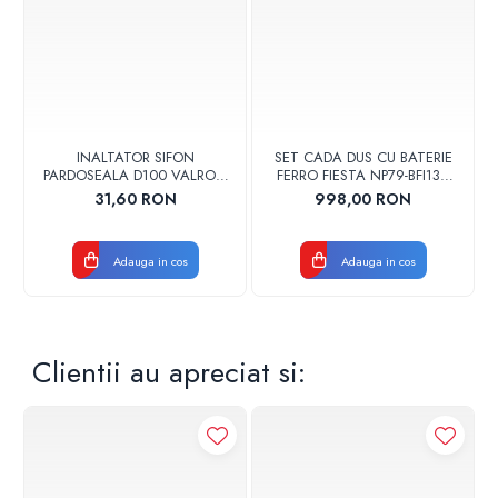
INALTATOR SIFON
SET CADA DUS CU BATERIE
PARDOSEALA D100 VALROM
FERRO FIESTA NP79-BFI13U
17001900004
CROM
31,60 RON
998,00 RON
Adauga in cos
Adauga in cos
Clientii au apreciat si: