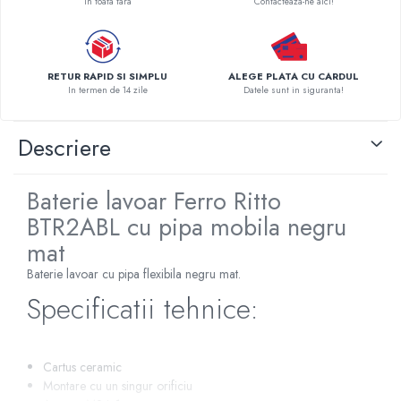
In toata tara
Contacteaza-ne aici!
Pompe de caldura
Centrale peleti lemn
RETUR RAPID SI SIMPLU
ALEGE PLATA CU CARDUL
In termen de 14 zile
Datele sunt in siguranta!
Descriere
Baterie lavoar Ferro Ritto
BTR2ABL cu pipa mobila negru
mat
Baterie lavoar cu pipa flexibila negru mat.
Specificatii tehnice:
Cartus ceramic
Montare cu un singur orificiu