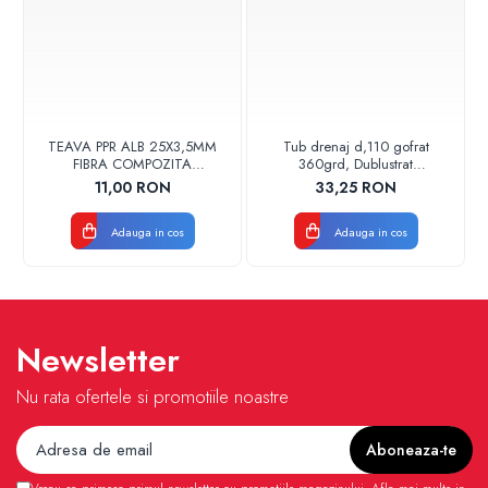
TEAVA PPR ALB 25X3,5MM
Tub drenaj d,110 gofrat
FIBRA COMPOZITA
360grd, Dublustrat
10033025004
verde/negru 110152 Drainkit
11,00 RON
33,25 RON
VALDUOTHERM VALROM
Adauga in cos
Adauga in cos
Newsletter
Nu rata ofertele si promotiile noastre