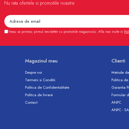
Nu rata ofertele si promotiile noastre
Accesorii
Vase WC
Rezervoare incastrate
Rezervoare, rame WC incastrate si
Vreau sa primesc primul newsletter cu promotiile magazinului. Afla mai multe in
Pol
clapete
Rezervoare si rame incastrate
Clapete rezervoare si accesorii
Climatizare
Magazinul meu
Clienti
Ventiloconvectoare
Ventiloconvectoare
Despre noi
Metode de
Termostate Accesorii Ventiloconvectoare
Termeni si Conditii
Politica de
Aere conditionate
Politica de Confidentialitate
Garantia P
Politica de livrare
Formular d
Aer conditionat Monosplit
Contact
ANPC
Aer conditionat Multisplit
ANPC - SA
Accesorii aer conditionat si ventilatie
Aer conditionat portabil
Filtrare aer