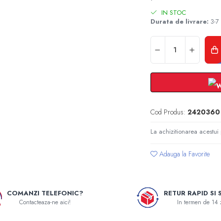
IN STOC
Durata de livrare:
3-7 
Cod Produs:
2420360
La achizitionarea acestui
Adauga la Favorite
COMANZI TELEFONIC?
RETUR RAPID SI 
Contacteaza-ne aici!
In termen de 14 