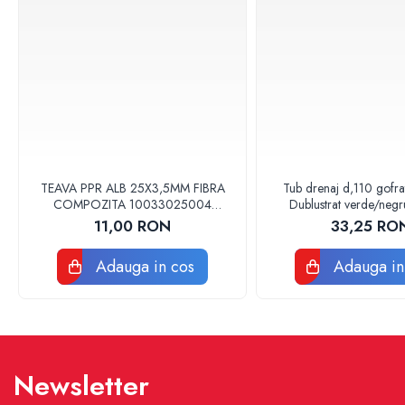
Chiuvete Bucatarie
Accesorii chiuvete si lavoare
Baterii sanitare
Accesorii baterii
Baterii bucatarie
Baterii lavoar
Baterii cada si dus
TEAVA PPR ALB 25X3,5MM FIBRA
Tub drenaj d,110 gofr
Seturi baterii baie
COMPOZITA 10033025004
Dublustrat verde/neg
VALDUOTHERM VALROM
Drainkit
11,00 RON
33,25 RO
Para palarii furtune de dus
Baterii bideu
Adauga in cos
Adauga in
Baterii pisoar
Lavoare baie
Lavoare baie
Obiecte sanitare persoane cu
dizabilitati
Newsletter
Baterii sanitare