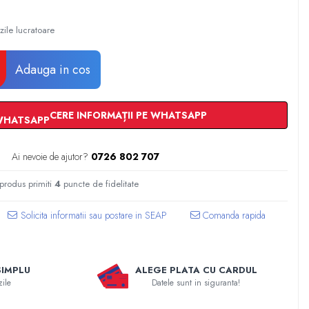
zile lucratoare
Adauga in cos
CERE INFORMAȚII PE WHATSAPP
Ai nevoie de ajutor?
0726 802 707
 produs primiti
4
puncte de fidelitate
Comanda rapida
SIMPLU
ALEGE PLATA CU CARDUL
zile
Datele sunt in siguranta!