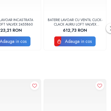
 LAVOAR INCASTRATA
BATERIE LAVOAR CU VENTIL CLICK-
OFT VALVEX 2455860
CLACK AURIU LOFT VALVEX
2455800
823,21 RON
612,73 RON
Adauga in cos
Adauga in cos