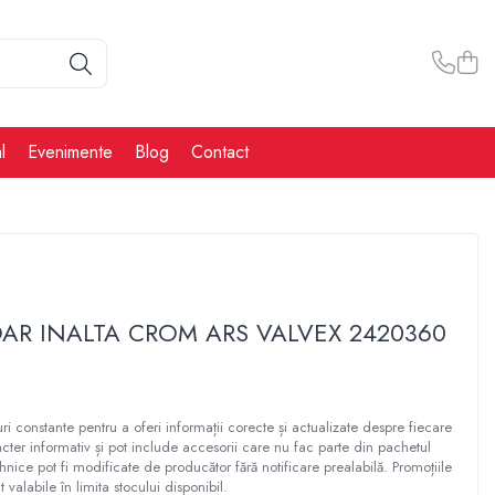
l
Evenimente
Blog
Contact
OAR INALTA CROM ARS VALVEX 2420360
ri constante pentru a oferi informații corecte și actualizate despre fiecare
cter informativ și pot include accesorii care nu fac parte din pachetul
ehnice pot fi modificate de producător fără notificare prealabilă. Promoțiile
t valabile în limita stocului disponibil.