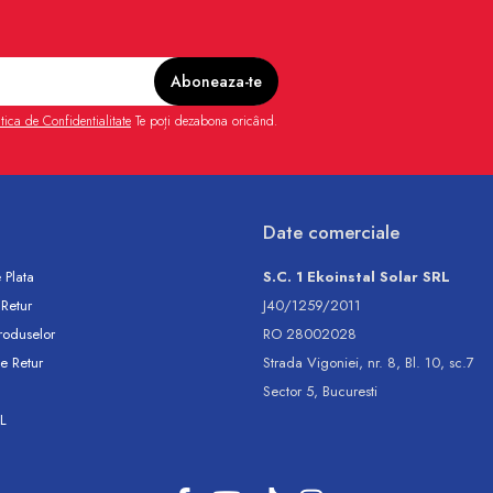
itica de Confidentialitate
Te poți dezabona oricând.
Date comerciale
 Plata
S.C. 1 Ekoinstal Solar SRL
 Retur
J40/1259/2011
roduselor
RO 28002028
e Retur
Strada Vigoniei, nr. 8, Bl. 10, sc.7
Sector 5, Bucuresti
L