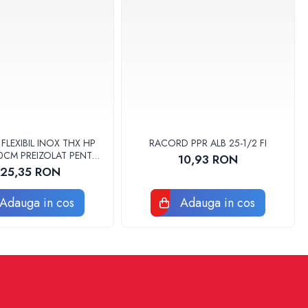
LEXIBIL INOX THX HP
RACORD PPR ALB 25-1/2 FI
 30CM PREIZOLAT PENTRU
10,93 RON
 DE CALDURA - THX
125,35 RON
Adauga in cos
Adauga in cos