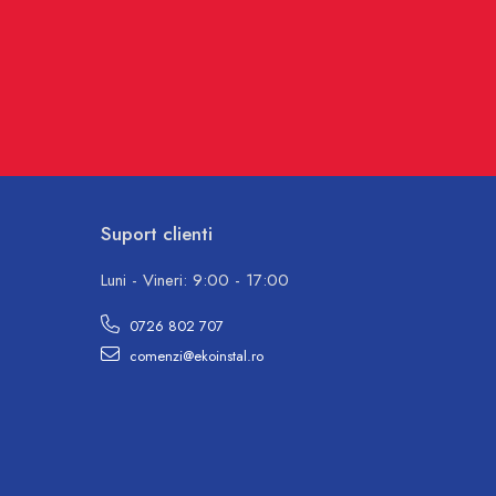
Suport clienti
Luni - Vineri: 9:00 - 17:00
0726 802 707
comenzi@ekoinstal.ro