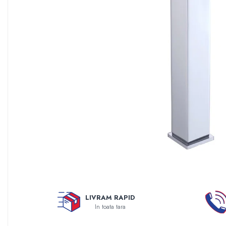
Sisteme filtrare apa Debite Mari
Sisteme filtrare apa In Trepte
Consumabile Statii medii filtrante
Consumabile Statii osmoza
Statii filtrare apa cu medii filtrante
Statii si Sisteme dezinfectie apa
Dedurizatoare Apa
Osmoza inversa rezidential
Accesorii consumabile osmoza
inversa
Ultrafiltrare recomandat pentru
apa de retea
Cartuse si Filtre filtrare apa
LIVRAM RAPID
Echipamente HORECA
In toata tara
Filtre apa cu purjare