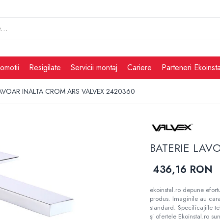
omotii
Resigilate
Servicii montaj
Cariere
Parteneri Ekoinsta
LAVOAR INALTA CROM ARS VALVEX 2420360
BATERIE LAV
436,16 RON
ekoinstal.ro depune efortu
produs. Imaginile au cara
standard. Specificațiile t
și ofertele Ekoinstal.ro sun