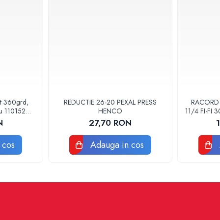
at 360grd,
REDUCTIE 26-20 PEXAL PRESS
RACORD F
ru 110152
HENCO
11/4 FI-FI
POMPA
N
27,70 RON
 cos
Adauga in cos