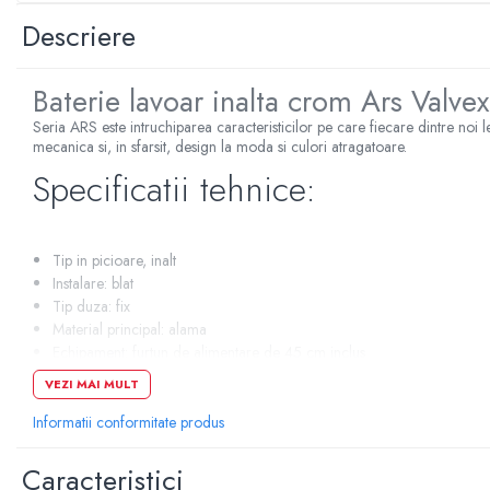
Sterilizatoare UV
Descriere
Accesorii consumabile sterilizator
UV
Baterie lavoar inalta crom Ars Valv
Carcase Filtre apa
Seria ARS este intruchiparea caracteristicilor pe care fiecare dintre noi l
Accesorii consumabile
mecanica si, in sfarsit, design la moda si culori atragatoare.
dedurizatoare apa
Specificatii tehnice:
Incalzire in pardoseala
Accesorii incalzire in pardoseala
Automatizare incalzire in
Tip in picioare, inalt
pardoseala
Instalare: blat
Tip duza: fix
Kituri incalzire in pardoseala
Material principal: alama
Cutie distribuitor incalzire in
Echipament: furtun de alimentare de 45 cm inclus
pardoseala
Finisaj: Lucios
VEZI MAI MULT
Actionare: Monocomanda
Distribuitoare incalzire pardoseala
Informatii conformitate produs
Grup amestec si pompare incalzire
pardoseala
Caracteristici