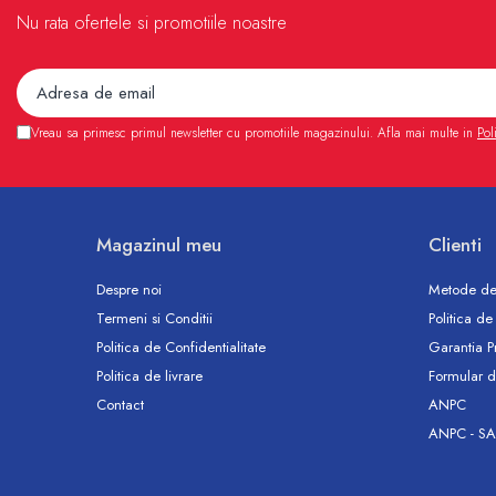
Accesorii
Nu rata ofertele si promotiile noastre
Vase WC
Rezervoare incastrate
Rezervoare, rame WC incastrate si
clapete
Vreau sa primesc primul newsletter cu promotiile magazinului. Afla mai multe in
Pol
Rezervoare si rame incastrate
Clapete rezervoare si accesorii
Climatizare
Ventiloconvectoare
Magazinul meu
Clienti
Ventiloconvectoare
Despre noi
Metode de
Termostate Accesorii Ventiloconvectoare
Termeni si Conditii
Politica de
Aere conditionate
Politica de Confidentialitate
Garantia P
Aer conditionat Monosplit
Politica de livrare
Formular d
Aer conditionat Multisplit
Contact
ANPC
Accesorii aer conditionat si ventilatie
ANPC - SA
Aer conditionat portabil
Filtrare aer