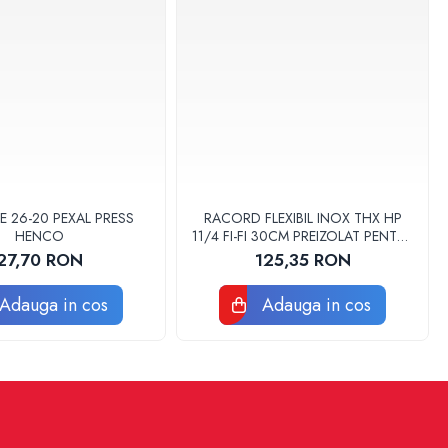
E 26-20 PEXAL PRESS
RACORD FLEXIBIL INOX THX HP
HENCO
11/4 FI-FI 30CM PREIZOLAT PENTRU
POMPA DE CALDURA - THX
27,70 RON
125,35 RON
Adauga in cos
Adauga in cos