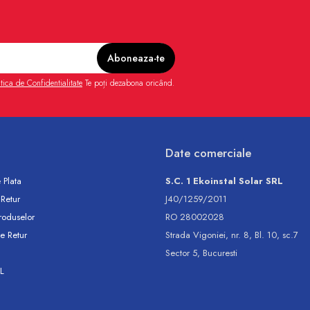
itica de Confidentialitate
Te poți dezabona oricând.
Date comerciale
 Plata
S.C. 1 Ekoinstal Solar SRL
 Retur
J40/1259/2011
roduselor
RO 28002028
e Retur
Strada Vigoniei, nr. 8, Bl. 10, sc.7
Sector 5, Bucuresti
L