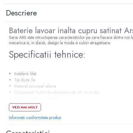
Sterilizatoare UV
Descriere
Accesorii consumabile sterilizator
UV
Baterie lavoar inalta cupru satinat 
Carcase Filtre apa
Seria ARS este intruchiparea caracteristicilor pe care fiecare dintre noi l
Accesorii consumabile
mecanica si, in sfarsit, design la moda si culori atragatoare.
dedurizatoare apa
Specificatii tehnice:
Incalzire in pardoseala
Accesorii incalzire in pardoseala
Automatizare incalzire in
Instalare: blat
pardoseala
Tip duza: fix
Kituri incalzire in pardoseala
Material principal: alama
Echipament: furtun de alimentare de 45 cm inclus
Cutie distribuitor incalzire in
Actionare: Monocomanda
pardoseala
Orificii montare: 1
VEZI MAI MULT
Distribuitoare incalzire pardoseala
Regulator: Ø 35
Culoare: cupru satinat
Informatii conformitate produs
Grup amestec si pompare incalzire
pardoseala