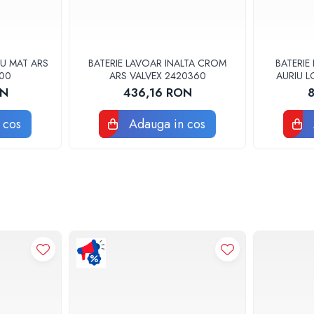
U MAT ARS
BATERIE LAVOAR INALTA CROM
BATERIE
400
ARS VALVEX 2420360
AURIU L
ON
436,16 RON
 cos
Adauga in cos