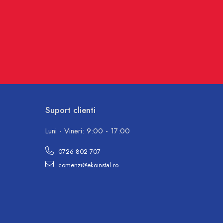
Suport clienti
Luni - Vineri: 9:00 - 17:00
0726 802 707
comenzi@ekoinstal.ro