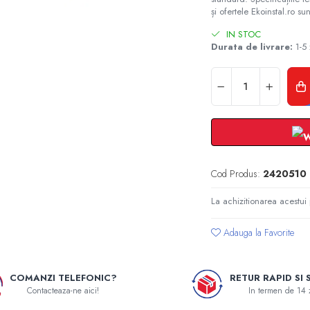
și ofertele Ekoinstal.ro sun
IN STOC
Durata de livrare:
1-5 
Cod Produs:
2420510
La achizitionarea acestui
Adauga la Favorite
COMANZI TELEFONIC?
RETUR RAPID SI 
Contacteaza-ne aici!
In termen de 14 