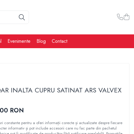
l
Evenimente
Blog
Contact
AR INALTA CUPRU SATINAT ARS VALVEX
,00 RON
ri constante pentru a oferi informații corecte și actualizate despre fiecare
cter informativ și pot include accesorii care nu fac parte din pachetul
ehnice pot fi modificate de producător fără notificare prealabilă. Promoțiile