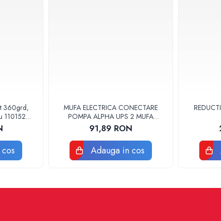
at 360grd,
MUFA ELECTRICA CONECTARE
REDUCTI
ru 110152
POMPA ALPHA UPS 2 MUFA
ELECTRICA GRUNDFOS
N
91,89 RON
 cos
Adauga in cos