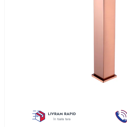
Sisteme filtrare apa Debite Mari
Sisteme filtrare apa In Trepte
Consumabile Statii medii filtrante
Consumabile Statii osmoza
Statii filtrare apa cu medii filtrante
Statii si Sisteme dezinfectie apa
Dedurizatoare Apa
Osmoza inversa rezidential
Accesorii consumabile osmoza
inversa
Ultrafiltrare recomandat pentru
apa de retea
Cartuse si Filtre filtrare apa
Echipamente HORECA
LIVRAM RAPID
In toata tara
Filtre apa cu purjare