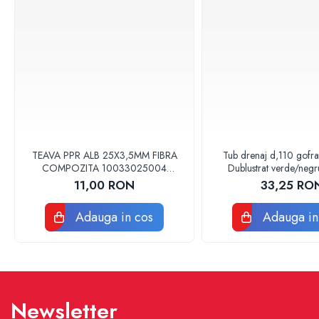
Baterii sanitare
Accesorii baterii
Baterii bucatarie
Baterii lavoar
Baterii cada si dus
Seturi baterii baie
Para palarii furtune de dus
Baterii bideu
TEAVA PPR ALB 25X3,5MM FIBRA
Tub drenaj d,110 gofr
COMPOZITA 10033025004
Dublustrat verde/neg
Baterii pisoar
VALDUOTHERM VALROM
Drainkit
11,00 RON
33,25 RO
Chiuvete si lavoare
Lavoare baie
Adauga in cos
Adauga in
Chiuvete Bucatarie
Accesorii chiuvete si lavoare
Obiecte sanitare persoane cu
dizabilitati
Newsletter
Baterii sanitare