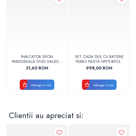
INALTATOR SIFON
SET CADA DUS CU BATERIE
PARDOSEALA D100 VALROM
FERRO FIESTA NP79-BFI13U
17001900004
CROM
31,60 RON
998,00 RON
Adauga in cos
Adauga in cos
Clientii au apreciat si: