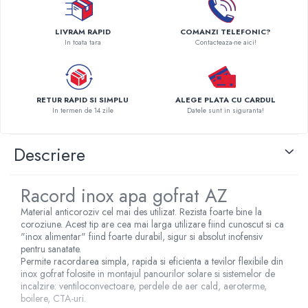
Pompe de caldura
LIVRAM RAPID
COMANZI TELEFONIC?
Centrale peleti lemn
In toata tara
Contacteaza-ne aici!
RETUR RAPID SI SIMPLU
ALEGE PLATA CU CARDUL
In termen de 14 zile
Datele sunt in siguranta!
Descriere
Racord inox apa gofrat AZ
Material anticoroziv cel mai des utilizat. Rezista foarte bine la
coroziune. Acest tip are cea mai larga utilizare fiind cunoscut si ca
"inox alimentar" fiind foarte durabil, sigur si absolut inofensiv
pentru sanatate.
Permite racordarea simpla, rapida si eficienta a tevilor flexibile din
inox gofrat folosite in montajul panourilor solare si sistemelor de
incalzire: ventiloconvectoare, perdele de aer cald, aeroterme,
boilere, CTA-uri.