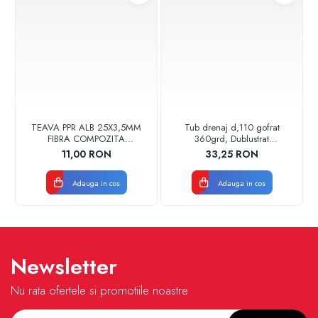
TEAVA PPR ALB 25X3,5MM
Tub drenaj d,110 gofrat
FIBRA COMPOZITA
360grd, Dublustrat
10033025004
verde/negru 110152 Drainkit
11,00 RON
33,25 RON
VALDUOTHERM VALROM
Adauga in cos
Adauga in cos
Newsletter
Nu rata ofertele si promotiile noastre