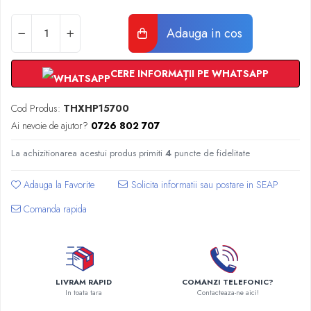
Radiatoare Otel Vogel&Noot
Radiatoare Otel Korado
Adauga in cos
Radiatoare de Baie Purmo Banga
Automatizare Termostate
Detectoare
CERE INFORMAȚII PE WHATSAPP
Termostate centrala ambient
Cod Produs:
THXHP15700
Detectoare de gaz si electrovalve
Ai nevoie de ajutor?
0726 802 707
Detectoare de inundatie
Automatizari centrala termica
La achizitionarea acestui produs primiti
4
puncte de fidelitate
Stabilizatoare de tensiune
Panouri solare apa calda
Adauga la Favorite
Accesorii panouri solare apa calda
Comanda rapida
Kituri panouri solare apa calda
Panouri solare nepresurizate
Automatizari panouri solare
Teava flexibila inox si fitinguri panouri
LIVRAM RAPID
COMANZI TELEFONIC?
solare
In toata tara
Contacteaza-ne aici!
Grupuri de pompare panouri solare