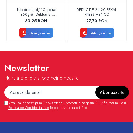
Tub drenaj d,110 gofrat
REDUCTIE 26-20 PEXAL
360grd, Dublustrat
PRESS HENCO
verde/negru 110152 Drainkit
33,25 RON
27,70 RON
Adauga in cos
Adauga in cos
Newsletter
Nu rata ofertele si promotiile noastre
Vreau sa primesc primul newsletter cu promotiile magazinului. Afla mai multe in
Politica de Confidentialitate
Te poți dezabona oricând.