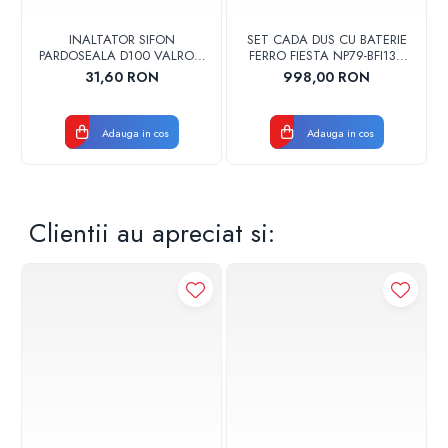
INALTATOR SIFON
SET CADA DUS CU BATERIE
PARDOSEALA D100 VALROM
FERRO FIESTA NP79-BFI13U
17001900004
CROM
31,60 RON
998,00 RON
Adauga in cos
Adauga in cos
Clientii au apreciat si: