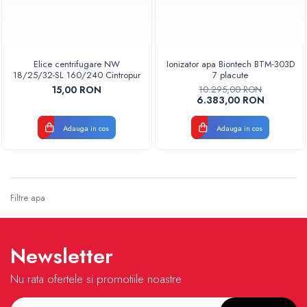
Elice centrifugare NW
Ionizator apa Biontech BTM-303D
18/25/32-SL 160/240 Cintropur
7 placute
15,00 RON
10.295,00 RON
6.383,00 RON
Adauga in cos
Adauga in cos
Filtre apa
Newsletter
Nu rata ofertele si promotiile noastre