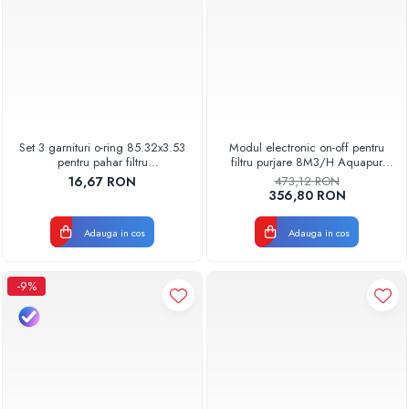
Set 3 garnituri o-ring 85.32x3.53
Modul electronic on-off pentru
pentru pahar filtru
filtru purjare 8M3/H Aquapur
AQUA06030000000
Valhoh Valrom 87258000040
16,67 RON
473,12 RON
356,80 RON
Adauga in cos
Adauga in cos
-9%