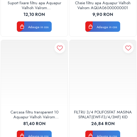
Suport fixare filtru apa Aquapur
Cheie filtru apa Aquapur Valhoh
Valhoh Valrom
Valrom AQUA06000000001
AQUA06020000003
12,10 RON
9,90 RON
Adauga in cos
Adauga in cos
Carcasa filtru transparent 10
FILTRU 3/4 POLIFOSFAT MASINA
Aquapur Valhoh Valrom
SPALAT(EWF-F3/4/3MF) KID
AQUA00110001032
81,40 RON
26,84 RON
Adauga in cos
Adauga in cos