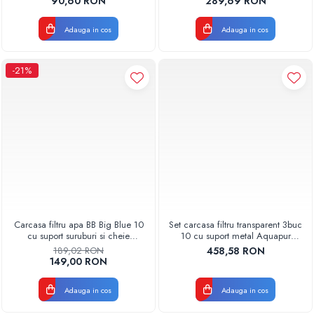
90,60 RON
289,69 RON
Pompe de caldura
Adauga in cos
Adauga in cos
Centrale peleti lemn
-21%
Carcasa filtru apa BB Big Blue 10
Set carcasa filtru transparent 3buc
cu suport suruburi si cheie
10 cu suport metal Aquapur
Aquapur Valhoh Valrom
Valhoh Valrom
189,02 RON
458,58 RON
AQUA00110131032
149,00 RON
Adauga in cos
Adauga in cos