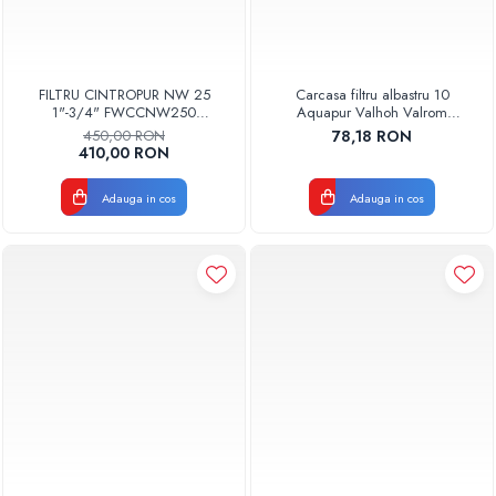
FILTRU CINTROPUR NW 25
Carcasa filtru albastru 10
1"-3/4" FWCCNW250
Aquapur Valhoh Valrom
3A01000101
AQUA00120001032
450,00 RON
78,18 RON
410,00 RON
Adauga in cos
Adauga in cos