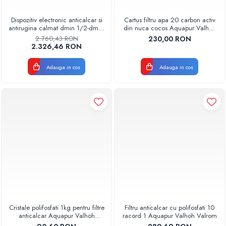
Radiatoare Otel Vogel&Noot
Radiatoare Otel Korado
Dispozitiv electronic anticalcar si
Cartus filtru apa 20 carbon activ
antirugina calmat dmin 1/2-dmax
din nuca cocos Aquapur Valhoh
Radiatoare de Baie Purmo Banga
11/2 Aquapur Valhoh Valrom
Valrom
2.760,43 RON
230,00 RON
Automatizare Termostate
2.326,46 RON
Detectoare
Termostate centrala ambient
Adauga in cos
Adauga in cos
Detectoare de gaz si electrovalve
Detectoare de inundatie
Automatizari centrala termica
Stabilizatoare de tensiune
Panouri solare apa calda
Accesorii panouri solare apa calda
Kituri panouri solare apa calda
Panouri solare nepresurizate
Automatizari panouri solare
Teava flexibila inox si fitinguri panouri
Cristale polifosfati 1kg pentru filtre
Filtru anticalcar cu polifosfati 10
solare
anticalcar Aquapur Valhoh
racord 1 Aquapur Valhoh Valrom
Valrom
Grupuri de pompare panouri solare