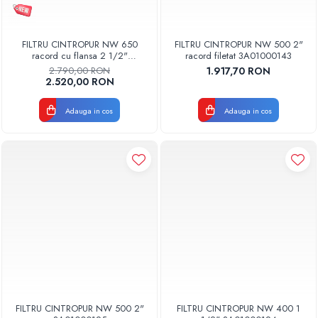
FILTRU CINTROPUR NW 650
FILTRU CINTROPUR NW 500 2"
racord cu flansa 2 1/2"
racord filetat 3A01000143
3A01000144
2.790,00 RON
1.917,70 RON
2.520,00 RON
Adauga in cos
Adauga in cos
FILTRU CINTROPUR NW 500 2"
FILTRU CINTROPUR NW 400 1