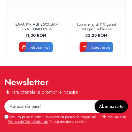
TEAVA PPR ALB 25X3,5MM
Tub drenaj d,110 gofrat
FIBRA COMPOZITA
360grd, Dublustrat
10033025004
verde/negru 110152 Drainkit
11,00 RON
33,25 RON
VALDUOTHERM VALROM
Adauga in cos
Adauga in cos
Newsletter
Nu rata ofertele si promotiile noastre
Vreau sa primesc primul newsletter cu promotiile magazinului. Afla mai multe in
Politica de Confidentialitate
Te poți dezabona oricând.