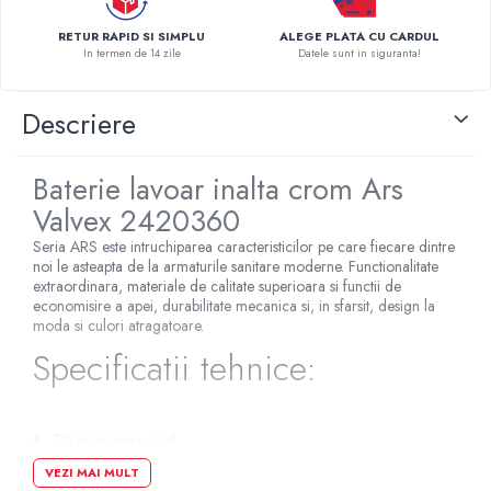
Pompe de caldura
RETUR RAPID SI SIMPLU
ALEGE PLATA CU CARDUL
In termen de 14 zile
Datele sunt in siguranta!
Centrale peleti lemn
Descriere
Baterie lavoar inalta crom Ars
Valvex 2420360
Seria ARS este intruchiparea caracteristicilor pe care fiecare dintre
noi le asteapta de la armaturile sanitare moderne. Functionalitate
extraordinara, materiale de calitate superioara si functii de
economisire a apei, durabilitate mecanica si, in sfarsit, design la
moda si culori atragatoare.
Specificatii tehnice:
Tip in picioare, inalt
Instalare: blat
VEZI MAI MULT
Tip duza: fix