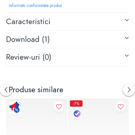
Material principal: alama
Informatii conformitate produs
Echipament: furtun de alimentare de 45 cm inclus
Finisaj: Lucios
Caracteristici
Actionare: Monocomanda
Download (1)
Review-uri
(0)
Produse similare
-7%