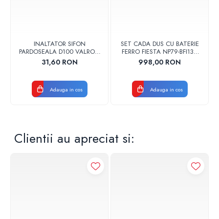
INALTATOR SIFON
SET CADA DUS CU BATERIE
PARDOSEALA D100 VALROM
FERRO FIESTA NP79-BFI13U
17001900004
CROM
31,60 RON
998,00 RON
Adauga in cos
Adauga in cos
Clientii au apreciat si: