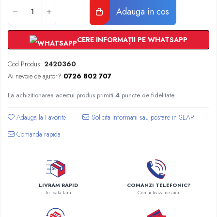
Radiatoare Otel Vogel&Noot
Adauga in cos
Radiatoare Otel Korado
Radiatoare de Baie Purmo Banga
CERE INFORMAȚII PE WHATSAPP
Automatizare Termostate
Detectoare
Cod Produs:
2420360
Termostate centrala ambient
Ai nevoie de ajutor?
0726 802 707
Detectoare de gaz si electrovalve
Detectoare de inundatie
La achizitionarea acestui produs primiti
4
puncte de fidelitate
Automatizari centrala termica
Stabilizatoare de tensiune
Adauga la Favorite
Panouri solare apa calda
Comanda rapida
Accesorii panouri solare apa calda
Kituri panouri solare apa calda
Panouri solare nepresurizate
Automatizari panouri solare
LIVRAM RAPID
COMANZI TELEFONIC?
Teava flexibila inox si fitinguri panouri
In toata tara
Contacteaza-ne aici!
solare
Grupuri de pompare panouri solare