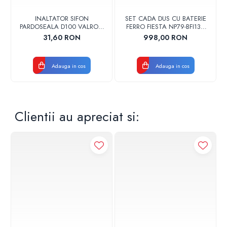
INALTATOR SIFON
SET CADA DUS CU BATERIE
PARDOSEALA D100 VALROM
FERRO FIESTA NP79-BFI13U
17001900004
CROM
31,60 RON
998,00 RON
Adauga in cos
Adauga in cos
Clientii au apreciat si: