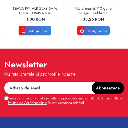
TEAVA PPR ALB 25X3,5MM
Tub drenaj d,110 gofrat
FIBRA COMPOZITA
360grd, Dublustrat
10033025004
verde/negru 110152 Drainkit
11,00 RON
33,25 RON
VALDUOTHERM VALROM
Adauga in cos
Adauga in cos
Newsletter
Nu rata ofertele si promotiile noastre
Vreau sa primesc primul newsletter cu promotiile magazinului. Afla mai multe in
Politica de Confidentialitate
Te poți dezabona oricând.