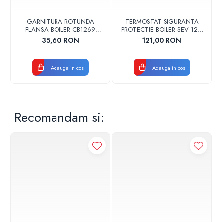
garantie, este necesar ca interventia si montajul sa fie
realizate de catre o firma agreata de producator si
GARNITURA ROTUNDA
TERMOSTAT SIGURANTA
autorizata ISCIR.
FLANSA BOILER CB1269
PROTECTIE BOILER SEV 125-
102356 ORIGINAL TESY
150 ISEA 46301060
35,60 RON
121,00 RON
ORIGINAL FERROLI
Adauga in cos
Adauga in cos
Recomandam si: