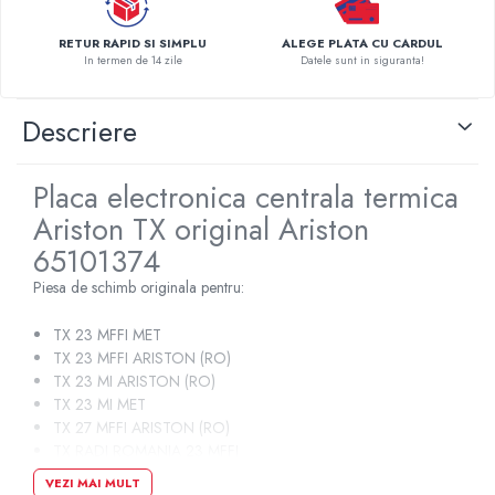
Pompe de caldura
RETUR RAPID SI SIMPLU
ALEGE PLATA CU CARDUL
Centrale peleti lemn
In termen de 14 zile
Datele sunt in siguranta!
Descriere
Placa electronica centrala termica
Ariston TX original Ariston
65101374
Piesa de schimb originala pentru:
TX 23 MFFI MET
TX 23 MFFI ARISTON (RO)
TX 23 MI ARISTON (RO)
TX 23 MI MET
TX 27 MFFI ARISTON (RO)
TX RADI ROMANIA 23 MFFI
TX RADI ROMANIA 23 MI
VEZI MAI MULT