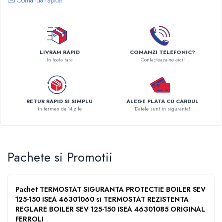
Pompe de caldura
Centrale peleti lemn
LIVRAM RAPID
COMANZI TELEFONIC?
In toata tara
Contacteaza-ne aici!
RETUR RAPID SI SIMPLU
ALEGE PLATA CU CARDUL
In termen de 14 zile
Datele sunt in siguranta!
Pachete si Promotii
Pachet TERMOSTAT SIGURANTA PROTECTIE BOILER SEV
125-150 ISEA 46301060 si TERMOSTAT REZISTENTA
REGLARE BOILER SEV 125-150 ISEA 46301085 ORIGINAL
FERROLI