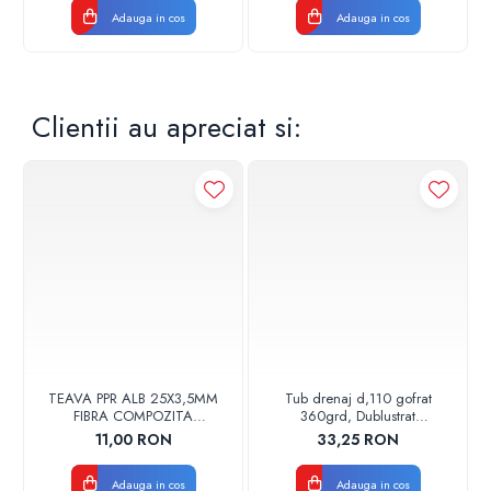
Adauga in cos
Adauga in cos
Clientii au apreciat si:
TEAVA PPR ALB 25X3,5MM
Tub drenaj d,110 gofrat
FIBRA COMPOZITA
360grd, Dublustrat
10033025004
verde/negru 110152 Drainkit
11,00 RON
33,25 RON
VALDUOTHERM VALROM
Adauga in cos
Adauga in cos