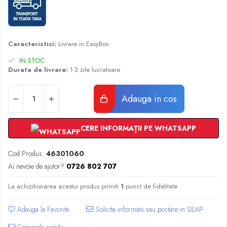
Radiatoare Otel Vogel&Noot
Radiatoare Otel Korado
Radiatoare de Baie Purmo Banga
Automatizare Termostate
Caracteristici:
Livrare in EasyBox
Detectoare
IN STOC
Termostate centrala ambient
Durata de livrare:
1-3 zile lucratoare
Detectoare de gaz si electrovalve
Detectoare de inundatie
Adauga in cos
Automatizari centrala termica
Stabilizatoare de tensiune
CERE INFORMAȚII PE WHATSAPP
Panouri solare apa calda
Accesorii panouri solare apa calda
Cod Produs:
46301060
Kituri panouri solare apa calda
Ai nevoie de ajutor?
0726 802 707
Panouri solare nepresurizate
La achizitionarea acestui produs primiti
1
punct de fidelitate
Automatizari panouri solare
Teava flexibila inox si fitinguri panouri
Adauga la Favorite
solare
Grupuri de pompare panouri solare
Comanda rapida