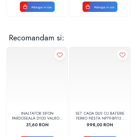
Adauga in cos
Adauga in cos
Recomandam si:
INALTATOR SIFON
SET CADA DUS CU BATERIE
PARDOSEALA D100 VALROM
FERRO FIESTA NP79-BFI13U
17001900004
CROM
31,60 RON
998,00 RON