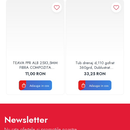
TEAVA PPR ALB 25X3,5MM
Tub drenaj d,110 gofrat
FIBRA COMPOZITA
360grd, Dublustrat
10033025004
verde/negru 110152 Drainkit
11,00 RON
33,25 RON
VALDUOTHERM VALROM
Adauga in cos
Adauga in cos
Newsletter
Nu rata ofertele si promotiile noastre