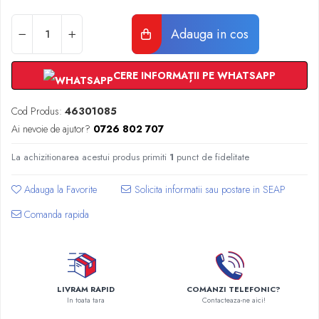
Radiatoare Otel Vogel&Noot
Radiatoare Otel Korado
Adauga in cos
Radiatoare de Baie Purmo Banga
Automatizare Termostate
Detectoare
CERE INFORMAȚII PE WHATSAPP
Termostate centrala ambient
Cod Produs:
46301085
Detectoare de gaz si electrovalve
Ai nevoie de ajutor?
0726 802 707
Detectoare de inundatie
Automatizari centrala termica
La achizitionarea acestui produs primiti
1
punct de fidelitate
Stabilizatoare de tensiune
Panouri solare apa calda
Adauga la Favorite
Accesorii panouri solare apa calda
Comanda rapida
Kituri panouri solare apa calda
Panouri solare nepresurizate
Automatizari panouri solare
Teava flexibila inox si fitinguri panouri
LIVRAM RAPID
COMANZI TELEFONIC?
solare
In toata tara
Contacteaza-ne aici!
Grupuri de pompare panouri solare