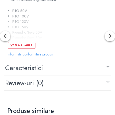
PTO 80V
PTO 100V
PTO 120V
PTO 150V
Piquadro Suve 50V
Piquadro Suve 80V
Piquadro Suve 100V
VEZI MAI MULT
Coduri termostat: WY75B-C 4; H.1705F602A; 46301085
Informatii conformitate produs
Pentru a va asigura ca achizitionati exact piesa de
Caracteristici
schimb potrivita, va rugam sa apelati la consultantii
nostri de vanzari prin numerele de telefon afisate pe
site-ul nostru sau sa cereti informatii prin intermediul
Review-uri
(0)
adresei noastre de e-mail sau pe WhatsApp. Pentru a
identifica piesa de schimb potrivita, este necesar sa ne
furnizati seria boilerului/centralei sau modelul exact si
anul de fabricatie.
Va informam ca fotografiile afisate pe site sunt cu titlu
de prezentare, astfel ca pot exista mici diferente de
Produse similare
nuanta, in functie de setarile monitorului sau telefonului