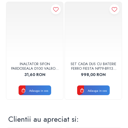
INALTATOR SIFON
SET CADA DUS CU BATERIE
PARDOSEALA D100 VALROM
FERRO FIESTA NP79-BFI13U
17001900004
CROM
31,60 RON
998,00 RON
Adauga in cos
Adauga in cos
Clientii au apreciat si: