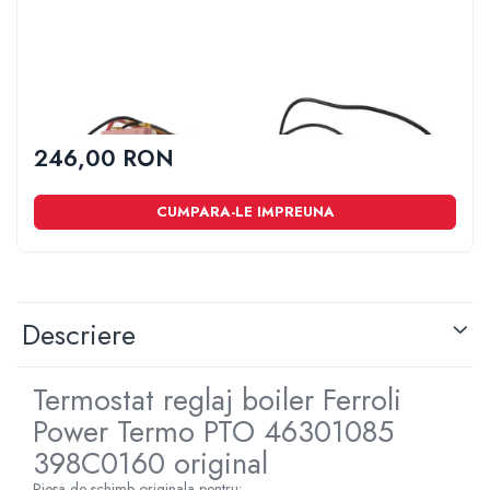
1 x TERMOSTAT REZISTENTA
1 x TERMOSTAT SIGURANTA
REGLARE BOILER SEV 125-
PROTECTIE BOILER SEV 125-
150 ISEA 46301085
150 ISEA 46301060
125,00
121,00
ORIGINAL FERROLI
ORIGINAL FERROLI
246,00 RON
CUMPARA-LE IMPREUNA
Descriere
Termostat reglaj boiler Ferroli
Power Termo PTO 46301085
398C0160 original
Piesa de schimb originala pentru: