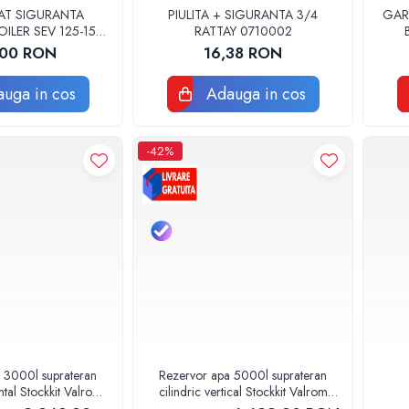
AT SIGURANTA
PIULITA + SIGURANTA 3/4
GAR
ILER SEV 125-150
RATTAY 0710002
1060 ORIGINAL
,00 RON
16,38 RON
ERROLI
uga in cos
Adauga in cos
-42%
 3000l suprateran
Rezervor apa 5000l suprateran
ontal Stockkit Valrom
cilindric vertical Stockkit Valrom
13000001
49020150000