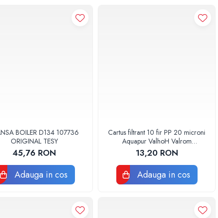
ANSA BOILER D134 107736
Cartus filtrant 10 fir PP 20 microni
ORIGINAL TESY
Aquapur ValhoH Valrom
AQUA07000210020
45,76 RON
13,20 RON
Adauga in cos
Adauga in cos