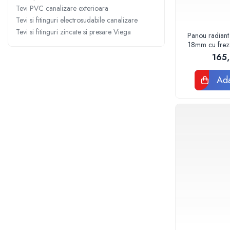
Sterilizatoare UV
Tevi PVC canalizare exterioara
Tevi si fitinguri electrosudabile canalizare
Accesorii consumabile sterilizator
Tevi si fitinguri zincate si presare Viega
UV
Panou radiant
18mm cu frezar
Carcase Filtre apa
120
165
Accesorii consumabile
dedurizatoare apa
Ada
Incalzire in pardoseala
Accesorii incalzire in pardoseala
Automatizare incalzire in
pardoseala
Kituri incalzire in pardoseala
Cutie distribuitor incalzire in
pardoseala
Distribuitoare incalzire pardoseala
Grup amestec si pompare incalzire
pardoseala