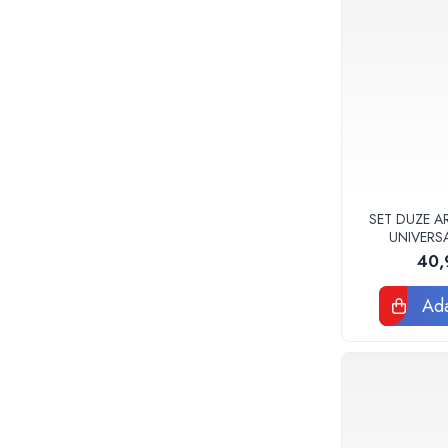
Accesorii
Vase WC
Rezervoare incastrate
Rezervoare, rame WC incastrate si
clapete
Rezervoare si rame incastrate
Clapete rezervoare si accesorii
Climatizare
Ventiloconvectoare
SET DUZE A
UNIVERS
Ventiloconvectoare
40,
Termostate Accesorii Ventiloconvectoare
Aere conditionate
Ada
Aer conditionat Monosplit
Aer conditionat Multisplit
Accesorii aer conditionat si ventilatie
Aer conditionat portabil
Filtrare aer