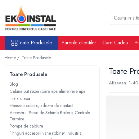
Toate Produsele
Cabina put rezervoare apa alimentare
apa
Toate Produsele
Parerile clientilor
Card Cadou
Pr
Rezervoare Stocare apa Valpurio
Camin pentru put de apa
Home /
Toate Produsele
Rezervoare de apă potabilă și
Toate Pr
pluvială, bazine pentru stocare și
Toate Produsele
irigații
Afiseaza:
1-
40
Sisteme-Rezervoare ioni argint
Blog
Cabina put rezervoare apa alimentare apa
Accesorii cabine put rezervoare
Tratare apa
apa
Etansare coliere, adezivi de contact
Tratare apa
Accesorii, Piese de Schimb Boilere, Centrale
Accesorii Filtre apa
Termice
Accesorii Statii osmoza
Pompe de caldura
Fitinguri accesorii vane robineti Industriali
Statii osmoza industriale