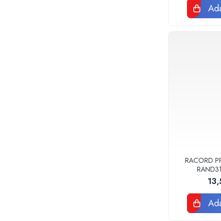
Teava corugata si fitinguri pentru
Ada
canalizare
Capace si sifoane canalizare
Fitinguri PP canalizare interioara
Camin canalizare, vizitare, inspectie
Accesorii consumabile fose septice,
separatoare de grasimi
Camine apometru si apometre
rezidentiale
Obiecte Sanitare
Vase rezervoare pentru WC si
accesorii
Rigole dus, sifoane, pardoseala
RACORD PPR
Sifon pardoseala si de terasa
RAND3
13
Sifon cada si cadita de dus
Sifon masina de spalat rufe sau vase
Ada
Rigola de dus
Seturi mobilier baie