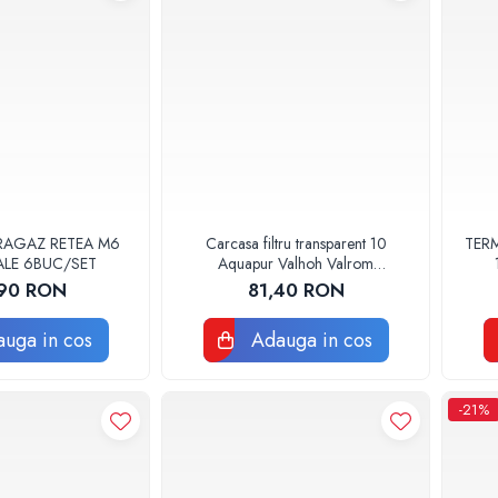
RAGAZ RETEA M6
Carcasa filtru transparent 10
TERM
ALE 6BUC/SET
Aquapur Valhoh Valrom
AQUA00110001032
90 RON
81,40 RON
uga in cos
Adauga in cos
-21%