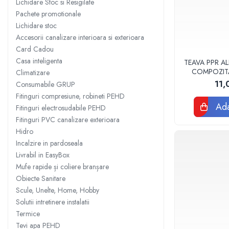
Lichidare Stoc si Resigilate
Sisteme filtrare apa Debite Mari
Pachete promotionale
Lichidare stoc
Sisteme filtrare apa In Trepte
Accesorii canalizare interioara si exterioara
Consumabile Statii medii filtrante
Card Cadou
Consumabile Statii osmoza
Casa inteligenta
TEAVA PPR AL
COMPOZIT
Climatizare
Statii filtrare apa cu medii filtrante
VALDUOT
11,
Consumabile GRUP
Statii si Sisteme dezinfectie apa
Fitinguri compresiune, robineti PEHD
Dedurizatoare Apa
Ada
Fitinguri electrosudabile PEHD
Fitinguri PVC canalizare exterioara
Osmoza inversa rezidential
Hidro
Accesorii consumabile osmoza
Incalzire in pardoseala
inversa
Livrabil in EasyBox
Ultrafiltrare recomandat pentru
Mufe rapide și coliere branșare
apa de retea
Obiecte Sanitare
Cartuse si Filtre filtrare apa
Scule, Unelte, Home, Hobby
Solutii intretinere instalatii
Echipamente HORECA
Termice
Filtre apa cu purjare
Tevi apa PEHD