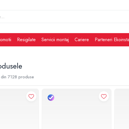
omotii
Resigilate
Servicii montaj
Cariere
Parteneri Ekoinsta
odusele
din
7128
produse