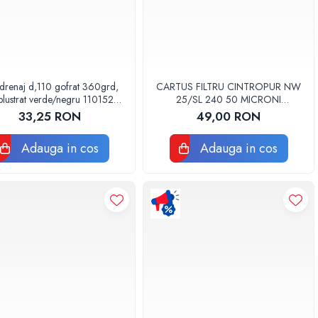
drenaj d,110 gofrat 360grd,
CARTUS FILTRU CINTROPUR NW
lustrat verde/negru 110152
25/SL 240 50 MICRONI
Drainkit
MANSOANE FILTRARE SET 5BUC
33,25 RON
49,00 RON
Adauga in cos
Adauga in cos