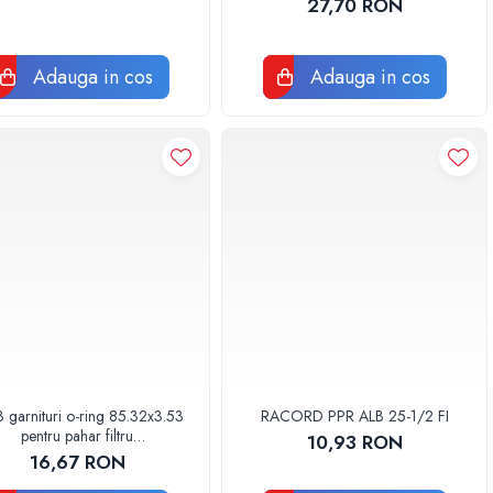
27,70 RON
Adauga in cos
Adauga in cos
3 garnituri o-ring 85.32x3.53
RACORD PPR ALB 25-1/2 FI
pentru pahar filtru
10,93 RON
AQUA06030000000
16,67 RON