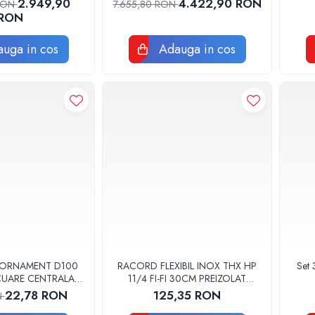
2.949,90
4.422,90 RON
 RON
7.655,80 RON
RON
uga in cos
Adauga in cos
 ORNAMENT D100
RACORD FLEXIBIL INOX THX HP
Set 
ACUARE CENTRALA
11/4 FI-FI 30CM PREIZOLAT
GGE100
PENTRU POMPA DE CALDURA -
22,78 RON
125,35 RON
N
THX