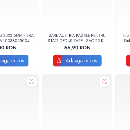
B 25X3,5MM FIBRA
SARE AUSTRIA PASTILE PENTRU
Tub 
A 10033025004
STATII DEDURIZARE - SAC 25 KG
Dub
HERM VALROM
COD 01
00 RON
66,90 RON
uga in cos
Adauga in cos