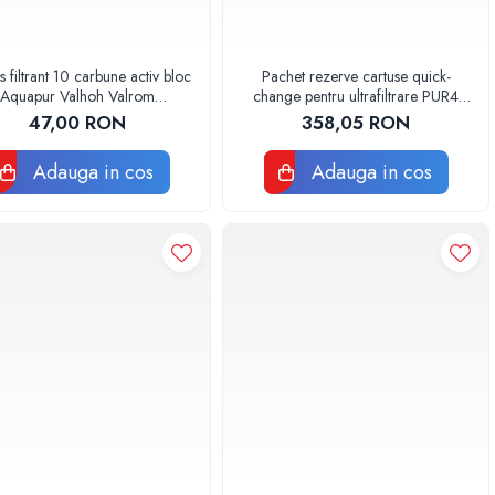
s filtrant 10 carbune activ bloc
Pachet rezerve cartuse quick-
Aquapur Valhoh Valrom
change pentru ultrafiltrare PUR4
AQUA07010410000
Aquapur Valhoh Valrom
47,00 RON
358,05 RON
Adauga in cos
Adauga in cos