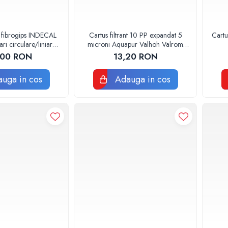
 fibrogips INDECAL
Cartus filtrant 10 PP expandat 5
Cartu
i circulare/liniare
microni Aquapur Valhoh Valrom
0x600mm
AQUA07100110005
,00 RON
13,20 RON
uga in cos
Adauga in cos