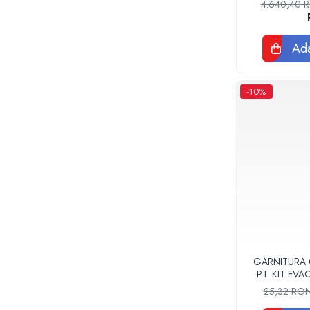
Tevi si fitinguri negre pentru gaz sau
4.640,40
instalatii termice
Tevi pex, multistrat pexal, pert
Ada
Coturi, teuri, mufe, prelungitoare fitinguri
alama
Fitinguri: PPSU, Pex, Pexal, Multistrat
-10%
Tevi Cupru Fitinguri Cupru Accesorii
lipire
Fose Septice, Separatoare de
Grasimi
Pompe si Vase Expansiune
Pompe recirculare incalzire si apa calda
Pompe si Hidrofoare
Piese Pompe si Hidrofoare
Vase expansiune
Pompe Submersibile
GARNITURA
PT. KIT EV
Pompe ape uzate
F
25,32 RO
Canalizare interioara si exterioara