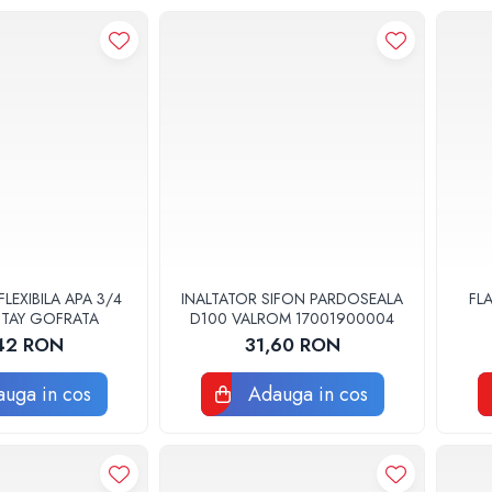
FLEXIBILA APA 3/4
INALTATOR SIFON PARDOSEALA
FL
TTAY GOFRATA
D100 VALROM 17001900004
42 RON
31,60 RON
uga in cos
Adauga in cos