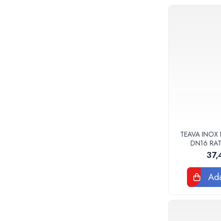
Baterii sanitare
Accesorii baterii
Baterii bucatarie
Baterii lavoar
Baterii cada si dus
Seturi baterii baie
Para palarii furtune de dus
Baterii bideu
Baterii pisoar
Chiuvete si lavoare
TEAVA INOX 
DN16 RA
Lavoare baie
37,
Chiuvete Bucatarie
Accesorii chiuvete si lavoare
Ada
Obiecte sanitare persoane cu
dizabilitati
Baterii sanitare