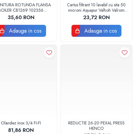
NITURA ROTUNDA FLANSA
Cartus filtrant 10 lavabil cu sita 50
BOILER CB1269 102356
microni Aquapur Valhoh Valrom
ORIGINAL TESY
AQUA07000310050
35,60 RON
23,72 RON
Adauga in cos
Adauga in cos
Olandez inox 3/4 FI-FI
REDUCTIE 26-20 PEXAL PRESS
HENCO
81,86 RON