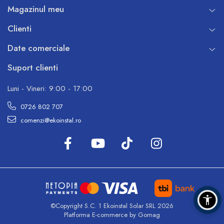
Magazinul meu
Pompe de caldura
Centrale peleti lemn
Clienti
Date comerciale
Suport clienti
Luni - Vineri: 9:00 - 17:00
0726 802 707
comenzi@ekoinstal.ro
©Copyright S.C. 1 Ekoinstal Solar SRL 2026
Platforma E-commerce by Gomag