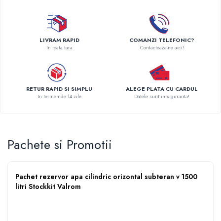
Pompe de caldura
Centrale peleti lemn
LIVRAM RAPID
COMANZI TELEFONIC?
In toata tara
Contacteaza-ne aici!
RETUR RAPID SI SIMPLU
ALEGE PLATA CU CARDUL
In termen de 14 zile
Datele sunt in siguranta!
Pachete si Promotii
Pachet rezervor apa cilindric orizontal subteran v 1500
litri Stockkit Valrom