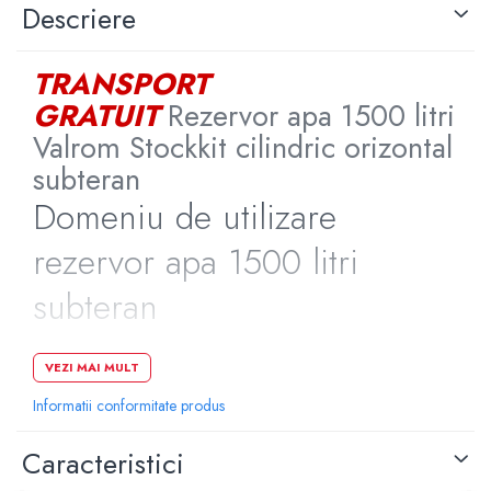
Descriere
TRANSPORT
GRATUIT
Rezervor apa 1500 litri
Valrom Stockkit cilindric orizontal
subteran
Domeniu de utilizare
rezervor apa 1500 litri
subteran
VEZI MAI MULT
stocarea apa, apa pluviala sau din topirean zapezii
Avantaje si beneficii rezervor
Informatii conformitate produs
apa 1500 litri
Caracteristici