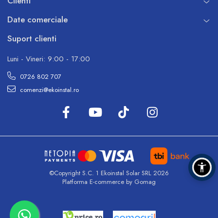
Clienti
fie mai mare sau egala cu adâncimea sapaturii.
Specificatii tehnice
Date comerciale
Suport clienti
Volum rezervor apa: 1500 l
Luni - Vineri: 9:00 - 17:00
Lungime rezervor apa: 1904 mm
Latime rezervor apa: 1062 mm
0726 802 707
Inaltime: 1500 mm
comenzi@ekoinstal.ro
Zona de acces: Ø 630 mm
Masa: 55 kg
©Copyright S.C. 1 Ekoinstal Solar SRL 2026
Platforma E-commerce by Gomag