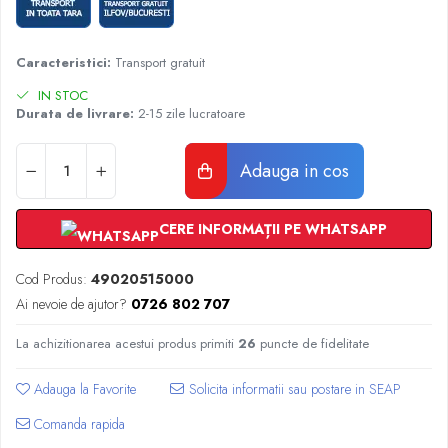
Radiatoare Otel Vogel&Noot
Radiatoare Otel Korado
Radiatoare de Baie Purmo Banga
Caracteristici:
Transport gratuit
Automatizare Termostate
IN STOC
Detectoare
Durata de livrare:
2-15 zile lucratoare
Termostate centrala ambient
Detectoare de gaz si electrovalve
Adauga in cos
Detectoare de inundatie
Automatizari centrala termica
CERE INFORMAȚII PE WHATSAPP
Stabilizatoare de tensiune
Panouri solare apa calda
Cod Produs:
49020515000
Accesorii panouri solare apa calda
Ai nevoie de ajutor?
0726 802 707
Kituri panouri solare apa calda
La achizitionarea acestui produs primiti
26
puncte de fidelitate
Panouri solare nepresurizate
Automatizari panouri solare
Adauga la Favorite
Teava flexibila inox si fitinguri panouri
solare
Comanda rapida
Grupuri de pompare panouri solare